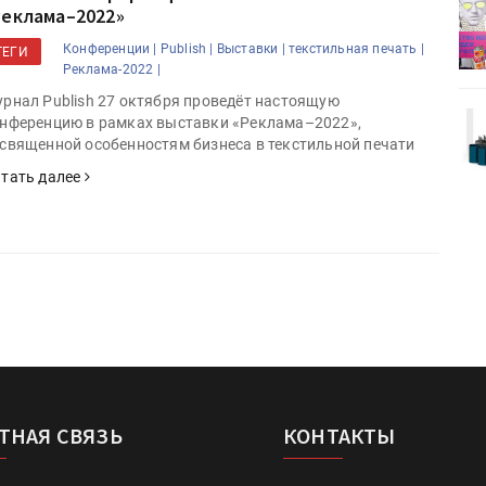
деями,
IPSA 2026 приглашает за идеями,
Реклама–2022»
поставщиками и новыми
Конференции |
Publish |
Выставки |
текстильная печать |
решениями для брендов
ТЕГИ
Реклама-2022 |
рнал Publish 27 октября проведёт настоящую
Kairos выпускает станцию
нференцию в рамках выставки «Реклама–2022»,
r Lava
смешения красок Ada Color Lava
священной особенностям бизнеса в текстильной печати
тать далее
ТНАЯ СВЯЗЬ
КОНТАКТЫ