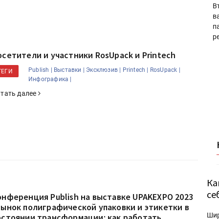
В
в
п
р
осетители и участники RosUpack и Printech
Publish |
Выставки |
Эксклюзив |
Printech |
RosUpack |
ТЕГИ
Инфографика |
тать далее
Ка
се
онференция Publish на выставке UPAKEXPO 2023
Рынок полиграфической упаковки и этикетки в
Ши
остоянии трансформации: как работать