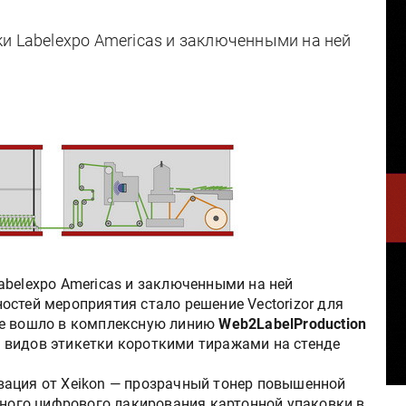
и Labelexpo Americas и заключенными на ней
belexpo Americas и заключенными на ней
стей мероприятия стало решение Vectorizor для
ое вошло в комплексную линию
Web2LabelProduction
 видов этикетки короткими тиражами на стенде
вация от Xeikon — прозрачный тонер повышенной
ного цифрового лакирования картонной упаковки в