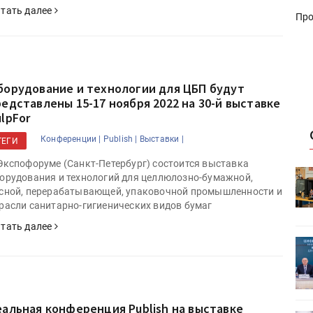
тать далее
Про
борудование и технологии для ЦБП будут
редставлены 15-17 ноября 2022 на 30-й выставке
ulpFor
Конференции |
Publish |
Выставки |
ТЕГИ
Экспофоруме (Санкт-Петербург) состоится выставка
HeyGears анонсировала
орудования и технологий для целлюлозно-бумажной,
УФ/3D-
полноцветный гибридный УФ/3D-
сной, перерабатывающей, упаковочной промышленности и
принтер G1X
расли санитарно-гигиенических видов бумаг
тать далее
ет
Росприроднадзор запускает
«Калькулятор утилизации»
еальная конференция Publish на выставке