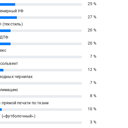
25 %
енирный УФ
27 %
 (текстиль)
20 %
 ДТФ
20 %
екс
7 %
сольвент
12 %
водных чернилах
7 %
блимацию
8 %
 прямой печати по ткани
10 %
 («футболочный»)
3 %