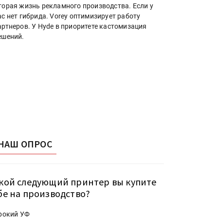
торая жизнь рекламного производства. Если у
ас нет гибрида. Vorey оптимизирует работу
артнеров. У Hyde в приоритете кастомизация
ешений.
НАШ ОПРОС
кой следующий принтер вы купите
бе на производство?
рокий УФ