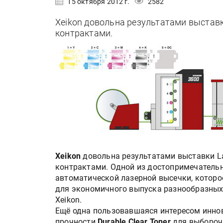
15 октября 2012 г.
2582
Xeikon довольна результатами выставк
контрактами.
Xeikon
довольна результатами выставки La
контрактами. Одной из достопримечательно
автоматической лазерной высечки, котор
для экономичного выпуска разнообразных
Xeikon.
Ещё одна пользовавшаяся интересом инно
прочности
Durable Clear Toner
для выбороч