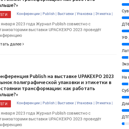
альше?»
25%
Сув
Конференции |
Publish |
Выставки |
Упаковка |
Этикетка |
ТЕГИ
27%
 января 2023 года Журнал Publish совместно c
ДТФ
ганизаторами выставки UPACKEXPO 2023 проведёт
20%
нференцию
УФ
20%
тать далее
Лат
7%
Эко
12%
онференция Publish на выставке UPAKEXPO 2023
На 
Рынок полиграфической упаковки и этикетки в
7%
остоянии трансформации: как работать
Су
альше?»
8%
Конференции |
Publish |
Выставки |
Упаковка |
Этикетка |
Для
ТЕГИ
10%
 января 2023 года Журнал Publish совместно c
ДТГ
ганизаторами выставки UPACKEXPO 2023 проведёт
3%
нференцию