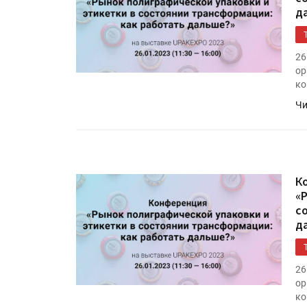
д
26
ор
ко
Чи
К
«
с
д
26
ор
ко