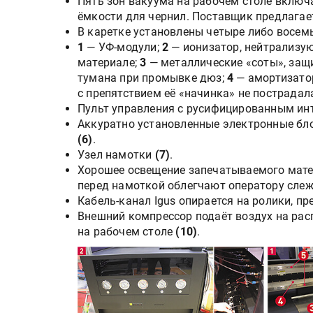
Пять зон вакуума на рабочем столе вклю
ёмкости для чернил. Поставщик предлагае
В каретке установлены четыре либо восем
1
— УФ-модули;
2
— ионизатор, нейтрализу
материале;
3
—
металлические «соты», за
тумана при промывке дюз;
4
— амортизато
с препятствием её «начинка» не пострада
Пульт управления с русифицированным и
Аккуратно установленные электронные бл
(6)
.
Узел намотки
(7)
.
Хорошее освещение запечатываемого матер
перед намоткой облегчают оператору слеж
Кабель-канал Igus опирается на ролики, 
Внешний компрессор подаёт воздух на рас
на рабочем столе
(10)
.