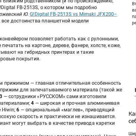
ся близким родственником (и по происхождению,
В
Digital FB-2513S, о котором мы подробно
в
ржевский Ю
.
G!Digital FB-2513S vs Mimaki JFX200–
п
но, все достоинства планшетной модели
р
конвейером позволяет работать как с рулонными,
печатать на картоне, дереве, фанере, холсте, коже,
тывают на гибридных принтерах и такие
вровые покрытия.
м прижимом — главная отличительная особенность
 прижим для запечатываемого материала (такой же
3
— сотрудники «РУССКОМ» сами изготовили
материалами;
4
— широкая и прочная алюминиевая
 Hiwin;
6
— опциональный «маглев», приводящий
Ка
ысокую скорость и практически не изнашивается.
се
ант могут выбрать в качестве привода каретки
Ши