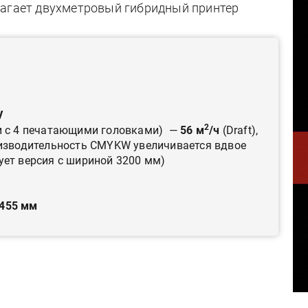
лагает двухметровый гибридный принтер
V
2
ии с 4 печатающими головками) —
56
м
/ч
(Draft),
роизводительность CMYKW увеличивается вдвое
ует версия с шириной 3200 мм)
455 мм