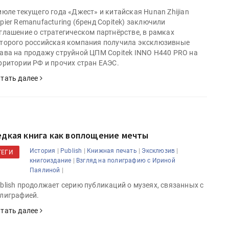
июле текущего года «Джест» и китайская Hunan Zhijian
pier Remanufacturing (бренд Copitek) заключили
глашение о стратегическом партнёрстве, в рамках
торого российская компания получила эксклюзивные
ава на продажу струйной ЦПМ Copitek INNO H440 PRO на
рритории РФ и прочих стран ЕАЭС.
тать далее
едкая книга как воплощение мечты
|
|
|
|
История
Publish
Книжная печать
Эксклюзив
ТЕГИ
|
книгоиздание
Взгляд на полиграфию с Ириной
|
Паялиной
blish продолжает серию публикаций о музеях, связанных с
лиграфией.
тать далее