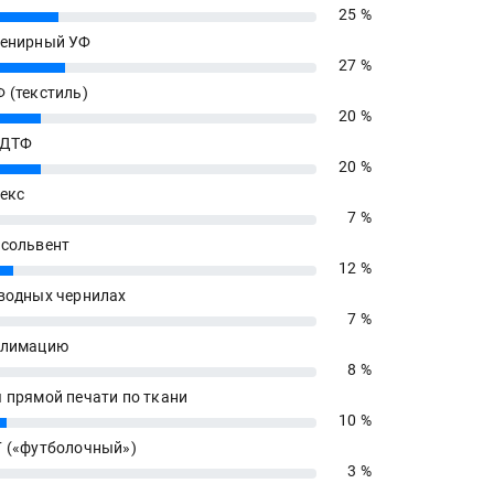
25 %
енирный УФ
27 %
 (текстиль)
20 %
 ДТФ
20 %
екс
7 %
сольвент
12 %
водных чернилах
7 %
блимацию
8 %
 прямой печати по ткани
10 %
 («футболочный»)
3 %