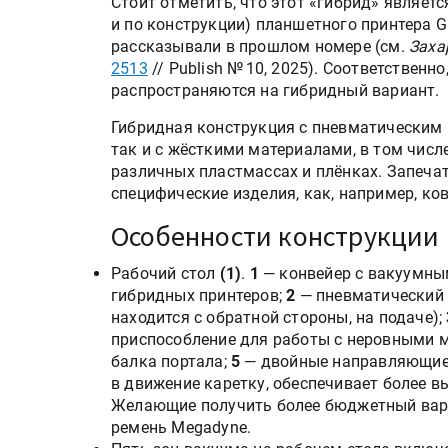
Стоит отметить, что этот «гибрид» являет
и по конструкции) планшетного принтера G!
рассказывали в прошлом номере (см.
Заха
2513
// Publish № 10, 2025). Соответствен
распространяются на гибридный вариант.
Гибридная конструкция с пневматическим 
так и с жёсткими материалами, в том числе 
различных пластмассах и плёнках. Запеча
специфические изделия, как, например, ко
Особенности конструкции
Рабочий стол
(1)
.
1
— конвейер с вакуумны
гибридных принтеров;
2
— пневматический
находится с обратной стороны, на подаче);
приспособление для работы с неровными 
балка портала;
5
— двойные направляющие
в движение каретку, обеспечивает более в
Желающие получить более бюджетный вари
ремень Megadyne.