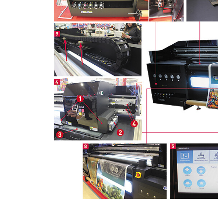
HeyGears анонсировала
полноцветный гибридный 
принтер G1X
Росприроднадзор запуска
«Калькулятор утилизации»