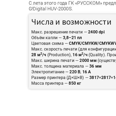
С лета этого года ГК «РУССКОМ» пред
G!Digital HUV-2000S.
Числа и возможности
Макс. разрешение печати —
2400 dpi
Объём капли —
3,8–21 пл
Цветовая схема —
CMYK/CMYKW/CMYKW
Макс. скорость печати (для конфигурац
2
2
28
м
/ч
(Production),
16
м
/ч
(Quality). П
Макс. ширина печати —
2000 мм
(существ
Макс. толщина материала —
36 мм
Электропитание —
220 В
,
16 А
Размер принтера (Д×Ш×В) —
3817
×
2817
×
1
Масса принтера —
850 кг