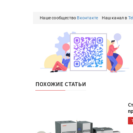
IPSA 2026 приглашает за и
поставщиками и новыми
решениями для брендов
Наше сообщество
Вконтакте
Наш канал в
Te
Kairos выпускает станцию
смешения красок Ada Colo
ПОХОЖИЕ СТАТЬИ
С
п