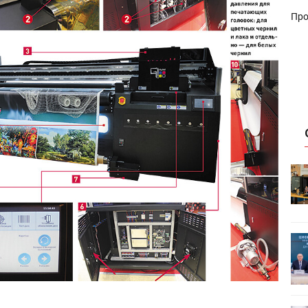
Про
HeyGears анонсировала
УФ/3D-
полноцветный гибридный УФ/3D-
принтер G1X
ет
Росприроднадзор запускает
«Калькулятор утилизации»