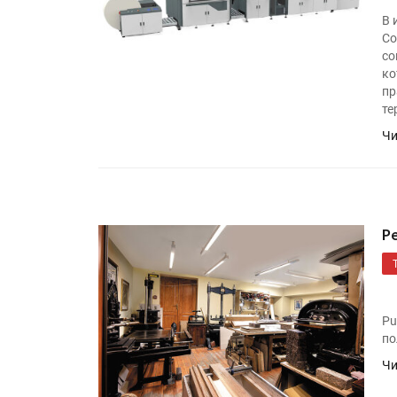
В 
Co
со
ко
пр
те
Чи
Р
Pu
по
Чи