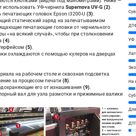
чаются кнопками (видны под манометрами). Ниже —
25%
т использовать УФ-чернила
Supernova UV-G
(2)
.
Сув
ь печатающих головок Epson i3200-U
(3)
.
27%
ющий статический заряд на запечатываемом
ДТФ
щищающие печатающие головки от чернильного
20%
ры «на всякий случай», чтобы при столкновении
УФ
ла
(4)
.
20%
нтерфейсом
(5)
.
оки охлаждаются с помощью кулеров на дверцах
Лат
7%
Эко
иала на рабочем столе и сквозная подсветка
12%
ение за процессом печати
(8)
.
На 
предохраняющие его от изнашивания
(9)
.
7%
порный вал для узла размотки и прижимные валики
Су
8%
Для
10%
ДТГ
3%