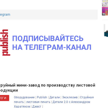
деями,
IPSA 2026 приглашает за идеями,
поставщиками и новыми
решениями для брендов
legram
Kairos выпускает станцию
r Lava
смешения красок Ada Color Lava
труйный мини-завод по производству листовой
родукции
|
|
|
|
Оборудование
Publish
Детали
Эксклюзив
Струйная
ТЕГИ
|
|
печать
листовая печать
Детали 2.0 с Александром
|
|
Харатяном
Джест