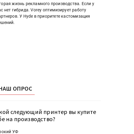
торая жизнь рекламного производства. Если у
ас нет гибрида. Vorey оптимизирует работу
артнеров. У Hyde в приоритете кастомизация
ешений.
НАШ ОПРОС
кой следующий принтер вы купите
бе на производство?
рокий УФ