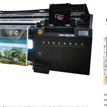
У
о
т