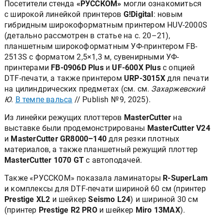
Посетители стенда
«РУССКОМ»
могли ознакомиться
с широкой линейкой принтеров
G!Digital
: новым
гибридным широкоформатным принтером HUV-2000S
(детально рассмотрен в статье на с. 20–21),
планшетным широкоформатным УФ-принтером FB-
2513S с форматом 2,5×1,3 м, сувенирными УФ-
принтерами
FB-0906D Plus
и
UF-600X Plus
с опцией
DTF-печати, а также принтером
URP-3015X
для печати
на цилиндрических предметах (см. см.
Захаржевский
Ю
.
В темпе вальса
// Publish № 9, 2025).
Из линейки режущих плоттеров
MasterCutter
на
выставке были продемонстрированы
MasterCutter V24
и
MasterCutter GR8000–140
для резки плотных
материалов, а также планшетный режущий плоттер
MasterCutter 1070 GT
с автоподачей.
Также «РУССКОМ» показала ламинаторы
R-SuperLam
и комплексы для DTF-печати шириной 60 см (принтер
Prestige XL2
и шейкер
Seismo L24
) и шириной 30 см
(принтер
Prestige R2 PRO
и шейкер
Miro 13MAX
).