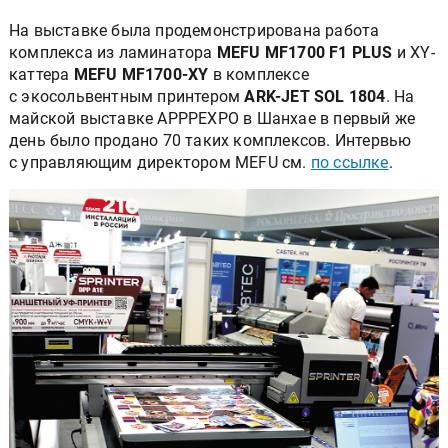
На выставке была продемонстрирована работа
комплекса из ламинатора
MEFU MF1700 F1 PLUS
и XY-
каттера
MEFU MF1700-XY
в комплексе
с экосольвентным принтером
ARK-JET SOL 1804
. На
майской выставке APPPEXPO в Шанхае в первый же
день было продано 70 таких комплексов. Интервью
с управляющим директором MEFU см.
по ссылке
.