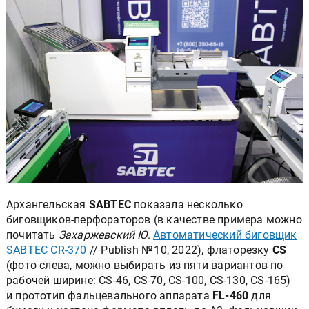
Архангельская
SABTEC
показала несколько
биговщиков-перфораторов (в качестве примера можно
почитать
Захаржевский Ю
.
Автоматический биговщик
SABTEC CR-370
// Publish № 10, 2022), флаторезку
CS
(фото слева, можно выбирать из пяти вариантов по
рабочей ширине: CS-46, CS-70, CS-100, CS-130, CS-165)
и прототип фальцевального аппарата
FL-460
для