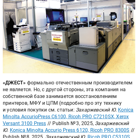
«ДЖЕСТ»
формально отечественным производителем
не является. Но, с другой стороны, эта компания на
собственной базе занимается восстановлением
принтеров, МФУ и ЦПМ (подробно про эту технику
и условия покупки см. статьи:
Захаржевский Ю
.
Konica
Minolta AccurioPress C6100, Ricoh PRO C7210SX, Xerox
Versant 3100 Press
// Publish № 3, 2025,
Захаржевский
Ю
.
Konica Minolta Accurio Press 6120, Ricoh PRO 8300S
//
Publish № 8, 2025,
Захаржевский Ю
.
Ricoh PRO C5310S,