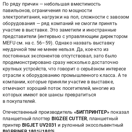
По ряду причин — небольшая вместимость
павильонов, ограничения по мощности
электропитания, нагрузки на пол, сложности с завозом
оборудования — ряд компаний не смогли принять
участие в выставке. Это заметили и иностранные
представители (интервью с управляющим директором
MEFU см. на с. 56–59). Однако назвать выставку
неудачной тем не менее нельзя. Да, кое-кто из
постоянных экспонентов отсутствовал, зато было
продемонстрировано сразу несколько достаточно
крупных устройств, что говорит о серьёзном интересе
отрасли к оборудованию промышленного класса. А те
компании, которые приняли участие в выставке,
отмечают хороший поток посетителей, многие из
которых имеют все шансы превратиться
в покупателей.
Отечественный производитель
«БИГПРИНТЕР»
показал
планшетный плоттер
BIGZEE CUTTER
, планшетный
принтер
BIGJET UV2031
и рулонный экосольвентный
BIGPRINER 1801i/1802i
.