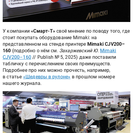
У компании
«Смарт-Т»
своё мнение по поводу того, где
стоит покупать оборудование Mimaki: на
представленном на стенде принтере
Mimaki CJV200–
160
(подробно о нём см.
Захаржевский Ю
.
Mimaki
CJV200–160
// Publish № 5, 2025) даже поставили
табличку с перечислением своих преимуществ.
Подробнее про них можно прочесть, например,
в статье
«Шедевры в рулоне»
в прошлом номере
нашего журнала.