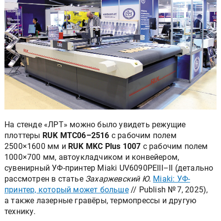
На стенде «ЛРТ» можно было увидеть режущие
плоттеры
RUK MTC06–2516
с рабочим полем
2500×1600 мм и
RUK MKC Plus 1007
с рабочим полем
1000×700 мм, автоукладчиком и конвейером,
сувенирный УФ-принтер Miaki UV6090PEIII–II (детально
рассмотрен в статье
Захаржевский Ю
.
Miaki: УФ-
принтер, который может больше
// Publish № 7, 2025),
а также лазерные гравёры, термопрессы и другую
технику.