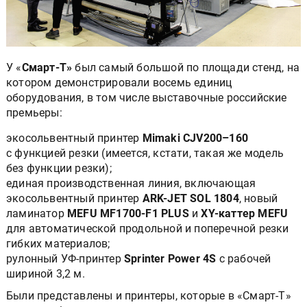
У «
Смарт-Т»
был самый большой
по площади стенд, на
котором демонстрировали восемь единиц
оборудования, в том числе выставочные российские
премьеры:
экосольвентный принтер
Mimaki CJV200–160
с функцией резки (имеется, кстати, такая же модель
без функции резки);
единая производственная линия, включающая
экосольвентный принтер
ARK-JET SOL 1804
, новый
ламинатор
MEFU MF1700-F1 PLUS
и
XY-каттер MEFU
для автоматической продольной и поперечной резки
гибких материалов;
рулонный УФ-принтер
Sprinter Power 4S
с рабочей
шириной 3,2 м.
Были представлены и принтеры, которые в «Смарт-Т»