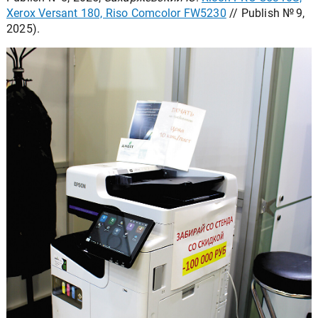
Xerox Versant 180, Riso Comcolor FW5230
// Publish № 9,
2025).