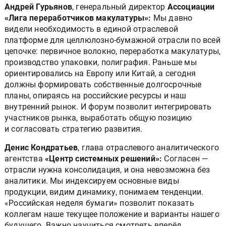
Андрей Гурьянов
,
генеральный директор
Ассоциации
«Лига переработчиков макулатуры»:
Мы давно
видели необходимость в единой отраслевой
платформе для целлюлозно-бумажной отрасли по всей
цепочке: первичное волокно, переработка макулатуры,
производство упаковки, полиграфия. Раньше мы
ориентировались на Европу или Китай, а сегодня
должны формировать собственные долгосрочные
планы, опираясь на российские ресурсы и наш
внутренний рынок. И форум позволит интегрировать
участников рынка, выработать общую позицию
и согласовать стратегию развития.
Денис Кондратьев
,
глава отраслевого аналитического
агентства
«Центр системных решений»:
Согласен —
отрасли нужна консолидация, и она невозможна без
аналитики. Мы индексируем основные виды
продукции, видим динамику, понимаем тенденции.
«Российская неделя бумаги» позволит показать
коллегам наше текущее положение и варианты нашего
будущего. Важно научиться смотреть вперёд,