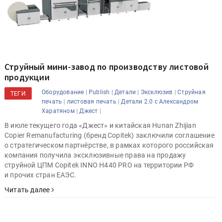
Струйный мини-завод по производству листовой
продукции
|
|
|
|
Оборудование
Publish
Детали
Эксклюзив
Струйная
ТЕГИ
|
|
печать
листовая печать
Детали 2.0 с Александром
|
|
Харатяном
Джест
В июле текущего года «Джест» и китайская Hunan Zhijian
Copier Remanufacturing (бренд Copitek) заключили соглашение
о стратегическом партнёрстве, в рамках которого российская
компания получила эксклюзивные права на продажу
струйной ЦПМ Copitek INNO H440 PRO на территории РФ
и прочих стран ЕАЭС.
Читать далее