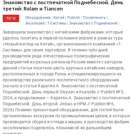
Знакомство с постпечатной Поднебесной. День
третий: Rolam и Tiancen
|
|
|
|
Оборудование
Китай
Publish
Послепечать
ТЕГИ
|
|
|
Эксклюзив
Т-Системы
Знакомство с Поднебесной
Завершаем знакомство с китайскими фабриками, которые
удалось посетить в первой половине апреля в рамках тура
«Новый взгляд на Китай», организованного компанией «Т-
Системы» для своих партнёров. В течение трёх дней
руководители ряда отечественных полиграфических
предприятий из разных регионов России вместе с автором
данной статьи посетили шесть крупных китайских заводов,
расположенных в городе Руянь и специализирующихся на
производстве различного послепечатного оборудования
(начало в статье Харатян А. Знакомство с постпечатной
Поднебесной. День первый: Dayuan и Kuaiyida // Publish № 5,
2026, а продолжение — Харатян А. Знакомство с постпечатной
Поднебесной. День второй: Jinbao и HPM // Publish № 6,
2026).Помимо презентаций оборудования, для гостей были
организованы экскурсии по промышленным цехам, в которых
производится сборка и отладка машин, а руководство фабрик
эксклюзивно поделилось планами об их дальнейшем
развитии.