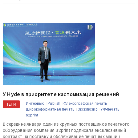
У Hyde в приоритете кастомизация решений
|
|
|
Интервью
Publish
Флексографская печать
ТЕГИ
|
|
|
Широкоформатная печать
Эксклюзив
УФ-печать
|
b2print
В середине января один из крупных поставщиков печатного
оборудования компания B2print подписала эксклюзивный
контракт на поставку и обслуживание печатных машин