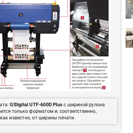
ртимент
«Дубль В» расширяет ассортимент
ения
фольги для горячего тиснения
0
УФ-принтер Mimaki UJV200
зитель»
запущен в компании «Сказитель»
ата:
G!Digital UTF-600D Plus
с шириной рулона
ается только форматом и, соответственно,
как известно, от ширины печати.