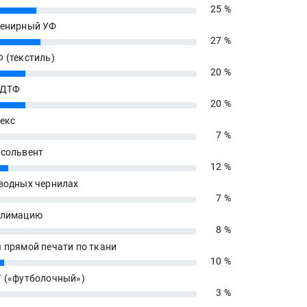
25 %
енирный УФ
27 %
 (текстиль)
20 %
 ДТФ
20 %
екс
7 %
сольвент
12 %
водных чернилах
7 %
блимацию
8 %
 прямой печати по ткани
10 %
 («футболочный»)
3 %