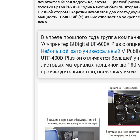
печатается белая подложка, затем — цветной рисун
головки
Epson i1600-U
: одна наносит белила, вторая
С одной стороны каретки находятся два светодио
мощности. Больший
(2)
из них отвечает за закрепл
лака
В апреле прошлого года группа компан
УФ-принтер G!Digital UF-600X Plus с опци
Небольшой, зато универсальный
// Publi
UTF-400D Plus он отличается большей ун
листовых материалах толщиной до 180 
производительностью, поскольку имеет 
HeyGears анонсировала
полноцветный гибридный 
принтер G1X
Росприроднадзор запуска
«Калькулятор утилизации»