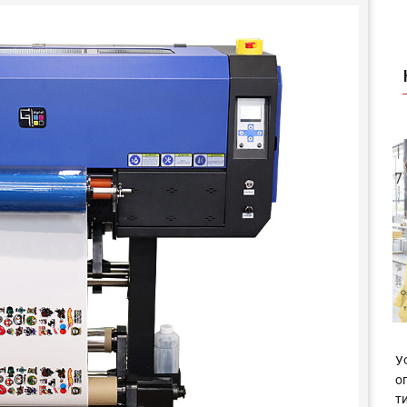
У
о
т