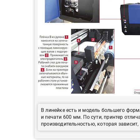
«Дубль В» расширяет ассо
фольги для горячего тисн
УФ-принтер Mimaki UJV20
запущен в компании «Ска
В линейке есть и модель большего форм
и печати 600 мм. По сути, принтер отлич
производительностью, которая зависит, 