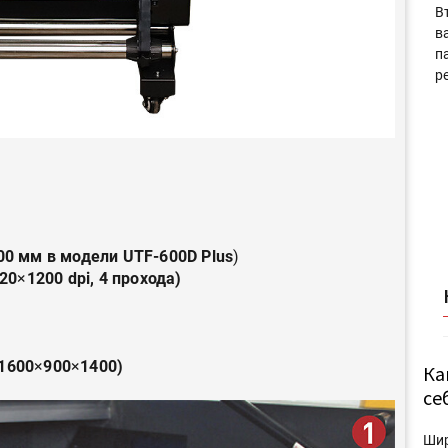
В
в
п
р
00 мм в модели UTF-600D Plus
)
720
×
1200 dpi, 4 прохода)
1600
×
900
×
1400)
Ка
се
Ши