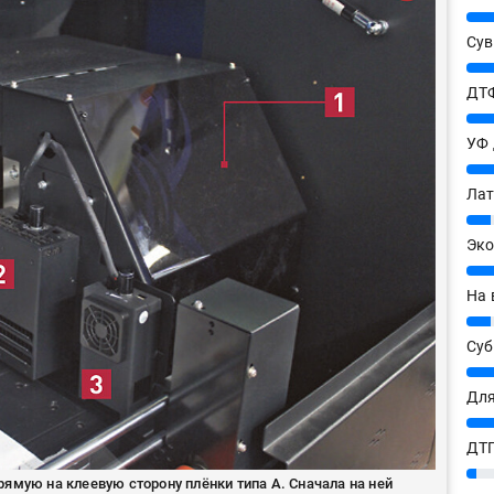
25%
Сув
27%
ДТФ
20%
УФ
20%
Лат
7%
Эко
12%
На 
7%
Су
8%
Для
10%
ДТГ
3%
ямую на клеевую сторону плёнки типа А. Сначала на ней