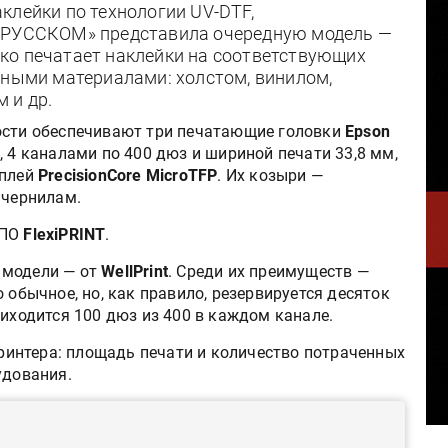
клейки по технологии UV-DTF,
 «РУССКОМ» представила очередную модель —
олько печатает наклейки на соответствующих
нными материалами: холстом, винилом,
 и др.
ости обеспечивают три печатающие головки
Epson
 4 каналами по 400 дюз и шириной печати 33,8 мм,
аплей
PrecisionCore MicroTFP
. Их козыри —
 чернилам.
 ПО
FlexiPRINT
.
 модели — от
WellPrint
. Среди их преимуществ —
 обычное, но, как правило, резервируется десяток
риходится 100 дюз из 400 в каждом канале.
 принтера: площадь печати и количество потраченных
удования.