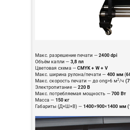
Макс. разрешение печати —
2400 dpi
Объём капли —
3,8 пл
Цветовая схема —
CMYK + W + V
Макс. ширина рулона/печати —
400 мм
(
6
2
Макс. скорость печати — до
ong>6 м
/ч
(
Электропитание —
220 В
Макс. потребляемая мощность —
700 Вт
Масса —
150 кг
Габариты (Д×Ш×В) —
1400
×
900
×
1400 мм (