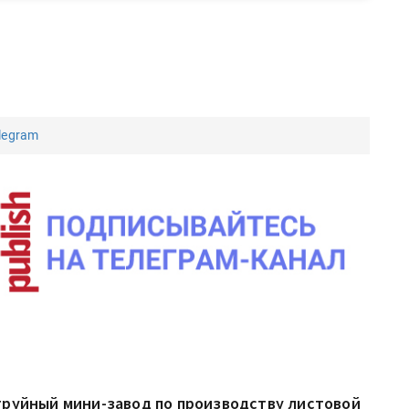
legram
труйный мини-завод по производству листовой