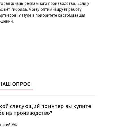
торая жизнь рекламного производства. Если у
ас нет гибрида. Vorey оптимизирует работу
артнеров. У Hyde в приоритете кастомизация
ешений.
НАШ ОПРОС
кой следующий принтер вы купите
бе на производство?
рокий УФ