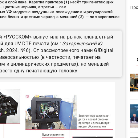
ок и слой лака. Каретка принтера
(1)
несёт три печатающих
 — цветные чернила, а третья — лак.
Про
дных УФ-модуля с воздушным охлаждением и регулировкой
ение белых и цветных чернил, а меньший
(3)
— за закрепление
ий «РУССКОМ» выпустила на рынок планшетный
ей для UV-DTF-печати (см.:
Захаржевский Ю.
sh. 2024. № 6). От рассмотренного нами G!Digital
иверсальностью (в частности, печатает на
мм и цилиндрических предметах), но меньшей
всего одну печатающую головку.
HeyGears анонсировала
УФ/3D-
полноцветный гибридный УФ/3D-
принтер G1X
ет
Росприроднадзор запускает
«Калькулятор утилизации»