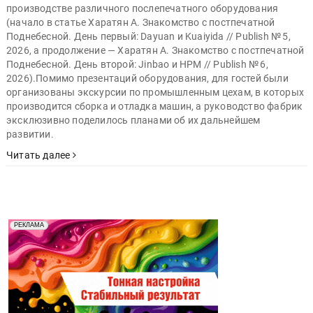
производстве различного послепечатного оборудования
(начало в статье Харатян А. Знакомство с постпечатной
Поднебесной. День первый: Dayuan и Kuaiyida // Publish № 5,
2026, а продолжение — Харатян А. Знакомство с постпечатной
Поднебесной. День второй: Jinbao и HPM // Publish № 6,
2026).Помимо презентаций оборудования, для гостей были
организованы экскурсии по промышленным цехам, в которых
производится сборка и отладка машин, а руководство фабрик
эксклюзивно поделилось планами об их дальнейшем
развитии.
Читать далее
Реклама. Рекламодатель ООО "Передовые Системы
РЕКЛАМА
Печати" erid: 2SDnjd2d4Qz