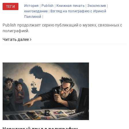
|
|
|
|
История
Publish
Книжная печать
Эксклюзив
ТЕГИ
|
книгоиздание
Взгляд на полиграфию с Ириной
|
Паялиной
Publish продолжает серию публикаций о музеях, связанных с
полиграфией.
Читать далее
Невидимый труд в полиграфии