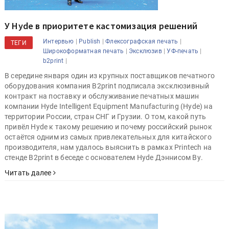
У Hyde в приоритете кастомизация решений
|
|
|
Интервью
Publish
Флексографская печать
ТЕГИ
|
|
|
Широкоформатная печать
Эксклюзив
УФ-печать
|
b2print
В середине января один из крупных поставщиков печатного
оборудования компания B2print подписала эксклюзивный
контракт на поставку и обслуживание печатных машин
компании Hyde Intelligent Equipment Manufacturing (Hyde) на
территории России, стран СНГ и Грузии. О том, какой путь
привёл Hyde к такому решению и почему российский рынок
остаётся одним из самых привлекательных для китайского
производителя, нам удалось выяснить в рамках Printech на
стенде B2print в беседе с основателем Hyde Дэннисом Ву.
Читать далее