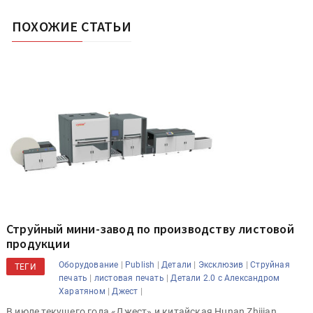
ПОХОЖИЕ СТАТЬИ
Струйный мини-завод по производству листовой
продукции
|
|
|
|
Оборудование
Publish
Детали
Эксклюзив
Струйная
ТЕГИ
|
|
печать
листовая печать
Детали 2.0 с Александром
|
|
Харатяном
Джест
В июле текущего года «Джест» и китайская Hunan Zhijian