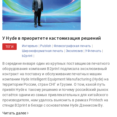
У Hyde в приоритете кастомизация решений
|
|
|
Интервью
Publish
Флексографская печать
ТЕГИ
|
|
|
Широкоформатная печать
Эксклюзив
УФ-печать
|
b2print
В середине января один из крупных поставщиков печатного
оборудования компания B2print подписала эксклюзивный
контракт на поставку и обслуживание печатных машин
компании Hyde Intelligent Equipment Manufacturing (Hyde) на
территории России, стран СНГ и Грузии. О том, какой путь
привёл Hyde к такому решению и почему российский рынок
остаётся одним из самых привлекательных для китайского
производителя, нам удалось выяснить в рамках Printech на
стенде B2print в беседе с основателем Hyde Дэннисом Ву.
Читать далее