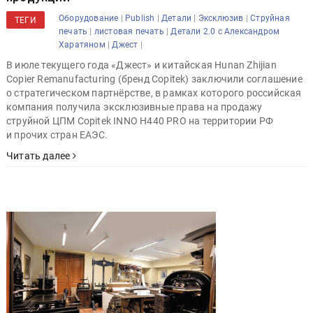
|
|
|
|
Оборудование
Publish
Детали
Эксклюзив
Струйная
ТЕГИ
|
|
печать
листовая печать
Детали 2.0 с Александром
|
|
Харатяном
Джест
В июле текущего года «Джест» и китайская Hunan Zhijian
Copier Remanufacturing (бренд Copitek) заключили соглашение
о стратегическом партнёрстве, в рамках которого российская
компания получила эксклюзивные права на продажу
струйной ЦПМ Copitek INNO H440 PRO на территории РФ
и прочих стран ЕАЭС.
Читать далее