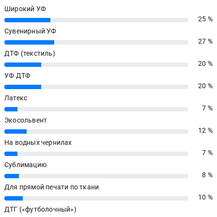
Широкий УФ
25 %
25%
Сувенирный УФ
27 %
27%
ДТФ (текстиль)
20 %
20%
УФ ДТФ
20 %
20%
Латекс
7 %
7%
Экосольвент
12 %
12%
На водных чернилах
7 %
7%
Сублимацию
8 %
8%
Для прямой печати по ткани
10 %
10%
ДТГ («футболочный»)