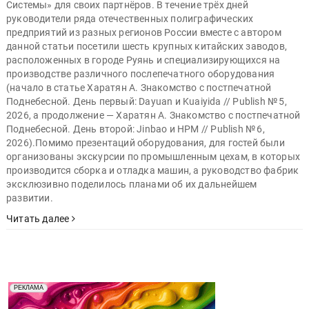
Системы» для своих партнёров. В течение трёх дней
руководители ряда отечественных полиграфических
предприятий из разных регионов России вместе с автором
данной статьи посетили шесть крупных китайских заводов,
расположенных в городе Руянь и специализирующихся на
производстве различного послепечатного оборудования
(начало в статье Харатян А. Знакомство с постпечатной
Поднебесной. День первый: Dayuan и Kuaiyida // Publish № 5,
2026, а продолжение — Харатян А. Знакомство с постпечатной
Поднебесной. День второй: Jinbao и HPM // Publish № 6,
2026).Помимо презентаций оборудования, для гостей были
организованы экскурсии по промышленным цехам, в которых
производится сборка и отладка машин, а руководство фабрик
эксклюзивно поделилось планами об их дальнейшем
развитии.
Читать далее
Реклама. Рекламодатель ООО "Передовые Системы
РЕКЛАМА
Печати" erid: 2SDnjd2d4Qz