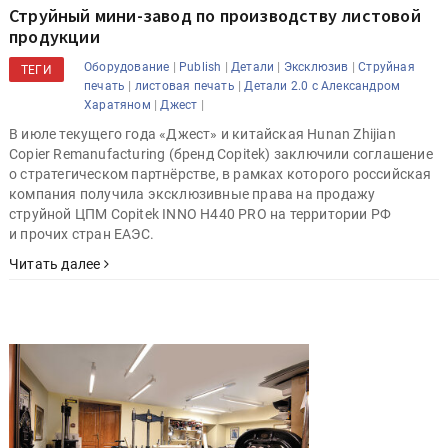
Струйный мини-завод по производству листовой
продукции
|
|
|
|
Оборудование
Publish
Детали
Эксклюзив
Струйная
ТЕГИ
|
|
печать
листовая печать
Детали 2.0 с Александром
|
|
Харатяном
Джест
В июле текущего года «Джест» и китайская Hunan Zhijian
Copier Remanufacturing (бренд Copitek) заключили соглашение
о стратегическом партнёрстве, в рамках которого российская
компания получила эксклюзивные права на продажу
струйной ЦПМ Copitek INNO H440 PRO на территории РФ
и прочих стран ЕАЭС.
Читать далее