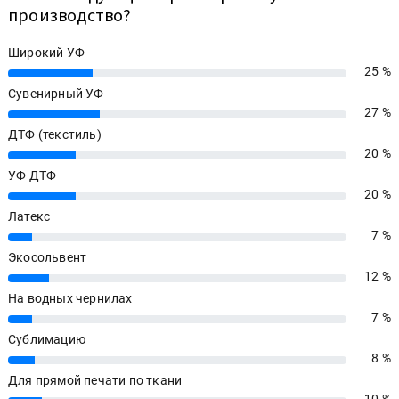
производство?
Широкий УФ
25 %
25%
Сувенирный УФ
27 %
27%
ДТФ (текстиль)
20 %
20%
УФ ДТФ
20 %
20%
Латекс
7 %
7%
Экосольвент
12 %
12%
На водных чернилах
7 %
7%
Сублимацию
8 %
8%
Для прямой печати по ткани