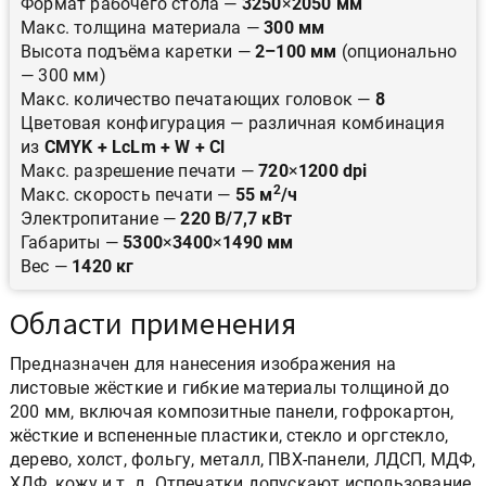
Формат рабочего стола —
3250
×
2050 мм
Макс. толщина материала —
300 мм
Высота подъёма каретки —
2–100 мм
(опционально
— 300 мм)
Макс. количество печатающих головок —
8
Цветовая конфигурация — различная комбинация
из
CMYK + LcLm + W + Cl
Макс. разрешение печати —
720
×
1200 dpi
2
Макс. скорость печати —
55 м
/ч
Электропитание —
220 В/7,7 кВт
Габариты —
5300
×
3400
×
1490 мм
Вес —
1420 кг
Области применения
Предназначен для нанесения изображения на
листовые жёсткие и гибкие материалы толщиной до
200 мм, включая композитные панели, гофрокартон,
жёсткие и вспененные пластики, стекло и оргстекло,
дерево, холст, фольгу, металл, ПВХ-панели, ЛДСП, МДФ,
ХДФ, кожу и т. д. Отпечатки допускают использование