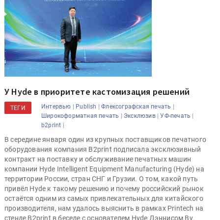
У Hyde в приоритете кастомизация решений
|
|
|
Интервью
Publish
Флексографская печать
ТЕГИ
|
|
|
Широкоформатная печать
Эксклюзив
УФ-печать
|
b2print
В середине января один из крупных поставщиков печатного
оборудования компания B2print подписала эксклюзивный
контракт на поставку и обслуживание печатных машин
компании Hyde Intelligent Equipment Manufacturing (Hyde) на
территории России, стран СНГ и Грузии. О том, какой путь
привёл Hyde к такому решению и почему российский рынок
остаётся одним из самых привлекательных для китайского
производителя, нам удалось выяснить в рамках Printech на
стенде B2print в беседе с основателем Hyde Дэннисом Ву.