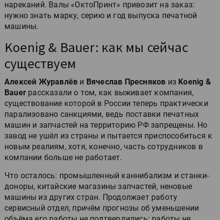
нареканий. Валы «ОктоПринт» привозит на заказ:
нужно знать марку, серию и год выпуска печатной
машины.
Koenig & Bauer: как мы сейчас
существуем
Алексей Журавлёв
и
Вячеслав Пресняков
из
Koenig &
Bauer
рассказали о том, как выживает компания,
существование которой в России теперь практически
парализовано санкциями, ведь поставки печатных
машин и запчастей на территорию РФ запрещены. Но
завод не ушёл из страны и пытается приспособиться к
новым реалиям, хотя, конечно, часть сотрудников в
компании больше не работает.
Что осталось: промышленный каннибализм и станки-
доноры, китайские магазины запчастей, неновые
машины из других стран. Продолжает работу
сервисный отдел, причём прогнозы об уменьшении
объёма его работы не подтвердились: работы не