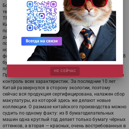
Большая часть коллекций премиальных материалов
теперь представлена продукцией китайской фабрики
TPG. Команда «Европапира» только что вернулась из
Китая, где побывала на производстве своих новых
партнёров. Все привыкли, что европейские фабрики
дизайнерской бумаги — это небольшие, камерные,
почти ручные производства с узкой специализацией,
но TPG отличается от привычного европейского
формата. Это огромное предприятие, оборудованное 8
бумагоделательными машинами, причём сейчас они
планируют расширяться и ставить девятую.
НЕ СЕЙЧАС
Производство полностью автоматизировано, отлажен
контроль всех характеристик. За последние 10 лет
Китай развернулся в сторону экологии, поэтому
сейчас вся продукция сертифицирована, налажен сбор
макулатуры, из которой здесь же делают новые
коллекции. О размахе китайского производства можно
судить по одному факту: из 8 бумагоделательных
машин одна круглый год делает только бумагу чёрных
оттенков, а вторая — красных, очень востребованных в