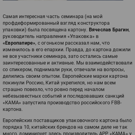
Самая интересная часть семинара (на мой
профдеформированный взгляд конструктора
упаковки) была посвящена картону.
Вячеслав Брагин
,
руководитель направления «Упаковка» в
«Европапире»
, с огоньком рассказал нам, что
изменилось в его епархии. Правда, до картона дожили
не все участники семинара, зато остались самые
заинтересованные и активные. Мы взаимодействовали
со спикером, поднимали руки, отвечали на вопросы,
делились своим опытом. Европейские марки картона
покинули Россию, Китай укрепился, но нам всем
страшно повезло, что ровно перед началом
небезызвестных событий и последовавших санкций
«КАМА» запустила производство российского FBB-
картона.
Европейских поставщиков упаковочного картона было
порядка 10, китайских брендов на самом деле не так
много, доминирует здесь производитель APP, «КАМА» у