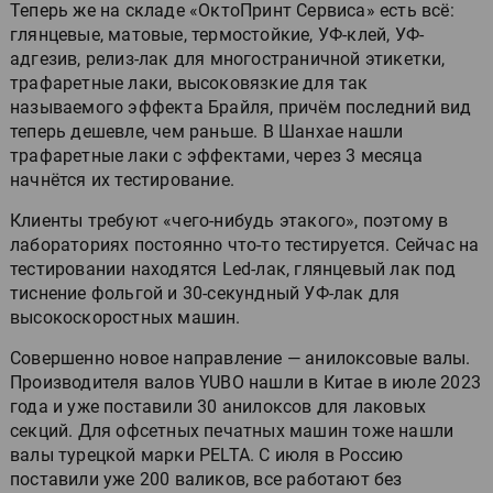
Теперь же на складе «ОктоПринт Сервиса» есть всё:
глянцевые, матовые, термостойкие, УФ-клей, УФ-
адгезив, релиз-лак для многостраничной этикетки,
трафаретные лаки, высоковязкие для так
называемого эффекта Брайля, причём последний вид
теперь дешевле, чем раньше. В Шанхае нашли
трафаретные лаки с эффектами, через 3 месяца
начнётся их тестирование.
Клиенты требуют «чего-нибудь этакого», поэтому в
лабораториях постоянно что-то тестируется. Сейчас на
тестировании находятся Led-лак, глянцевый лак под
тиснение фольгой и 30-секундный УФ-лак для
высокоскоростных машин.
Совершенно новое направление — анилоксовые валы.
Производителя валов YUBO нашли в Китае в июле 2023
года и уже поставили 30 анилоксов для лаковых
секций. Для офсетных печатных машин тоже нашли
валы турецкой марки PELTA. С июля в Россию
поставили уже 200 валиков, все работают без