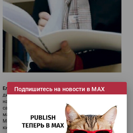
Подпишитесь на новости в МАХ
Елена Родионова
, менеджер по развитию
дизайнерских и специальных бумаг, рассказала о
направлении, которое сильнее всего пострадало от
санкций. На рынке осталось несколько европейских
®
марок дизайнерских бумаг (Munken, NAUTILUS
от
Mondi), но в основном эта ниша теперь заполнена
китайскими материалами.