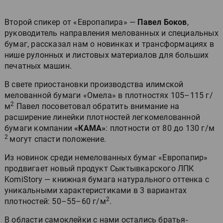
Второй спикер от «Европапира» —
Павел Боков
,
руководитель направления мелованных и специальных
бумаг, рассказал нам о новинках и трансформациях в
нише рулонных и листовых материалов для больших
печатных машин.
В свете приостановки производства илимской
мелованной бумаги «Омела» в плотностях 105–115 г/
2
м
Павел посоветовал обратить внимание на
расширение линейки плотностей легкомелованной
бумаги компании
«КАМА»
: плотности от 80 до 130 г/м
2
могут спасти положение.
Из новинок среди немелованных бумаг «Европапир»
продвигает новый продукт Сыктывкарского ЛПК
KomiStory — книжная бумага натурального оттенка с
уникальными характеристиками в 3 вариантах
2
плотностей: 50–55–60 г/м
.
В области самоклейки с нами остались братья-