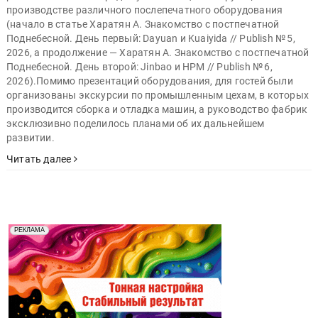
производстве различного послепечатного оборудования
(начало в статье Харатян А. Знакомство с постпечатной
Поднебесной. День первый: Dayuan и Kuaiyida // Publish № 5,
2026, а продолжение — Харатян А. Знакомство с постпечатной
Поднебесной. День второй: Jinbao и HPM // Publish № 6,
2026).Помимо презентаций оборудования, для гостей были
организованы экскурсии по промышленным цехам, в которых
производится сборка и отладка машин, а руководство фабрик
эксклюзивно поделилось планами об их дальнейшем
развитии.
Читать далее
Реклама. Рекламодатель ООО "Передовые Системы
РЕКЛАМА
Печати" erid: 2SDnjd2d4Qz