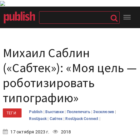
Михаил Саблин
(«Сабтек»): «Моя цель —
роботизировать
типографию»
|
|
|
|
Publish
Выставки
Послепечать
Эксклюзив
ТЕГИ
|
|
|
RosUpack
Сабтек
RosUpack Connect
17 октября 2023 г.
2018