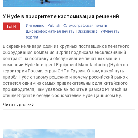
У Hyde в приоритете кастомизация решений
|
|
|
Интервью
Publish
Флексографская печать
ТЕГИ
|
|
|
Широкоформатная печать
Эксклюзив
УФ-печать
|
b2print
В середине января один из крупных поставщиков печатного
оборудования компания B2print подписала эксклюзивный
контракт на поставку и обслуживание печатных машин
компании Hyde Intelligent Equipment Manufacturing (Hyde) на
территории России, стран СНГ и Грузии. О том, какой путь
привёл Hyde к такому решению и почему российский рынок
остаётся одним из самых привлекательных для китайского
производителя, нам удалось выяснить в рамках Printech на
стенде B2print в беседе с основателем Hyde Дэннисом Ву.
Читать далее