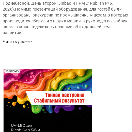
Поднебесной. День второй: Jinbao и HPM // Publish № 6,
2026).Помимо презентаций оборудования, для гостей были
организованы экскурсии по промышленным цехам, в которых
производится сборка и отладка машин, а руководство фабрик
эксклюзивно поделилось планами об их дальнейшем
развитии.
Читать далее
Реклама. Рекламодатель ООО "Передовые Системы
РЕКЛАМА
Печати" erid: 2SDnjd2d4Qz