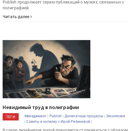
Publish продолжает серию публикаций о музеях, связанных с
полиграфией.
Читать далее
Невидимый труд в полиграфии
|
|
|
Менеджмент
Publish
Допечатные процессы
Эксклюзив
ТЕГИ
|
|
Советы в копилку с Ирой Рябиновой
В среде дизайнеров порой приходится сталкиваться с образом