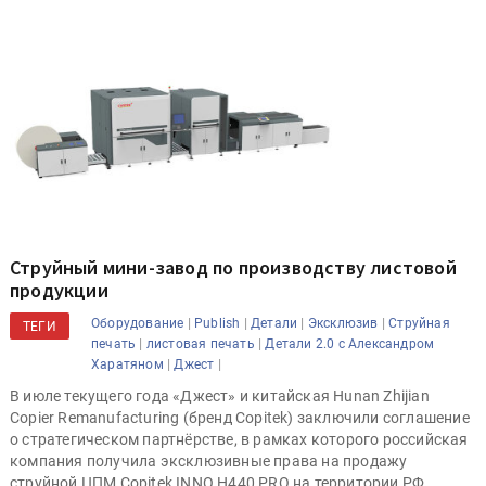
Струйный мини-завод по производству листовой
продукции
|
|
|
|
Оборудование
Publish
Детали
Эксклюзив
Струйная
ТЕГИ
|
|
печать
листовая печать
Детали 2.0 с Александром
|
|
Харатяном
Джест
В июле текущего года «Джест» и китайская Hunan Zhijian
Copier Remanufacturing (бренд Copitek) заключили соглашение
о стратегическом партнёрстве, в рамках которого российская
компания получила эксклюзивные права на продажу
струйной ЦПМ Copitek INNO H440 PRO на территории РФ