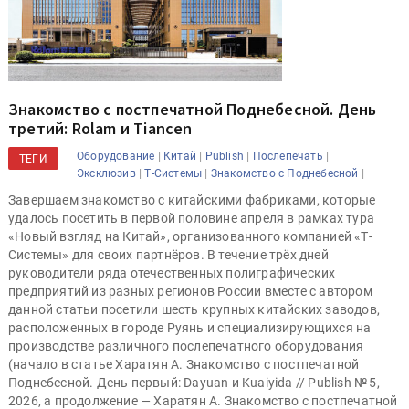
Знакомство с постпечатной Поднебесной. День
третий: Rolam и Tiancen
|
|
|
|
Оборудование
Китай
Publish
Послепечать
ТЕГИ
|
|
|
Эксклюзив
Т-Системы
Знакомство с Поднебесной
Завершаем знакомство с китайскими фабриками, которые
удалось посетить в первой половине апреля в рамках тура
«Новый взгляд на Китай», организованного компанией «Т-
Системы» для своих партнёров. В течение трёх дней
руководители ряда отечественных полиграфических
предприятий из разных регионов России вместе с автором
данной статьи посетили шесть крупных китайских заводов,
расположенных в городе Руянь и специализирующихся на
производстве различного послепечатного оборудования
(начало в статье Харатян А. Знакомство с постпечатной
Поднебесной. День первый: Dayuan и Kuaiyida // Publish № 5,
2026, а продолжение — Харатян А. Знакомство с постпечатной