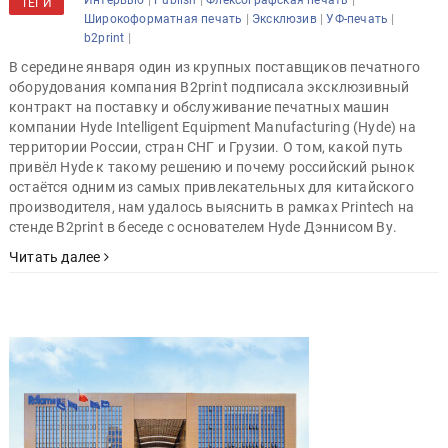
Интервью
Publish
Флексографская печать
ТЕГИ
|
|
|
Широкоформатная печать
Эксклюзив
УФ-печать
|
b2print
В середине января один из крупных поставщиков печатного
оборудования компания B2print подписала эксклюзивный
контракт на поставку и обслуживание печатных машин
компании Hyde Intelligent Equipment Manufacturing (Hyde) на
территории России, стран СНГ и Грузии. О том, какой путь
привёл Hyde к такому решению и почему российский рынок
остаётся одним из самых привлекательных для китайского
производителя, нам удалось выяснить в рамках Printech на
стенде B2print в беседе с основателем Hyde Дэннисом Ву.
Читать далее