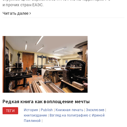
и прочих стран ЕАЭС.
Читать далее
Редкая книга как воплощение мечты
|
|
|
|
История
Publish
Книжная печать
Эксклюзив
ТЕГИ
|
книгоиздание
Взгляд на полиграфию с Ириной
|
Паялиной