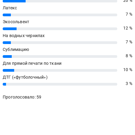
20 %
20%
Латекс
7 %
7%
Экосольвент
12 %
12%
На водных чернилах
7 %
7%
Сублимацию
8 %
8%
Для прямой печати по ткани
10 %
10%
ДТГ («футболочный»)
3 %
3%
Проголосовало: 59