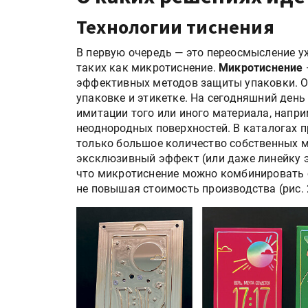
Технологии тиснения
В первую очередь — это переосмысление у
таких как микротиснение.
Микротиснение
эффективных методов защиты упаковки. О
упаковке и этикетке. На сегодняшний ден
имитации того или иного материала, напри
неоднородных поверхностей. В каталогах п
только большое количество собственных 
эксклюзивный эффект (или даже линейку э
HeyGears анонсировала
что микротиснение можно комбинировать с
полноцветный гибридный 
не повышая стоимость производства (рис. 
принтер G1X
Росприроднадзор запуска
«Калькулятор утилизации»