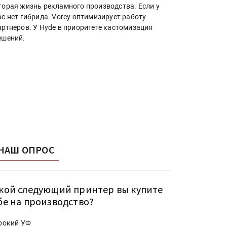
торая жизнь рекламного производства. Если у
ас нет гибрида. Vorey оптимизирует работу
артнеров. У Hyde в приоритете кастомизация
ешений.
НАШ ОПРОС
кой следующий принтер вы купите
бе на производство?
рокий УФ