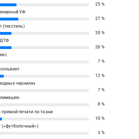
25 %
енирный УФ
27 %
 (текстиль)
20 %
 ДТФ
20 %
екс
7 %
сольвент
12 %
водных чернилах
7 %
блимацию
8 %
 прямой печати по ткани
10 %
 («футболочный»)
3 %