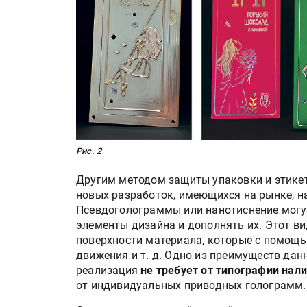
«Дубль В» расширяет ассо
фольги для горячего тисн
УФ-принтер Mimaki UJV20
запущен в компании «Ска
Рис. 2
Другим методом защиты упаковки и этике
новых разработок, имеющихся на рынке, н
Псевдоголограммы или нанотиснение могу
элементы дизайна и дополнять их. Этот в
поверхности материала, которые с помощ
движения и т. д. Одно из преимуществ данн
реализация
не требует от типографии нал
от индивидуальных приводных голограмм.