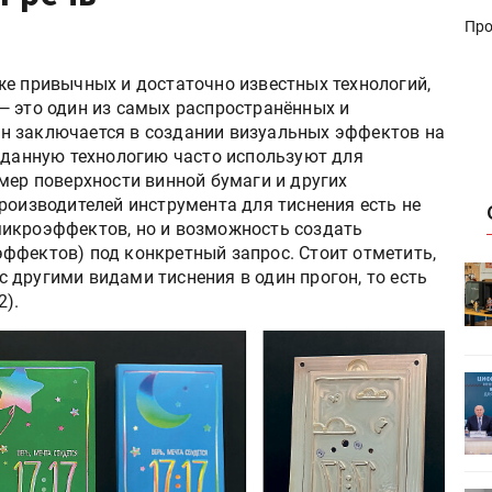
Про
же привычных и достаточно известных технологий,
— это один из самых распространённых и
н заключается в создании визуальных эффектов на
ь данную технологию часто используют для
мер поверхности винной бумаги и других
роизводителей инструмента для тиснения есть не
микроэффектов, но и возможность создать
ффектов) под конкретный запрос. Стоит отметить,
HeyGears анонсировала
 другими видами тиснения в один прогон, то есть
УФ/3D-
полноцветный гибридный УФ/3D-
2).
принтер G1X
ет
Росприроднадзор запускает
«Калькулятор утилизации»