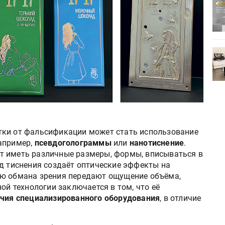
ртимент
«Дубль В» расширяет ассортимент
ения
фольги для горячего тиснения
0
УФ-принтер Mimaki UJV200
зитель»
запущен в компании «Сказитель»
тки от фальсификации может стать использование
апример,
псевдоголограммы
или
нанотиснение
.
т иметь различные размеры, формы, вписываться в
ид тиснения создаёт оптические эффекты на
ью обмана зрения передают ощущение объёма,
ой технологии заключается в том, что её
ичия специализированного оборудования
, в отличие