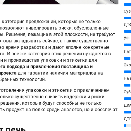
25%
Сув
27%
я категория предложений, которые не только
ДТФ
позволяют нивелировать риски, обусловленные
20%
 Решения, лежащие в этой плоскости, не требуют
УФ
отовы вкладывать сейчас, а также существенно
20%
о время разработки и дают вполне конкретные
Лат
та. И всё же категория этих решений нуждается в
7%
и и производства упаковки и этикетки для
Эко
го подхода и привлечения поставщика и
12%
проекта
для гарантии наличия материалов на
На 
бранных технологий.
7%
готовления упаковки и этикетки с привлечением
Су
только существенно снизить издержки и риски
8%
 решения, которые будут способны не только
Для
 продукт на полке среди аналогов, но и обеспечат
10%
ДТГ
3%
т речь