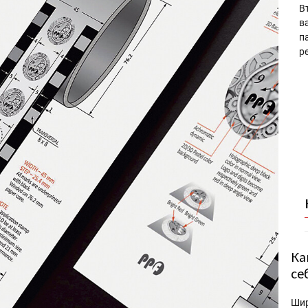
В
в
п
р
Ка
се
Ши