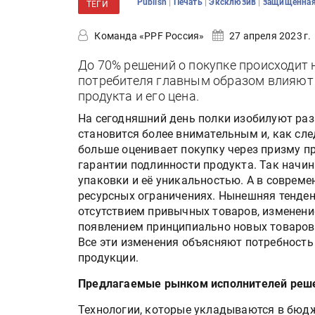
|
|
|
Publish
Печать
Эксклюзив
защищенная
ТЕГИ
Команда «PPF Россия»
27 апреля 2023 г.
До 70% решений о покупке происходит 
потребителя главным образом влияют 
продукта и его цена.
На сегодняшний день полки изобилуют раз
становится более внимательным и, как сле
больше оценивает покупку через призму п
гарантии подлинности продукта. Так начи
упаковки и её уникальностью. А в совреме
ресурсных ограничениях. Нынешняя тенден
отсутствием привычных товаров, изменени
появлением принципиально новых товаров 
Все эти изменения объясняют потребност
продукции.
Предлагаемые рынком исполнителей решени
Технологии, которые укладываются в бюдж