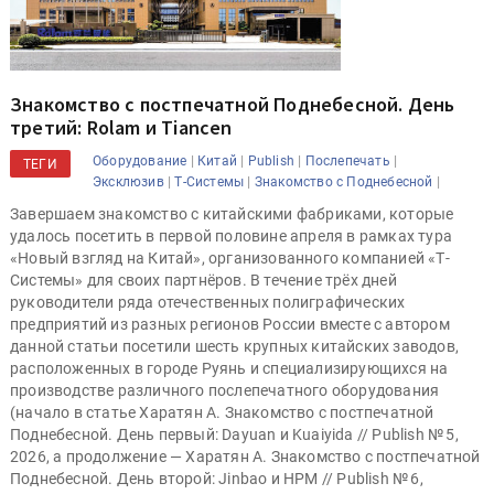
Знакомство с постпечатной Поднебесной. День
третий: Rolam и Tiancen
|
|
|
|
Оборудование
Китай
Publish
Послепечать
ТЕГИ
|
|
|
Эксклюзив
Т-Системы
Знакомство с Поднебесной
Завершаем знакомство с китайскими фабриками, которые
удалось посетить в первой половине апреля в рамках тура
«Новый взгляд на Китай», организованного компанией «Т-
Системы» для своих партнёров. В течение трёх дней
руководители ряда отечественных полиграфических
предприятий из разных регионов России вместе с автором
данной статьи посетили шесть крупных китайских заводов,
расположенных в городе Руянь и специализирующихся на
производстве различного послепечатного оборудования
(начало в статье Харатян А. Знакомство с постпечатной
Поднебесной. День первый: Dayuan и Kuaiyida // Publish № 5,
2026, а продолжение — Харатян А. Знакомство с постпечатной
Поднебесной. День второй: Jinbao и HPM // Publish № 6,