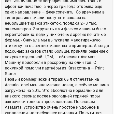
лет. Изначально типография занималась только
офсетной печатью, а через три года открыла ещё
одно направление — флексопечать. Со временем в
типографию начали поступать заказы на
небольшие тиражи этикеток, порядка 2–3 тыс.
экземпляров. Загружать ими флексомашины было
нерентабельно, ведь у них очень дорогие печатные
формы. «Сначала мы выпускали малотиражную
этикетку на офсетных машинах и принтерах. А когда
подобных заказов стало больше, приняли решение о
покупке отдельной ЦПМ, — объясняет Азамат. —
Машину приобрели в рассрочку на один год. С
покупкой помогли партнёры из Казахстана — Print
Store».
Первый коммерческий тираж был отпечатан на
AccurioLabel меньше месяца назад, а сейчас машина
загружена на 20%. Это абсолютно нормально для
низкого сезона: после новогодней горячей поры
заказчики только «просыпаются». По словам
Азамата, устройство очень простое и удобное в
управлении, не требующее приладки. По сути, вся