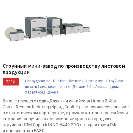
Струйный мини-завод по производству листовой
продукции
|
|
|
|
Оборудование
Publish
Детали
Эксклюзив
Струйная
ТЕГИ
|
|
печать
листовая печать
Детали 2.0 с Александром
|
|
Харатяном
Джест
В июле текущего года «Джест» и китайская Hunan Zhijian
Copier Remanufacturing (бренд Copitek) заключили соглашение
о стратегическом партнёрстве, в рамках которого российская
компания получила эксклюзивные права на продажу
струйной ЦПМ Copitek INNO H440 PRO на территории РФ
и прочих стран ЕАЭС.