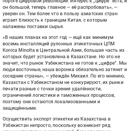
пороге цифровой революции. Интерес к „цифре“ есть, и
он большой, теперь главное — её распробовать», —
уверен он. Тем более что в пользу азиатских стран
играет близость к границам Китая, с которым
налажены поставки сырья.
«В наших планах на этот год — ещё как минимум
восемь инсталляций рулонных этикеточных ЦПМ
Konica Minolta в Центральной Азии, большая часть из
которых будет установлена в Казахстане. Но это не
значит, что рынок Узбекистана не готов к „цифре“. Мы
люди восточные, наша воронка обязательно затянет и
соседние страны», — убеждён Михаил. По его мнению,
Казахстан с Узбекистаном не конкурируют, их рынки
печати разные с точки зрения удалённости,
ограничений логистики и таможенных процессов,
поэтому они остаются локализованными и
защищёнными.
Осуществить экспорт этикетки из Казахстана в
Узбекистан непросто, поскольку возникает ряд