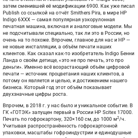
затем сменившей её модификации 6900. Как уже писал
Publish со ссылкой на отчёт Smithers Pira, в мире HP
Indigo 6XXX — самая популярная узкорулонная
печатная машина, включая и аналоговые модели. Мы
не подсчитывали специально, так ли это в России, но
очень на то похоже. Впрочем, главное для нас и HP —
не новые инсталляции, а объём печати наших
клиентов. Как сказал как-то изобретатель Indigo Бенни
Ланда о своём детище, «это не про печать, это про
деньги». Именно всё возрастающий объём цифровой
печати — источник процветания наших клиентов, а
потому он является и целью, и достижением нашего
бизнеса. Который год этот объём показывает
двухзначные цифры роста.
Впрочем, в 2018 г. у нас было и уникальное событие. В
ГК «ГОТЭК» запущен первый в России HP Scitex 17000.
2
Печать по гофрокартону, 320×160 см, до 1000 м
/ч.
Учитывая распространённость гофрокартонной
упаковки, масштабы гофроиндустрии и единодушные