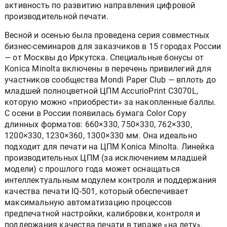
активность по развитию направления цифровой
производительной печати.
Весной и осенью была проведена серия совместных
бизнес-семинаров для заказчиков в 15 городах России
— от Москвы до Иркутска. Специальные бонусы от
Konica Minolta включены в перечень привилегий для
участников сообщества Mondi Paper Club — вплоть до
младшей полноцветной ЦПМ AccurioPrint C3070L,
которую можно «приобрести» за накопленные баллы.
С осени в России появилась бумага Color Copy
длинных форматов: 660×330, 750×330, 762×330,
1200×330, 1230×360, 1300×330 мм. Она идеально
подходит для печати на ЦПМ Konica Minolta. Линейка
производительных ЦПМ (за исключением младшей
модели) с прошлого года может оснащаться
интеллектуальным модулем контроля и поддержания
качества печати IQ-501, который обеспечивает
максимальную автоматизацию процессов
предпечатной настройки, калибровки, контроля и
поддержания качества печати в тираже «на лету».