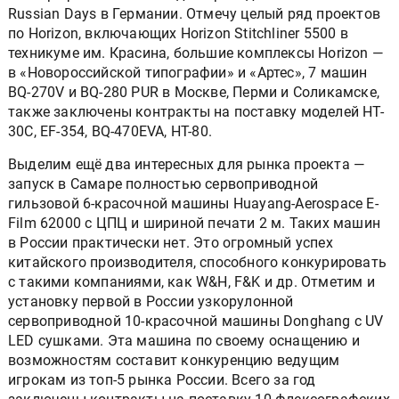
Russian Days в Германии. Отмечу целый ряд проектов
по Horizon, включающих Horizon Stitchliner 5500 в
техникуме им. Красина, большие комплексы Horizon —
в «Новороссийской типографии» и «Артес», 7 машин
BQ-270V и BQ-280 PUR в Москве, Перми и Соликамске,
также заключены контракты на поставку моделей HT-
30С, EF-354, BQ-470EVA, HT-80.
Выделим ещё два интересных для рынка проекта —
запуск в Самаре полностью сервоприводной
гильзовой 6-красочной машины Huayang-Aerospace E-
Film 62000 с ЦПЦ и шириной печати 2 м. Таких машин
в России практически нет. Это огромный успех
китайского производителя, способного конкурировать
с такими компаниями, как W&H, F&K и др. Отметим и
установку первой в Pоссии узкорулонной
сервоприводной 10-красочной машины Donghang с UV
LED сушками. Эта машина по своему оснащению и
возможностям составит конкуренцию ведущим
игрокам из топ-5 рынка России. Всего за год