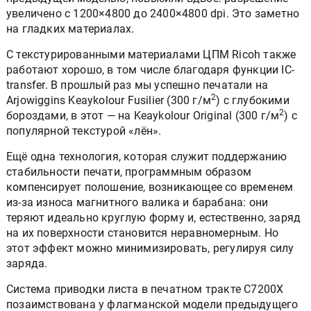
увеличено с 1200×4800 до 2400×4800 dpi. Это заметно
на гладких материалах.
С текстурированными материалами ЦПМ Ricoh также
работают хорошо, в том числе благодаря функции IC-
transfer. В прошлый раз мы успешно печатали на
2
Arjowiggins Keaykolour Fusilier (300 г/м
) c глубокими
2
бороздами, в этот — на Keaykolour Original (300 г/м
) c
популярной текстурой «лён».
Ещё одна технология, которая служит поддержанию
стабильности печати, программным образом
компенсирует полошение, возникающее со временем
из-за износа магнитного валика и барабана: они
теряют идеально круглую форму и, естественно, заряд
на их поверхности становится неравномерным. Но
этот эффект можно минимизировать, регулируя силу
заряда.
Система приводки листа в печатном тракте C7200X
позаимствована у флагманской модели предыдущего