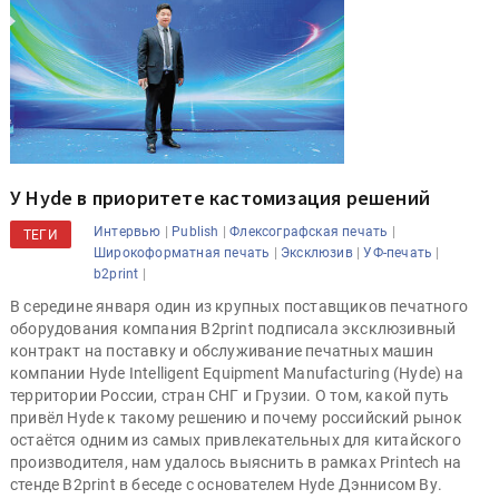
У Hyde в приоритете кастомизация решений
|
|
|
Интервью
Publish
Флексографская печать
ТЕГИ
|
|
|
Широкоформатная печать
Эксклюзив
УФ-печать
|
b2print
В середине января один из крупных поставщиков печатного
оборудования компания B2print подписала эксклюзивный
контракт на поставку и обслуживание печатных машин
компании Hyde Intelligent Equipment Manufacturing (Hyde) на
территории России, стран СНГ и Грузии. О том, какой путь
привёл Hyde к такому решению и почему российский рынок
остаётся одним из самых привлекательных для китайского
производителя, нам удалось выяснить в рамках Printech на
стенде B2print в беседе с основателем Hyde Дэннисом Ву.