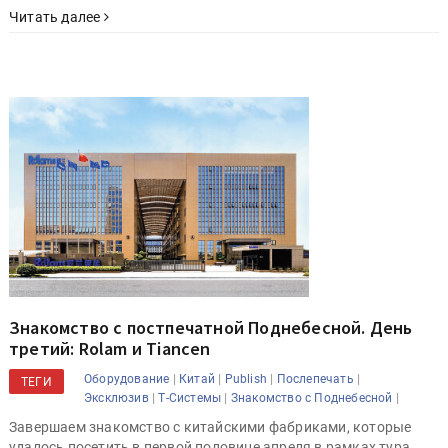
Читать далее
Знакомство с постпечатной Поднебесной. День
третий: Rolam и Tiancen
|
|
|
|
Оборудование
Китай
Publish
Послепечать
ТЕГИ
|
|
|
Эксклюзив
Т-Системы
Знакомство с Поднебесной
Завершаем знакомство с китайскими фабриками, которые
удалось посетить в первой половине апреля в рамках тура