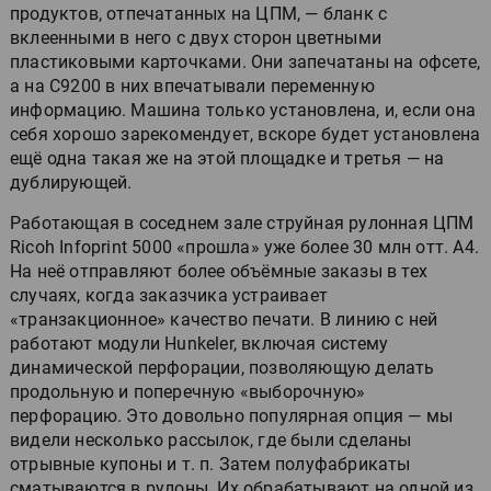
продуктов, отпечатанных на ЦПМ, — бланк с
вклеенными в него с двух сторон цветными
пластиковыми карточками. Они запечатаны на офсете,
а на C9200 в них впечатывали переменную
информацию. Машина только установлена, и, если она
себя хорошо зарекомендует, вскоре будет установлена
ещё одна такая же на этой площадке и третья — на
дублирующей.
Работающая в соседнем зале струйная рулонная ЦПМ
Ricoh Infoprint 5000 «прошла» уже более 30 млн отт. А4.
На неё отправляют более объёмные заказы в тех
случаях, когда заказчика устраивает
«транзакционное» качество печати. В линию с ней
работают модули Hunkeler, включая систему
динамической перфорации, позволяющую делать
продольную и поперечную «выборочную»
перфорацию. Это довольно популярная опция — мы
видели несколько рассылок, где были сделаны
отрывные купоны и т. п. Затем полуфабрикаты
сматываются в рулоны. Их обрабатывают на одной из