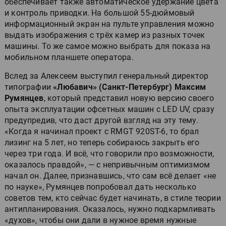
обеспечивает также автоматическое удержание цвета
и контроль приводки. На большой 55-дюймовый
информационный экран на пульте управления можно
выдать изображения с трёх камер из разных точек
машины. То же самое можно выбрать для показа на
мобильном планшете оператора.
Вслед за Алексеем выступил генеральный директор
типографии
«Любавич» (Санкт-Петербург) Максим
Румянцев
, который представил новую версию своего
опыта эксплуатации офсетных машин с LED UV, сразу
предупредив, что даст другой взгляд на эту тему.
«Когда я начинал проект с RMGT 920ST-6, то брал
лизинг на 5 лет, но теперь собираюсь закрыть его
через три года. И всё, что говорили про возможности,
оказалось правдой», — с непривычным оптимизмом
начал он. Далее, признавшись, что сам всё делает «не
по науке», Румянцев попробовал дать несколько
советов тем, кто сейчас будет начинать, в стиле теории
антипланирования. Оказалось, нужно подкармливать
«духов», чтобы они дали в нужное время нужные