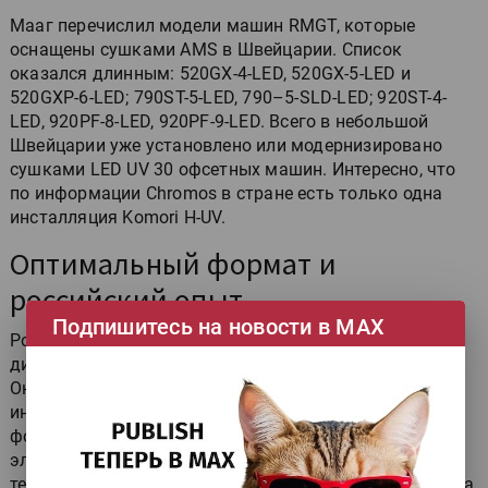
Мааг перечислил модели машин RMGT, которые
оснащены сушками AMS в Швейцарии. Список
оказался длинным: 520GX-4-LED, 520GX-5-LED и
520GXP-6-LED; 790ST-5-LED, 790–5-SLD-LED; 920ST-4-
LED, 920PF-8-LED, 920PF-9-LED. Всего в небольшой
Швейцарии уже установлено или модернизировано
сушками LED UV 30 офсетных машин. Интересно, что
по информации Chromos в стране есть только одна
инсталляция Komori H-UV.
Оптимальный формат и
российский опыт
Подпишитесь на новости в МАХ
Российскую часть конференции открыл технический
директор
«Терра Системы» Алексей Искоростинский
.
Он рассказал о серии машин RMGT 9 и последних
инновациях в ней. Главное преимущество этого
формата — экономия на формных материалах и
электричестве при печати стандартных 8-полосных
тетрадей. При сравнении с обычной машиной формата