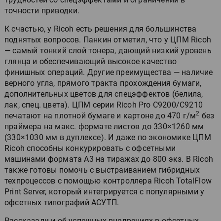
точности приводки.
К счастью, у Ricoh есть решения для большинства
поднятых вопросов. Панкин отметил, что у ЦПМ Ricoh
— самый тонкий слой тонера, дающий низкий уровень
глянца и обеспечивающий высокое качество
финишных операций. Другие преимущества — наличие
верного угла, прямого тракта прохождения бумаги,
дополнительных цветов для спецэффектов (белила,
лак, спец. цвета). ЦПМ серии Ricoh Pro C9200/C9210
2
печатают на плотной бумаге и картоне до 470 г/м
без
праймера на макс. формате листов до 330×1260 мм
(330×1030 мм в дуплексе). И даже по экономике ЦПМ
Ricoh способны конкурировать с офсетными
машинами формата А3 на тиражах до 800 экз. В Ricoh
также готовы помочь с выстраиванием гибридных
техпроцессов с помощью контроллера Ricoh TotalFlow
Print Server, который интегрируется с популярными у
офсетных типографий АСУТП.
Рассказали и об успешных внедрениях в офсетных