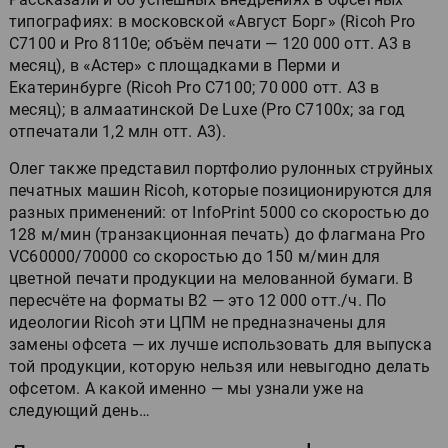
типографиях: в московской «Август Борг» (Ricoh Pro
C7100 и Pro 8110e; объём печати — 120 000 отт. А3 в
месяц), в «Астер» с площадками в Перми и
Екатеринбурге (Ricoh Pro C7100; 70 000 отт. А3 в
месяц); в алмаатинской De Luxe (Pro C7100x; за год
отпечатали 1,2 млн отт. А3).
Олег также представил портфолио рулонных струйных
печатных машин Ricoh, которые позиционируются для
разных применений: от InfoPrint 5000 со скоростью до
128 м/мин (транзакционная печать) до флагмана Pro
VC60000/70000 со скоростью до 150 м/мин для
цветной печати продукции на мелованной бумаги. В
пересчёте на форматы B2 — это 12 000 отт./ч. По
идеологии Ricoh эти ЦПМ не предназначены для
замены офсета — их лучше использовать для выпуска
той продукции, которую нельзя или невыгодно делать
офсетом. А какой именно — мы узнали уже на
следующий день…