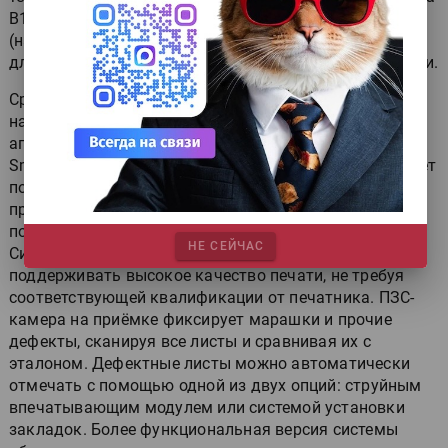
B1 серия RMGT 9 занимает на 34% меньше места
(например, перфектор 4+4 занимает всего 12 м в
длину), налицо также существенная экономия энергии.
Среди последний улучшений, почерпнутых из
наработок Mitsubishi, — улучшение красочного
аппарата. Автоматическая система смены пластин
Smart FPC за счёт параллелизации процесса позволяет
поменять весь комплект всего за 108 с. Новая
программная опция, показанная на IGAS 2018,
позволяет экономить ещё 11% времени на приладке.
НЕ СЕЙЧАС
Система контроля в линию RMGT PQS-D (I) позволяет
поддерживать высокое качество печати, не требуя
соответствующей квалификации от печатника. ПЗС-
камера на приёмке фиксирует марашки и прочие
дефекты, сканируя все листы и сравнивая их с
эталоном. Дефектные листы можно автоматически
отмечать с помощью одной из двух опций: струйным
впечатывающим модулем или системой установки
закладок. Более функциональная версия системы