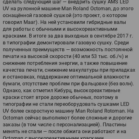
сделать следующий шаг — внедрить сушку AMS LED
UV на рулонной машине Man Roland Octoman, до этого
оснащённой газовой сушкой (это проект, о котором
говорил Мааг). На ней установили гибридные валы
для работы с обычными и высокореактивными
красками. В итоге за два выходных в сентябре 2017 г.
в типографии демонтировали газовую сушку. Среди
полученных преимуществ — возможность постоянной
печати на высокой скорости (40 или 53 тыс. об./ч) и
снижение потребления энергии, а также повышение
качества печати, снижение макулатуры при приладках
и остановках, поддержание оптимальной влажности
бумаги, отсутствие проблем при фальцовке (без волн).
Однако, как отметил Кибурц, высокореактивные
краски стоят втрое дороже обычных, поэтому в
типографии не стали переоборудовать сушками LED
UV более скоростную машину Man Roland Rotoman. На
Octoman сейчас выполняют более сложные и дорогие
заказы (в том числе с персонализацией). Пластины
менять не стали — после обжига они работают и на
Octoman с высокореактивными красками.