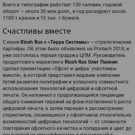
Всего в типографии работает 130 человек, годовой
оборот — около 30 млн долл., в год расходуют около
1100 т краски и 15 тыс. т бумаги.
Счастливы вместе
С июня
Ricoh Rus
и
«Терра Системы»
— стратегические
партнёры. Об этом было объявлено на Printech 2018, и
уже состоялась первая продажа ЦПМ. Руководитель
продуктового маркетинга
Ricoh Rus Олег Панкин
сделал презентацию «Офсет и цифра: счастливы
вместе», в которой представил видение компании
путей развития полиграфии и успешного совместного
использования технологий цифровой и офсетной
печати. Он напомнил о продолжающейся тенденции
общего снижения тиражей на фоне постепенного роста
цифровой печати, а затем перешёл к рассмотрению
стереотипов, сложившихся у офсетчиков относительно
возможностей цифровых технологий — от сложности
повторения офсетного качества и попадания в цвет до
трудностей со спецэффектами и ограничений в