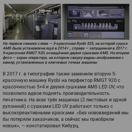
На первом снимке слева — 5-красочная Ryobi 525, на которой сушка
AMS была установлена ещё в 2014 г., справа — запущенная в 2017 г.
9-красочная RMGT 920, оснащённая двумя сушками AMS. На втором
фото — экран оператора, на котором сверху видны изображения с
камер, установленных в ключевых точках машины
В 2017 г. в типографии также заменили вторую 5-
красочную машину Ryobi на перфектор RMGT 920 с
красочностью 5+4 и двумя сушками AMS LED UV, что
позволило вдвое поднять производительность
печатника. На всех трёх машинах (2 листовых и одной
рулонной) с сушками LED UV работают только с
высокореактивными красками. «Без нововведений мы
бы потеряли заказчиков, а сейчас мы приобрели
новых», — констатировал Кибурц.