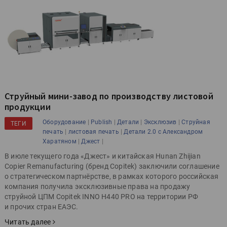
Струйный мини-завод по производству листовой
продукции
|
|
|
|
Оборудование
Publish
Детали
Эксклюзив
Струйная
ТЕГИ
|
|
печать
листовая печать
Детали 2.0 с Александром
|
|
Харатяном
Джест
В июле текущего года «Джест» и китайская Hunan Zhijian
Copier Remanufacturing (бренд Copitek) заключили соглашение
о стратегическом партнёрстве, в рамках которого российская
компания получила эксклюзивные права на продажу
струйной ЦПМ Copitek INNO H440 PRO на территории РФ
и прочих стран ЕАЭС.
Читать далее