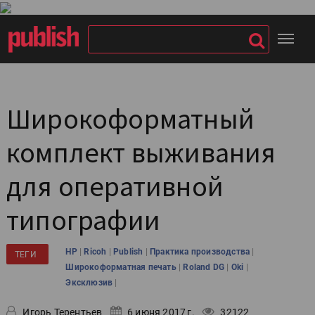
Широкоформатный
комплект выживания
для оперативной
типографии
|
|
|
|
HP
Ricoh
Publish
Практика производства
ТЕГИ
|
|
|
Широкоформатная печать
Roland DG
Oki
|
Эксклюзив
Игорь Терентьев
6 июня 2017 г.
32122