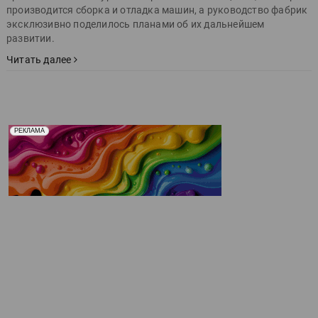
производится сборка и отладка машин, а руководство фабрик
эксклюзивно поделилось планами об их дальнейшем
развитии.
Читать далее
Реклама. Рекламодатель ООО "Передовые Системы
РЕКЛАМА
Печати" erid: 2SDnjd2d4Qz