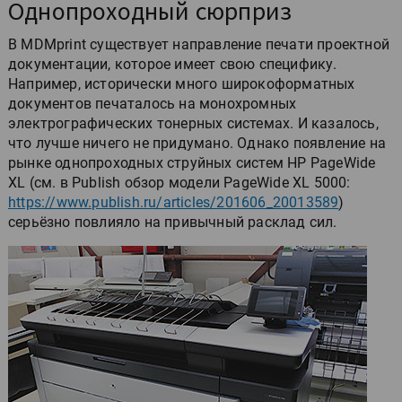
Однопроходный сюрприз
В MDMprint существует направление печати проектной
документации, которое имеет свою специфику.
Например, исторически много широкоформатных
документов печаталось на монохромных
электрографических тонерных системах. И казалось,
что лучше ничего не придумано. Однако появление на
рынке однопроходных струйных систем HP PageWide
XL (см. в Publish обзор модели PageWide XL 5000:
https://www.publish.ru/articles/201606_20013589
)
серьёзно повлияло на привычный расклад сил.