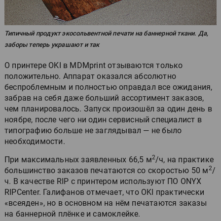
Типичный продукт экосольвентной печати на баннерной ткани. Да,
заборы теперь украшают и так
О принтере OKI в MDMprint отзываются только
положительно. Аппарат оказался абсолютно
беспроблемным и полностью оправдал все ожидания,
забрав на себя даже больший ассортимент заказов,
чем планировалось. Запуск произошёл за один день в
ноябре, после чего ни один сервисный специалист в
типографию больше не заглядывал — не было
необходимости.
2
При максимальных заявленных 66,5 м
/ч, на практике
2
большинство заказов печатаются со скоростью 50 м
/
ч. В качестве RIP с принтером используют ПО ONYX
RIPCenter. Галифанов отмечает, что OKI практически
«всеяден», но в основном на нём печатаются заказы
на баннерной плёнке и самоклейке.