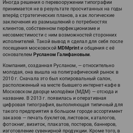
Иногда решения о перевооружении типографии
принимается не в результате просчитанных на годы
вперёд стратегических планов, а как логические
заключения из размышлений о потребностях
клиентов, собственном перфекционизме и
несовместимости с ним возможностей сторонних
исполнителей. Такой вывод я сделал для себя после
посещения московской
MDMprint
и общения с её
основателем
Русланом Галифановым
.
Компания, созданная Русланом, — относительно
молодая, она вышла на полиграфический рынок в
2010 г. Сначала это был копировальный салон,
расположенный на месте бывшего интернет-кафе в
Московском дворце молодёжи (МДМ) — отсюда и
название. В 2013 г. появилась и оперативная
цифровая типография, выполняющая типичный для
такого предприятия в большом городе ассортимент
заказов — печать буклетов, листовок, каталогов,
фотокниг, визиток, плакатов, постеров, баннеров,
изготовление сувенирной продукции. Кроме того, в