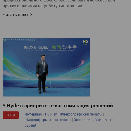
профессионального фольклора, если бы он не оказывал
прямого влияния на работу типографии.
Читать далее
У Hyde в приоритете кастомизация решений
|
|
|
Интервью
Publish
Флексографская печать
ТЕГИ
|
|
|
Широкоформатная печать
Эксклюзив
УФ-печать
|
b2print