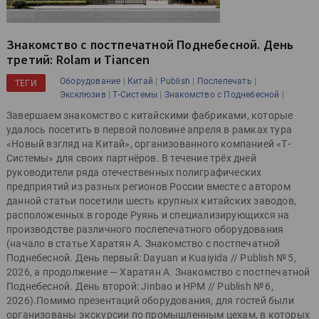
Знакомство с постпечатной Поднебесной. День
третий: Rolam и Tiancen
|
|
|
|
Оборудование
Китай
Publish
Послепечать
ТЕГИ
|
|
|
Эксклюзив
Т-Системы
Знакомство с Поднебесной
Завершаем знакомство с китайскими фабриками, которые
удалось посетить в первой половине апреля в рамках тура
«Новый взгляд на Китай», организованного компанией «Т-
Системы» для своих партнёров. В течение трёх дней
руководители ряда отечественных полиграфических
предприятий из разных регионов России вместе с автором
данной статьи посетили шесть крупных китайских заводов,
расположенных в городе Руянь и специализирующихся на
производстве различного послепечатного оборудования
(начало в статье Харатян А. Знакомство с постпечатной
Поднебесной. День первый: Dayuan и Kuaiyida // Publish № 5,
2026, а продолжение — Харатян А. Знакомство с постпечатной
Поднебесной. День второй: Jinbao и HPM // Publish № 6,
2026).Помимо презентаций оборудования, для гостей были
организованы экскурсии по промышленным цехам, в которых