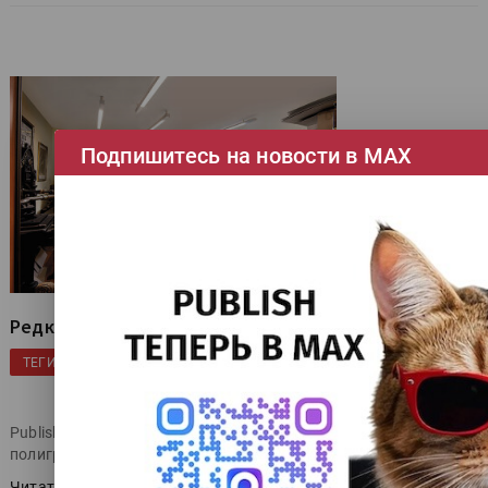
Подпишитесь на новости в МАХ
Редкая книга как воплощение мечты
|
|
|
|
История
Publish
Книжная печать
Эксклюзив
ТЕГИ
|
книгоиздание
Взгляд на полиграфию с Ириной
|
Паялиной
Publish продолжает серию публикаций о музеях, связанных с
полиграфией.
Читать далее