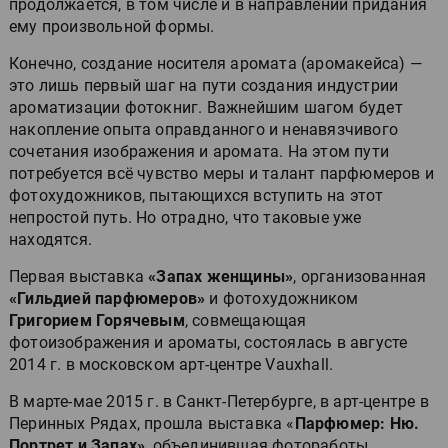
продолжается, в том числе и в направлении придания
ему произвольной формы.
Конечно, создание носителя аромата (аромакейса) —
это лишь первый шаг на пути создания индустрии
ароматизации фотокниг. Важнейшим шагом будет
накопление опыта оправданного и ненавязчивого
сочетания изображения и аромата. На этом пути
потребуется всё чувство меры и талант парфюмеров и
фотохудожников, пытающихся вступить на этот
непростой путь. Но отрадно, что таковые уже
находятся.
Первая выставка
«Запах женщины»
, организованная
«Гильдией парфюмеров»
и фотохудожником
Григорием Горячевым
, совмещающая
фотоизображения и ароматы, состоялась в августе
2014 г. в московском арт-центре Vauxhall.
В марте-мае 2015 г. в Санкт-Петербурге, в арт-центре в
Перинных Рядах, прошла выставка «
Парфюмер: Ню.
Портрет и Запах»
, объединившая фотоработы,