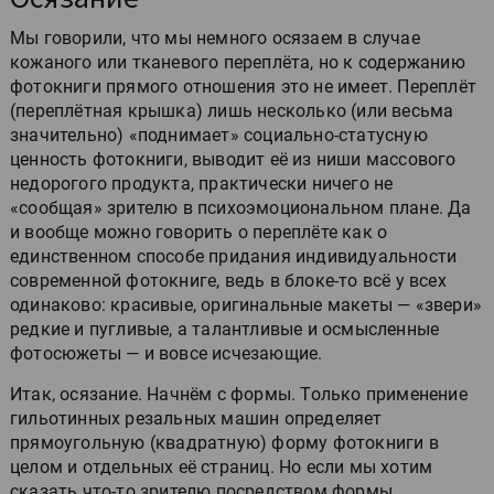
Мы говорили, что мы немного осязаем в случае
кожаного или тканевого переплёта, но к содержанию
фотокниги прямого отношения это не имеет. Переплёт
(переплётная крышка) лишь несколько (или весьма
значительно) «поднимает» социально-статусную
ценность фотокниги, выводит её из ниши массового
недорогого продукта, практически ничего не
«сообщая» зрителю в психоэмоциональном плане. Да
и вообще можно говорить о переплёте как о
единственном способе придания индивидуальности
современной фотокниге, ведь в блоке-то всё у всех
одинаково: красивые, оригинальные макеты — «звери»
редкие и пугливые, а талантливые и осмысленные
фотосюжеты — и вовсе исчезающие.
Итак, осязание. Начнём с формы. Только применение
гильотинных резальных машин определяет
прямоугольную (квадратную) форму фотокниги в
целом и отдельных её страниц. Но если мы хотим
сказать что-то зрителю посредством формы