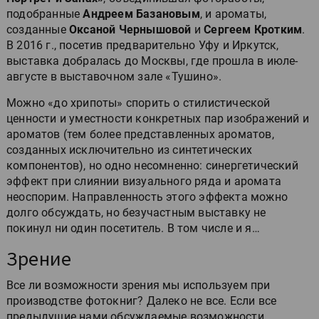
подобранные
Андреем Базановым
, и ароматы,
созданные
Оксаной Чернышовой
и
Сергеем Кротким
.
В 2016 г., посетив предварительно Уфу и Иркутск,
выставка добралась до Москвы, где прошла в июле-
августе в выставочном зале «Тушино».
Можно «до хрипоты» спорить о стилистической
ценности и уместности конкретных пар изображений и
ароматов (тем более представленных ароматов,
созданных исключительно из синтетических
компонентов), но одно несомненно: синергетический
эффект при слиянии визуального ряда и аромата
неоспорим. Направленность этого эффекта можно
долго обсуждать, но безучастным выставку не
покинул ни один посетитель. В том числе и я…
Зрение
Все ли возможности зрения мы используем при
производстве фотокниг? Далеко не все. Если все
предыдущие нами обсуждаемые возможности