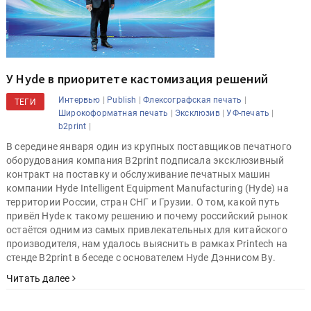
У Hyde в приоритете кастомизация решений
|
|
|
Интервью
Publish
Флексографская печать
ТЕГИ
|
|
|
Широкоформатная печать
Эксклюзив
УФ-печать
|
b2print
В середине января один из крупных поставщиков печатного
оборудования компания B2print подписала эксклюзивный
контракт на поставку и обслуживание печатных машин
компании Hyde Intelligent Equipment Manufacturing (Hyde) на
территории России, стран СНГ и Грузии. О том, какой путь
привёл Hyde к такому решению и почему российский рынок
остаётся одним из самых привлекательных для китайского
производителя, нам удалось выяснить в рамках Printech на
стенде B2print в беседе с основателем Hyde Дэннисом Ву.
Читать далее