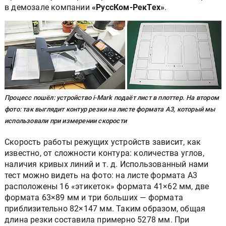
в демозале компании
«РуссКом-РекТех»
.
Процесс пошёл: устройство i-Mark подаёт лист в плоттер. На втором
фото: так выглядит контур резки на листе формата А3, который мы
использовали при измерении скорости
Скорость работы режущих устройств зависит, как
известно, от сложности контура: количества углов,
наличия кривых линий и т. д. Использованный нами
тест можно видеть на фото: на листе формата А3
расположены 16 «этикеток» формата 41×62 мм, две
формата 63×89 мм и три больших — формата
приблизительно 82×147 мм. Таким образом, общая
длина резки составила примерно 5278 мм. При