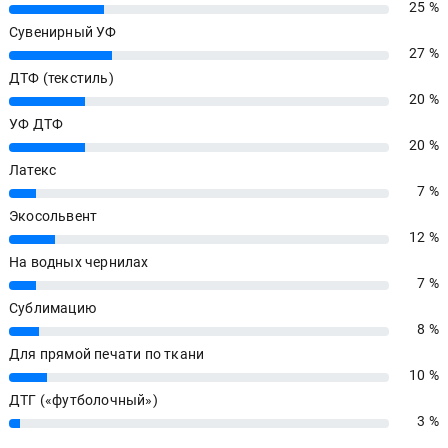
25 %
25%
Сувенирный УФ
27 %
27%
ДТФ (текстиль)
20 %
20%
УФ ДТФ
20 %
20%
Латекс
7 %
7%
Экосольвент
12 %
12%
На водных чернилах
7 %
7%
Сублимацию
8 %
8%
Для прямой печати по ткани
10 %
10%
ДТГ («футболочный»)
3 %
3%