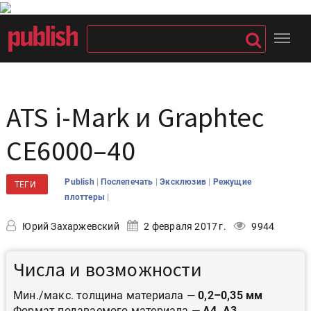
ATS i-Mark и Graphtec
CE6000–40
|
|
|
Publish
Послепечать
Эксклюзив
Режущие
ТЕГИ
|
плоттеры
Юрий Захаржевский
2 февраля 2017 г.
9944
Числа и возможности
Мин./макс. толщина материала —
0,2–0,35 мм
Формат подаваемого материала —
А4, А3