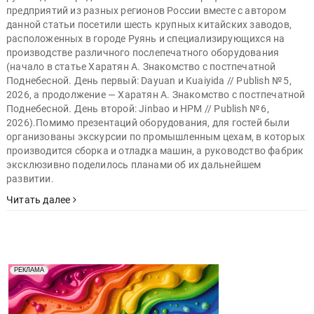
предприятий из разных регионов России вместе с автором
данной статьи посетили шесть крупных китайских заводов,
расположенных в городе Руянь и специализирующихся на
производстве различного послепечатного оборудования
(начало в статье Харатян А. Знакомство с постпечатной
Поднебесной. День первый: Dayuan и Kuaiyida // Publish № 5,
2026, а продолжение — Харатян А. Знакомство с постпечатной
Поднебесной. День второй: Jinbao и HPM // Publish № 6,
2026).Помимо презентаций оборудования, для гостей были
организованы экскурсии по промышленным цехам, в которых
производится сборка и отладка машин, а руководство фабрик
эксклюзивно поделилось планами об их дальнейшем
развитии.
Читать далее
Реклама. Рекламодатель ООО "Передовые Системы
РЕКЛАМА
Печати" erid: 2SDnjd2d4Qz