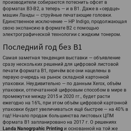
производители собираются потеснить офсет в
форматах B3-B2, а теперь — и в B1. Даже в «сердце»
машин Ланды — струйные печатающие головки.
Единственное исключение — HP Indigo, продолжающая
свою экспансию в формате B2 с помощью
электрографической технологии с жидким тонером.
Последний год без B1
Самая заметная тенденция выставки — объявление
сразу нескольких решений для цифровой листовой
печати формата B1, причём все они нацелены в
первую очередь на рынок складной картонной
упаковки. Неудивительно — по данным Xerox, объём
упаковки, отпечатанной цифровым способом в мире в
промежутке между 2015 и 2020 гг., будет расти
ежегодно на 16%, при этом объём цифровой картонной
упаковки будет увеличиваться ещё быстрее — на 40% в
год! Начало продаж большинства листовых ЦПМ
формата B1 запланировано на 2017 г. О решениях
Landa Nanogrpahic Printing
и основанной на той же