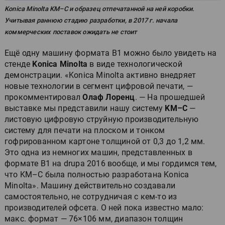
Konica Minolta KM–C и образец отпечатанной на ней коробки.
Учитывая раннюю стадию разработки, в 2017 г. начала
коммерческих поставок ожидать не стоит
Ещё одну машину формата B1 можно было увидеть на
стенде
Konica Minolta
в виде технологической
демонстрации. «Konica Minolta активно внедряет
новые технологии в сегмент цифровой печати, —
прокомментировал
Олаф Лоренц
. — На прошедшей
выставке мы представили нашу систему
KM–C
—
листовую цифровую струйную производительную
систему для печати на плоском и тонком
гофрированном картоне толщиной от 0,3 до 1,2 мм.
Это одна из немногих машин, представленных в
формате B1 на drupa 2016 вообще, и мы гордимся тем,
что KM–C была полностью разработана Konica
Minolta». Машину действительно создавали
самостоятельно, не сотрудничая с кем-то из
производителей офсета. О ней пока известно мало:
макс. формат — 76×106 мм, диапазон толщин