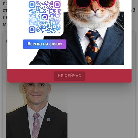
полипропилен и полиэтилентерефталат. Для машины
стали доступны и новые инструменты для защищённой
печати — микротекст (до 0,5 пункта) и
микроштрихкоды.
Обратно совместимые
инновации
НЕ СЕЙЧАС