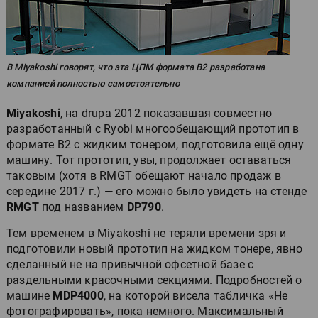
В Miyakoshi говорят, что эта ЦПМ формата B2 разработана
компанией полностью самостоятельно
Miyakoshi
, на drupa 2012 показавшая совместно
разработанный с Ryobi многообещающий прототип в
формате B2 с жидким тонером, подготовила ещё одну
машину. Тот прототип, увы, продолжает оставаться
таковым (хотя в RMGT обещают начало продаж в
середине 2017 г.) — его можно было увидеть на стенде
RMGT
под названием
DP790
.
Тем временем в Miyakoshi не теряли времени зря и
подготовили новый прототип на жидком тонере, явно
сделанный не на привычной офсетной базе с
раздельными красочными секциями. Подробностей о
машине
MDP4000
, на которой висела табличка «Не
фотографировать», пока немного. Максимальный