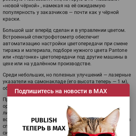
«новой чёрной» , намекая на её ожидаемую
популярность у заказчиков — почти как у чёрной
краски.
Большой шаг вперёд сделан и в управлении цветом.
Встроенный спектрофотометр обеспечит
автоматизацию настройки цветопередачи при смене
тиража и материала, подборе нужного цвета Pantone
или «подгонке» цветопередачи под другие машины в
цехе или на удалённом производстве.
Среди небольших, но полезных улучшений — лазерные
указатели на самонакладе (его высота теперь — 1 м),
облегчающие загрузку материалов.
Подпишитесь на новости в МАХ
Представлен и комплект модернизации для
ориентированной на печать картонной упаковки
листовой
HP Indigo 30000
. За счёт наличия
встроенного модуля обработки коронным разрядом в
список запечатываемых материалов войдут
синтетические, металлизированный картон, ПВХ,