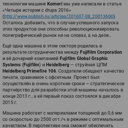
технологии машине
Komori
мы уже написали в статье
«Четыре истории с drupa 2016»
(
http://www.publish.ru/articles/201607-08_20013600
).
Осталось добавить, что в случае успешного запуска
этих продуктов они способны революционизировать
полиграфический рынок не на словах, а на деле…
Ещё одна машина в этом секторе родилась в
результате сотрудничества между
Fujifilm Corporation
и её дочерней компанией
Fujifilm Global Graphic
Systems
(
Fujifilm
) и
Heidelberg
— струйная ЦПМ
Heidelberg Primefire 106
. Создатели обещают качество
печати, сравнимое с офсетным. Проект был
осуществлён в очень короткие сроки — стратегическое
партнёрство для разработки этой машины началось в
конце 2013 г., а её первый показ состоялся в декабре
2015 г.
Машина работает с материалами толщиной до 0,6 мм
со скоростью до 2500 отт./ч в режиме с оптимальным
качеством. В перспективе она сможет обеспечить