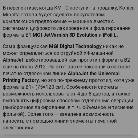
В перспективе, когда KM–C поступит в продажу, Konica
Minolta готова будет сделать покупателям
комплексное предложение — машина вместе с
системами цифрового лакирования и фольгирования
формата B1
MGI JetVarnish 3D Evolution
и
iFoil L
.
Сама французская
MGI Digital Technology
никак не
может определиться со струйной УФ-машиной
AlphaJet
, дебютировавшей как прототип формата B2
ещё на drupa 2012. На этот раз её показали в составе
печатно-отделочной линии
AlphaJet the Universal
Printing Factory
, но это по-прежнему прототип, хотя уже
формата В1+ (75×120 cм). Особенности системы —
возможность использовать от 4 до 8 цветов, а также
выполнять цифровым способом отделочные операции
(выборочное лакирование, в т. ч. объёмное, и тиснение
фольгой). Более того — заявлена возможность
наносить с помощью линии элементы печатной
электроники.