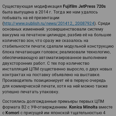
Существующая модификация
Fujifilm JetPress 720s
была выпущена в 2014 г. Тогда же нам удалось
побывать на её презентации
(
http://www.publish.ru/news/201412_ 20087924
). Среди
основных изменений: усовершенствовали систему
вакуума на печатном цилиндре, разбив её на большее
количество зон, что сразу же сказалось на
стабильности печати; сделали модульной конструкцию
блока печатающих головок; реализовали технологию,
обеспечивающую автоматизированное выполнение
двухсторонних работ. С тех пор количество
инсталляций ЦПМ существенно выросло, о двух новых
контрактах на поставку объявлено на выставке.
Производитель позиционирует её в первую очередь
для коммерческой печати, хотя на ней можно также
успешно печатать упаковку.
Состоялись долгожданные премьеры первых ЦПМ
формата B2 с УФ-отверждением.
Konica Minolta
вместе
с
Komori
с присущей им японской тщательностью 4