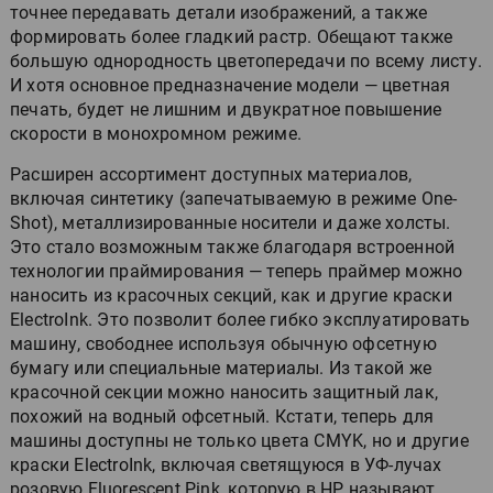
точнее передавать детали изображений, а также
формировать более гладкий растр. Обещают также
большую однородность цветопередачи по всему листу.
И хотя основное предназначение модели — цветная
печать, будет не лишним и двукратное повышение
скорости в монохромном режиме.
Расширен ассортимент доступных материалов,
включая синтетику (запечатываемую в режиме One-
Shot), металлизированные носители и даже холсты.
Это стало возможным также благодаря встроенной
технологии праймирования — теперь праймер можно
наносить из красочных секций, как и другие краски
ElectroInk. Это позволит более гибко эксплуатировать
машину, свободнее используя обычную офсетную
бумагу или специальные материалы. Из такой же
красочной секции можно наносить защитный лак,
похожий на водный офсетный. Кстати, теперь для
машины доступны не только цвета CMYK, но и другие
краски ElectroInk, включая светящуюся в УФ-лучах
розовую Fluorescent Pink, которую в HP называют