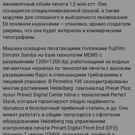
ежемесячный объём печати 1,5 млн отт. Она
оснащается специализированной сушкой, а также
модулем для сплошного и выборочного лакирования.
Её основное назначение — упаковка, однако создатели
уверены, что она будет интересна и коммерческим
типографиям.
Машина оснащена печатающими головками Fujifilm
Dimatix Samba на базе технологии MEMS с
разрешением 1200×1200 dpi, работающими на водных
пигментных чернилах по технологии печати с высоким
разрешением Rapic и отвечающими требованиям к
пищевой упаковке. В Primefire 106 сконцентрированы
многие достижения Heidelberg: самонаклад Preset Plus;
пульт Prinect Digital Center Inline с технологией Perfect
Stack, которые гарантируют общую надёжность
процесса и безупречный приёмный стапель, и др. Она
может работать в общем техпроцессе с офсетным
оборудованием Heidelberg под управлением
контроллера печати Prinect Digital Front End (DFE).
Чернила 7 цветов (CMYK, оранжевый, зелёный и