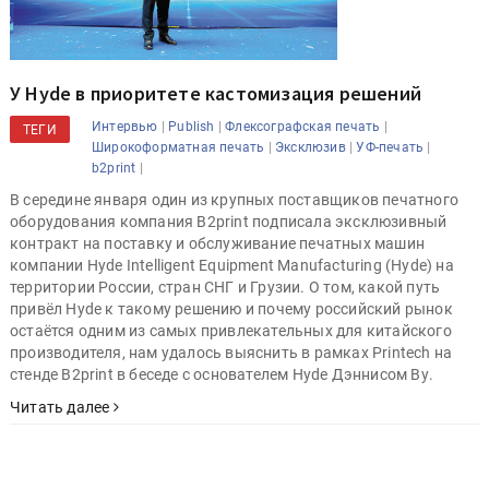
У Hyde в приоритете кастомизация решений
|
|
|
Интервью
Publish
Флексографская печать
ТЕГИ
|
|
|
Широкоформатная печать
Эксклюзив
УФ-печать
|
b2print
В середине января один из крупных поставщиков печатного
оборудования компания B2print подписала эксклюзивный
контракт на поставку и обслуживание печатных машин
компании Hyde Intelligent Equipment Manufacturing (Hyde) на
территории России, стран СНГ и Грузии. О том, какой путь
привёл Hyde к такому решению и почему российский рынок
остаётся одним из самых привлекательных для китайского
производителя, нам удалось выяснить в рамках Printech на
стенде B2print в беседе с основателем Hyde Дэннисом Ву.
Читать далее