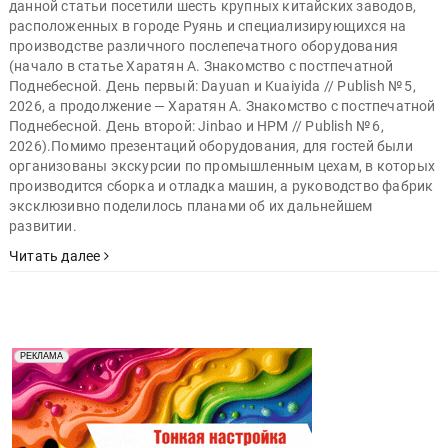
данной статьи посетили шесть крупных китайских заводов,
расположенных в городе Руянь и специализирующихся на
производстве различного послепечатного оборудования
(начало в статье Харатян А. Знакомство с постпечатной
Поднебесной. День первый: Dayuan и Kuaiyida // Publish № 5,
2026, а продолжение — Харатян А. Знакомство с постпечатной
Поднебесной. День второй: Jinbao и HPM // Publish № 6,
2026).Помимо презентаций оборудования, для гостей были
организованы экскурсии по промышленным цехам, в которых
производится сборка и отладка машин, а руководство фабрик
эксклюзивно поделилось планами об их дальнейшем
развитии.
Читать далее
Реклама. Рекламодатель ООО "Передовые Системы
РЕКЛАМА
Печати" erid: 2SDnjd2d4Qz