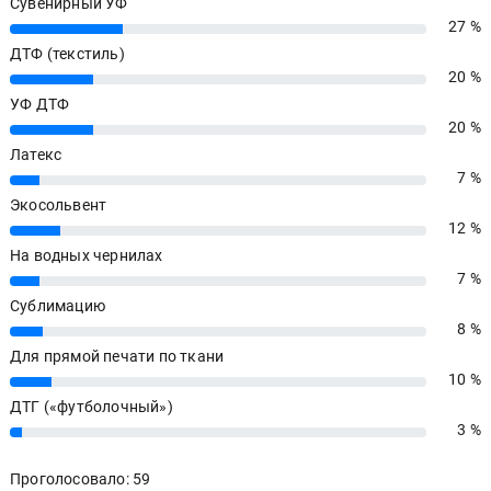
Сувенирный УФ
27 %
27%
ДТФ (текстиль)
20 %
20%
УФ ДТФ
20 %
20%
Латекс
7 %
7%
Экосольвент
12 %
12%
На водных чернилах
7 %
7%
Сублимацию
8 %
8%
Для прямой печати по ткани
10 %
10%
ДТГ («футболочный»)
3 %
3%
Проголосовало: 59