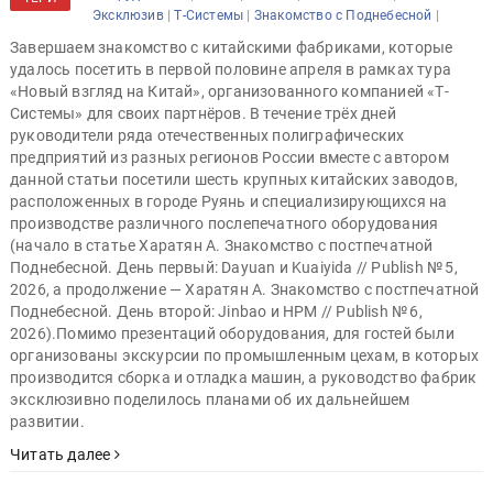
|
|
|
Эксклюзив
Т-Системы
Знакомство с Поднебесной
Завершаем знакомство с китайскими фабриками, которые
удалось посетить в первой половине апреля в рамках тура
«Новый взгляд на Китай», организованного компанией «Т-
Системы» для своих партнёров. В течение трёх дней
руководители ряда отечественных полиграфических
предприятий из разных регионов России вместе с автором
данной статьи посетили шесть крупных китайских заводов,
расположенных в городе Руянь и специализирующихся на
производстве различного послепечатного оборудования
(начало в статье Харатян А. Знакомство с постпечатной
Поднебесной. День первый: Dayuan и Kuaiyida // Publish № 5,
2026, а продолжение — Харатян А. Знакомство с постпечатной
Поднебесной. День второй: Jinbao и HPM // Publish № 6,
2026).Помимо презентаций оборудования, для гостей были
организованы экскурсии по промышленным цехам, в которых
производится сборка и отладка машин, а руководство фабрик
эксклюзивно поделилось планами об их дальнейшем
развитии.
Читать далее