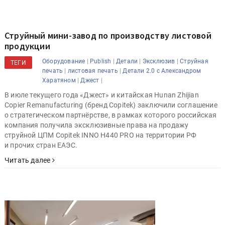
Струйный мини-завод по производству листовой
продукции
|
|
|
|
Оборудование
Publish
Детали
Эксклюзив
Струйная
ТЕГИ
|
|
печать
листовая печать
Детали 2.0 с Александром
|
|
Харатяном
Джест
В июле текущего года «Джест» и китайская Hunan Zhijian
Copier Remanufacturing (бренд Copitek) заключили соглашение
о стратегическом партнёрстве, в рамках которого российская
компания получила эксклюзивные права на продажу
струйной ЦПМ Copitek INNO H440 PRO на территории РФ
и прочих стран ЕАЭС.
Читать далее