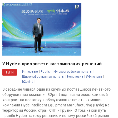
У Hyde в приоритете кастомизация решений
|
|
|
Интервью
Publish
Флексографская печать
ТЕГИ
|
|
|
Широкоформатная печать
Эксклюзив
УФ-печать
|
b2print
В середине января один из крупных поставщиков печатного
оборудования компания B2print подписала эксклюзивный
контракт на поставку и обслуживание печатных машин
компании Hyde Intelligent Equipment Manufacturing (Hyde) на
территории России, стран СНГ и Грузии. О том, какой путь
привёл Hyde к такому решению и почему российский рынок