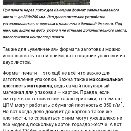
При печати через лоток для баннеров формат запечатываемого
листа — до 330×700 мм. Это дополнительное устройство
устанавливается на верхнем отсеке лотка большой ёмкости. Под
ним, как видно на фото, уютно и не отнимая дополнительного места,
расположился контроллер печати
Также для «увеличения» формата заготовки можно
использовать такой приём, как создание упаковки из
двух листов.
Формат печати — это ещё не всё, что важно для
изготовления упаковки. Важна также
максимальная
плотность материала
, ведь самый популярный
материал для упаковки — картон. Правда, если
смотреть на технические характеристики, то немало
2
ЦПМ могут работать с бумагой плотностью 350 г/м
.
Но вот когда дело доходит до картона такой же
плотности, то справиться с ним могут уже далеко не
все модели, поскольку картон гораздо жёстче. А вот
Linoprint CV без проблем печатает с двух сторон на