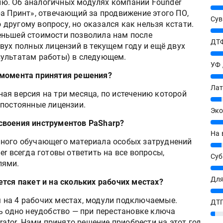
ю. Об аналогичных модулях компании Founder
25%
а Принт», отвечающий за продвижение этого ПО,
Сув
другому вопросу, но оказался как нельзя кстати.
27%
еньшей стоимости позволила нам после
ДТФ
вух полных лицензий в текущем году и ещё двух
20%
зультатам работы) в следующем.
УФ
 момента принятия решения?
20%
Лат
ая версия на три месяца, по истечению которой
7%
 постоянные лицензии.
Эко
12%
своения инструментов PaSharp?
На 
пного обучающего материала особых затруднений
7%
er всегда готовы ответить на все вопросы,
Су
лями.
8%
Для
тся пакет и на скольких рабочих местах?
10%
 на 4 рабочих местах, модули подключаемые.
ДТГ
ь одно неудобство — при перестановке ключа
3%
rator. Нами принято решение приобрести на этот год