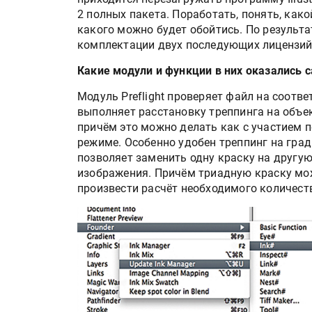
2 полных пакета. Поработать, понять, како
какого можно будет обойтись. По результа
комплектации двух последующих лицензий
Какие модули и функции в них оказались
Модуль Preflight проверяет файл на соотв
выполняет расстановку треппинга на объе
причём это можно делать как с участием 
режиме. Особенно удобен треппинг на град
позволяет заменить одну краску на другую
изображения. Причём триадную краску мож
Росстат опубликовал стат
произвести расчёт необходимого количеств
объёмах промышленного
производства в стране за 
полугодие 2026 года
Круглый стол на тему РОП
28 июля