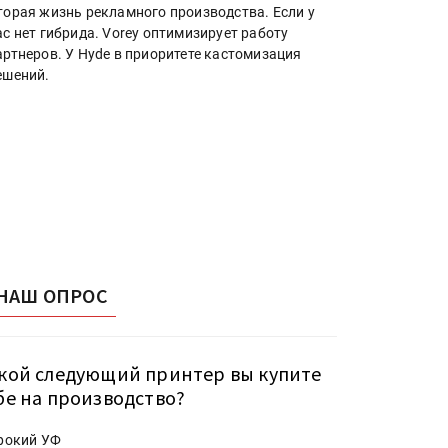
торая жизнь рекламного производства. Если у
ас нет гибрида. Vorey оптимизирует работу
артнеров. У Hyde в приоритете кастомизация
ешений.
НАШ ОПРОС
кой следующий принтер вы купите
бе на производство?
рокий УФ