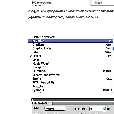
Росприроднадзор запуска
«Калькулятор утилизации»
Модуль Ink для работы с красками включает Ink Mana
удалить её полностью, задав значение NULL
IPSA 2026 приглашает за и
поставщиками и новыми
решениями для брендов