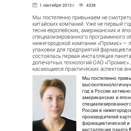
1 сентября 2015 г.
4338
Мы постепенно привыкаем не смотрет
китайских компаний. Уже не первый го
тесня европейских, американских и яп
специализированного программного обе
нижегородской компании «Промис» — л
упаковки для предприятий фармацевти
состоялась первая инсталляция пакета
допечатных технологий ОАО «Промис» Л
касающиеся практических аспектов вн
Мы постепенно привы
высокотехнологичную
год в России активно
американских и япон
специализированного
России в нижегород
производителей карт
фармацевтической и 
инсталляция пакета