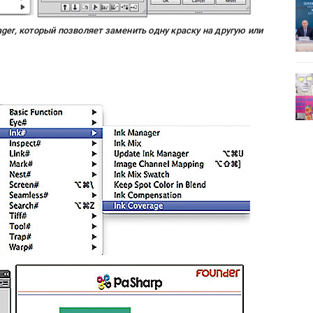
ет
Росприроднадзор запускает
«Калькулятор утилизации»
ger, который позволяет заменить одну краску на другую или
деями,
IPSA 2026 приглашает за идеями,
поставщиками и новыми
решениями для брендов