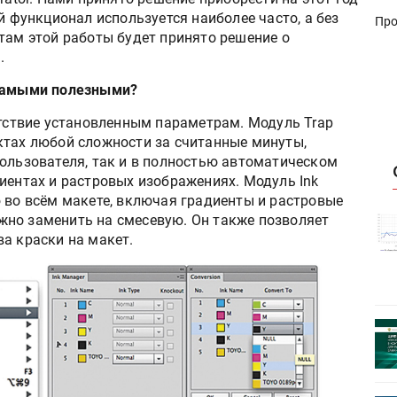
й функционал используется наиболее часто, а без
Про
там этой работы будет принято решение о
.
 самыми полезными?
етствие установленным параметрам. Модуль Trap
ктах любой сложности за считанные минуты,
пользователя, так и в полностью автоматическом
иентах и растровых изображениях. Модуль Ink
 во всём макете, включая градиенты и растровые
но заменить на смесевую. Он также позволяет
истику об
Росстат опубликовал статистику об
а краски на макет.
объёмах промышленного
первое
производства в стране за первое
полугодие 2026 года
 пройдет
Круглый стол на тему РОП пройдет
28 июля