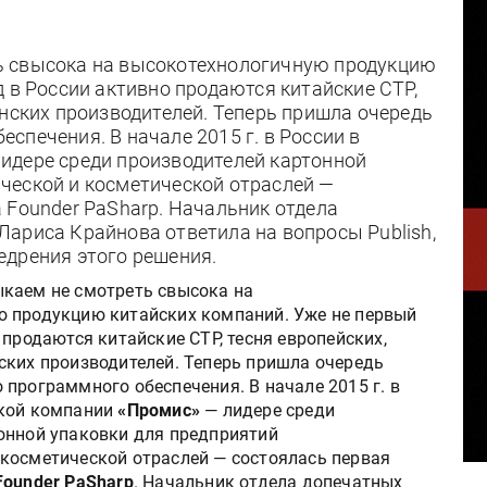
ь свысока на высокотехнологичную продукцию
д в России активно продаются китайские CTP,
онских производителей. Теперь пришла очередь
спечения. В начале 2015 г. в России в
идере среди производителей картонной
ческой и косметической отраслей —
 Founder PaSharp. Начальник отдела
ариса Крайнова ответила на вопросы Publish,
едрения этого решения.
каем не смотреть свысока на
 продукцию китайских компаний. Уже не первый
 продаются китайские CTP, тесня европейских,
ских производителей. Теперь пришла очередь
 программного обеспечения. В начале 2015 г. в
ской компании
«Промис»
— лидере среди
онной упаковки для предприятий
косметической отраслей — состоялась первая
Founder PaSharp
. Начальник отдела допечатных