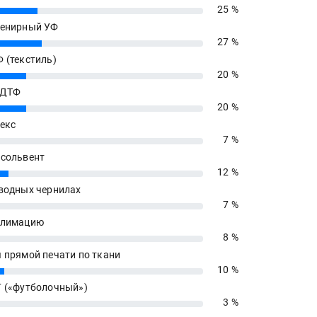
25 %
енирный УФ
27 %
 (текстиль)
20 %
 ДТФ
20 %
екс
7 %
сольвент
12 %
водных чернилах
7 %
блимацию
8 %
 прямой печати по ткани
10 %
 («футболочный»)
3 %