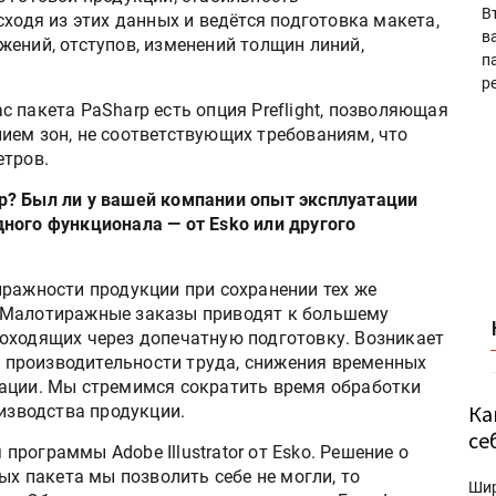
В
сходя из этих данных и ведётся подготовка макета,
в
жений, отступов, изменений толщин линий,
п
р
 пакета PaSharp есть опция Preflight, позволяющая
ием зон, не соответствующих требованиям, что
етров.
p? Был ли у вашей компании опыт эксплуатации
ного функционала — от Esko или другого
иражности продукции при сохранении тех же
 Малотиражные заказы приводят к большему
оходящих через допечатную подготовку. Возникает
производительности труда, снижения временных
рации. Мы стремимся сократить время обработки
Ка
оизводства продукции.
се
рограммы Adobe Illustrator от Esko. Решение о
ых пакета мы позволить себе не могли, то
Ши