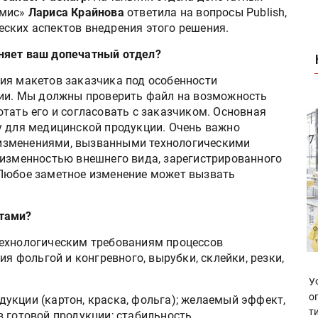
омис»
Лариса Крайнова
ответила на вопросы Publish,
ских аспектов внедрения этого решения.
няет ваш допечатный отдел?
ия макетов заказчика под особенности
ции. Мы должны проверить файл на возможность
тать его и согласовать с заказчиком. Основная
у для медицинской продукции. Очень важно
изменениями, вызванными технологическими
еизменностью внешнего вида, зарегистрированного
 Любое заметное изменение может вызвать
.
етами?
технологическим требованиям процессов
ия фольгой и конгревного, вырубки, склейки, резки,
У
о
укции (картон, краска, фольга); желаемый эффект,
т
в готовой продукции; стабильность