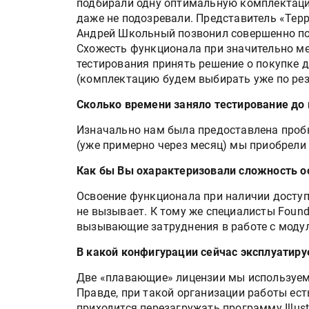
подбирали одну оптимальную комплектаци
даже не подозревали. Представитель «Терр
Андрей Школьный позвонил совершенно по 
Схожесть функционала при значительно м
тестирования принять решение о покупке д
(комплектацию будем выбирать уже по ре
Сколько времени заняло тестирование до
Изначально нам была предоставлена пробн
(уже примерно через месяц) мы приобрели
Как бы Вы охарактеризовали сложность о
Освоение функционала при наличии досту
не вызывает. К тому же специалисты Found
вызывающие затруднения в работе с моду
В какой конфигурации сейчас эксплуатируе
Две «плавающие» лицензии мы используем
Правде, при такой организации работы ест
приходится перезагружать программу Illust