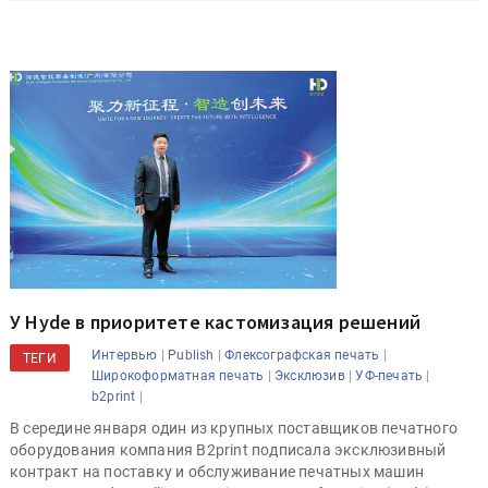
У Hyde в приоритете кастомизация решений
|
|
|
Интервью
Publish
Флексографская печать
ТЕГИ
|
|
|
Широкоформатная печать
Эксклюзив
УФ-печать
|
b2print
В середине января один из крупных поставщиков печатного
оборудования компания B2print подписала эксклюзивный
контракт на поставку и обслуживание печатных машин