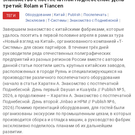
третий: Rolam и Tiancen
|
|
|
|
Оборудование
Китай
Publish
Послепечать
ТЕГИ
|
|
|
Эксклюзив
Т-Системы
Знакомство с Поднебесной
Завершаем знакомство с китайскими фабриками, которые
удалось посетить в первой половине апреля в рамках тура
«Новый взгляд на Китай», организованного компанией «Т-
Системы» для своих партнёров. В течение трёх дней
руководители ряда отечественных полиграфических
предприятий из разных регионов России вместе с автором
данной статьи посетили шесть крупных китайских заводов,
расположенных в городе Руянь и специализирующихся на
производстве различного послепечатного оборудования
(начало в статье Харатян А. Знакомство с постпечатной
Поднебесной. День первый: Dayuan и Kuaiyida // Publish № 5,
2026, а продолжение — Харатян А. Знакомство с постпечатной
Поднебесной. День второй: Jinbao и HPM // Publish № 6,
2026).Помимо презентаций оборудования, для гостей были
организованы экскурсии по промышленным цехам, в которых
производится сборка и отладка машин, а руководство фабрик
эксклюзивно поделилось планами об их дальнейшем
развитии.