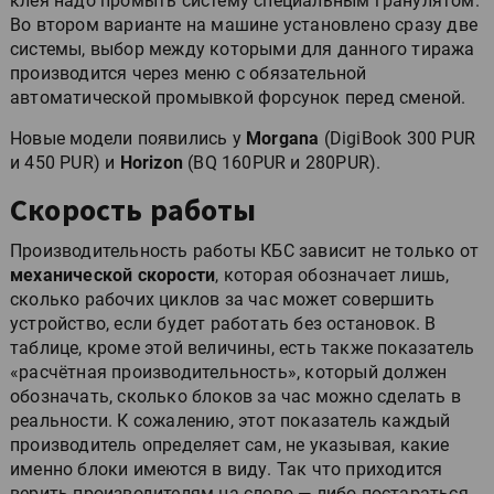
клея надо промыть систему специальным гранулятом.
Во втором варианте на машине установлено сразу две
системы, выбор между которыми для данного тиража
производится через меню с обязательной
автоматической промывкой форсунок перед сменой.
Новые модели появились у
Morgana
(DigiBook 300 PUR
и 450 PUR) и
Horizon
(BQ 160PUR и 280PUR).
Скорость работы
Производительность работы КБС зависит не только от
механической скорости
, которая обозначает лишь,
сколько рабочих циклов за час может совершить
устройство, если будет работать без остановок. В
таблице, кроме этой величины, есть также показатель
«расчётная производительность», который должен
обозначать, сколько блоков за час можно сделать в
реальности. К сожалению, этот показатель каждый
производитель определяет сам, не указывая, какие
именно блоки имеются в виду. Так что приходится
верить производителям на слово — либо постараться