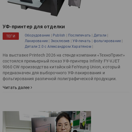
УФ-принтер для отделки
|
|
|
|
Оборудование
Publish
Послепечать
Детали
ТЕГИ
|
|
|
|
Лакирование
Эксклюзив
УФ-печать
фольгирование
|
Детали 2.0 с Александром Харатяном
На выставке Printech 2026 на стенде компании «ТехноПринт»
состоялся премьерный показ УФ-принтера Infinity FY-VJET
9060 CW производства китайской FeiYeung Union, который
предназначен для выборочного УФ-лакирования и
фольгирования различной полиграфической продукции.
Читать далее