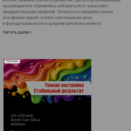
производителя стремились избавиться от узких мест
предшествующих моделей. Полностью переработанная
платформа задаёт эталон соотношения цены
и функциональности в среднем ценовом сегменте.
Читать далее
Реклама. Рекламодатель ООО "Передовые Системы
РЕКЛАМА
Печати" erid: 2SDnjd2d4Qz