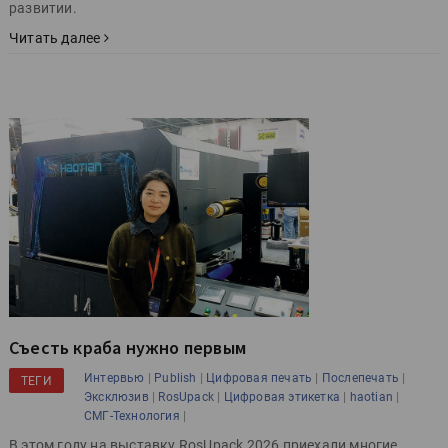
развитии.
Читать далее
Съесть краба нужно первым
|
|
|
|
Интервью
Publish
Цифровая печать
Послепечать
ТЕГИ
|
|
|
|
Эксклюзив
RosUpack
Цифровая этикетка
haotian
|
СМГ-Технология
В этом году на выставку RosUpack 2026 приехали многие