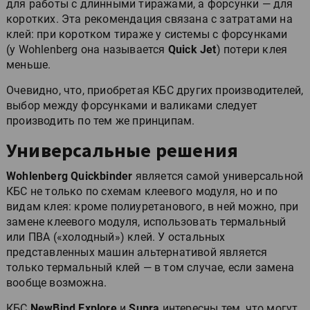
для работы с длинными тиражами, а форсунки — для
коротких. Эта рекомендация связана с затратами на
клей: при коротком тираже у системы с форсунками
(у Wohlenberg она называется
Quick Jet
) потери клея
меньше.
Очевидно, что, приобретая КБС других производителей,
выбор между форсунками и валиками следует
производить по тем же принципам.
Универсальные решения
Wohlenberg Quickbinder
является самой универсальной
КБС не только по схемам клеевого модуля, но и по
видам клея: кроме полиуретанового, в ней можно, при
замене клеевого модуля, использовать термальный
или ПВА («холодный») клей. У остальных
представленных машин альтернативой является
только термальный клей — в том случае, если замена
вообще возможна.
КБС
NewBind Explore
и
Supra
интересны тем, что могут