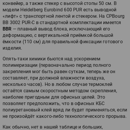
конвейер, а также стекер с высотой стопы 50 см. В
модели Heidelberg Eurobind 600 PUR есть выводной
«лифт» с транспортной лентой и стекером. На CPBourg
BB 3002 PUR-C в стандартной комплектации имеется
BBR
— плавный вывод блока, исключающий его
деформацию, с вертикальной приёмкой большой
ёмкости (110 см) для правильной фиксации готового
изделия.
Опять-таки химики бьются над ускорением
полимеризации (первоначально период полного
закрепления мог быть равен суткам, теперь же он
составляет, при должной влажности воздуха,
несколько часов). Но в любом случае термоклей
остаётся самым скоростным методом скрепления,
наиболее пригодным для офисных целей. Это
позволяет предположить, что в офисных КБС
полиуретановый клей вряд ли будет применяться, если
не произойдёт какого-либо технологического прорыва.
Как обычно, нет в нашей таблице и больших,