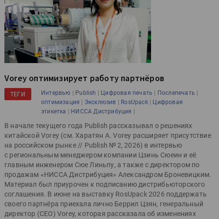
Vorey оптимизирует работу партнёров
|
|
|
|
Интервью
Publish
Цифровая печать
Послепечать
ТЕГИ
|
|
|
оптимизация
Эксклюзив
RosUpack
Цифровая
|
|
этикетка
НИССА Дистрибуция
В начале текущего года Publish рассказывал о решениях
китайской Vorey (см. Харатян А. Vorey расширяет присутствие
на российском рынке // Publish № 2, 2026) в интервью
с региональным менеджером компании Цзинь Сюеин и её
главным инженером Сюе Линьпу, а также с директором по
продажам «НИССА Дистрибуция» Александром Броневицким.
Материал был приурочен к подписанию дистрибьюторского
соглашения. В июне на выставку RosUpack 2026 поддержать
своего партнёра приехала лично Беррил Цзян, генеральный
директор (CEO) Vorey, которая рассказала об изменениях