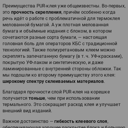
Преимущества PUR-клея уже общеизвестны. Во-первых,
это
прочность скрепления
, причём особенно когда
речь идёт о работе с проблематичной для термоклея
мелованной бумагой. А уж плотная мелованная
бумага и объёмные издания с блоком, в котором
сочетаются разные сорта бумаги, — настоящая
головная боль для операторов КБС с традиционной
технологией. Также полиуретановым клеем можно
скреплять запечатанную бумагу (в т. ч. УФ-красками),
покрытую УФ-лаком и синтетическую, и даже
ламинированные с внутренней стороны обложки. Так
мы подошли ко второму преимуществу этого клея:
широкому спектру склеиваемых материалов
.
Благодаря прочности слой PUR-клея на корешке
получается
тоньше
, чем при использовании
термального. Это сокращает расход клея и улучшает
внешний вид изданий.
Важное достоинство —
гибкость клеевого слоя
,
обеспечивающая хорошее раскрытие блока и б
о
льшую