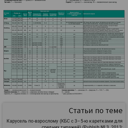
Статьи по теме
Карусель по-взрослому (КБС с 3–5-ю каретками для
средних тиражей) (Publsih № 3, 2013;