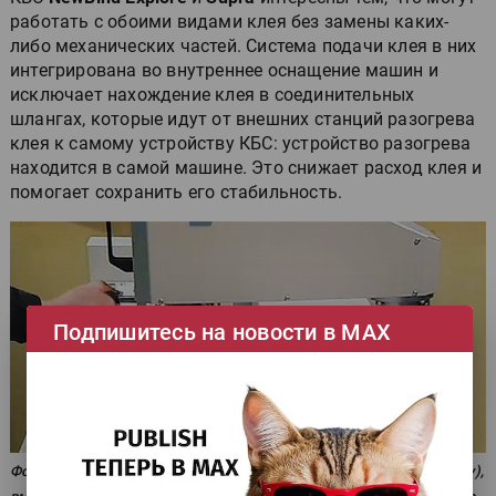
работать с обоими видами клея без замены каких-
либо механических частей. Система подачи клея в них
интегрирована во внутреннее оснащение машин и
исключает нахождение клея в соединительных
шлангах, которые идут от внешних станций разогрева
клея к самому устройству КБС: устройство разогрева
находится в самой машине. Это снижает расход клея и
помогает сохранить его стабильность.
Подпишитесь на новости в МАХ
Фото поворотного клеевого верхнего модуля КБС Tecnograf (вверху),