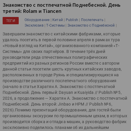
Знакомство с постпечатной Поднебесной. День
третий: Rolam и Tiancen
|
|
|
|
Оборудование
Китай
Publish
Послепечать
ТЕГИ
|
|
|
Эксклюзив
Т-Системы
Знакомство с Поднебесной
Завершаем знакомство с китайскими фабриками, которые
удалось посетить в первой половине апреля в рамках тура
«Новый взгляд на Китай», организованного компанией «Т-
Системы» для своих партнёров. В течение трёх дней
руководители ряда отечественных полиграфических
предприятий из разных регионов России вместе с автором
данной статьи посетили шесть крупных китайских заводов,
расположенных в городе Руянь и специализирующихся на
производстве различного послепечатного оборудования
(начало в статье Харатян А. Знакомство с постпечатной
Поднебесной. День первый: Dayuan и Kuaiyida // Publish № 5,
2026, а продолжение — Харатян А. Знакомство с постпечатной
Поднебесной. День второй: Jinbao и HPM // Publish № 6,
2026).Помимо презентаций оборудования, для гостей были
организованы экскурсии по промышленным цехам, в которых
производится сборка и отладка машин, а руководство фабрик
эксклюзивно поделилось планами об их дальнейшем