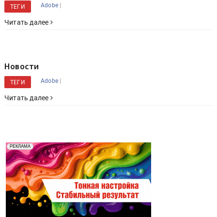
|
Adobe
ТЕГИ
Читать далее
Новости
|
Adobe
ТЕГИ
Читать далее
Реклама. Рекламодатель ООО "Передовые Системы
РЕКЛАМА
Печати" erid: 2SDnjd2d4Qz