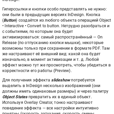
Гиперссылки и кнопки особо представлять не нужно:
они были в предыдущих версиях InDesign. Кнопка
(
Button
) создаётся из любого объекта операцией Object
• Interactive • Convert to button. Нетрудно разобраться и
с событиями, по которым она будет
активизироваться: самый распространённый — On
Release (по отпусканию кнопки мышки), некоторые
возможны только при сохранении в формате PDF. Там
же настраивают её внешний вид: какой она будет
изначально, в момент активизации и т. д. Любой
эффект можно тут же просмотреть, чтобы убедиться в
корректности его работы (Preview).
Для получения эффекта
slideshow
потребуется
выделить в InDesign несколько изображений (они
должны иметь одинаковые размеры) и через палитру
Object States
превратить их в единый объект.
Используя Overlay Creator, тонко настраивают
поведение эффекта — все настройки интуитивно
понятны (скорость затухания, скорость смены