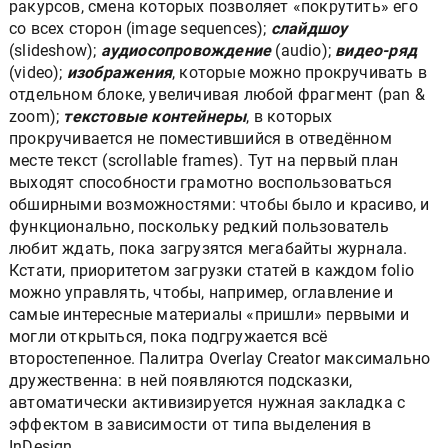
ракурсов, смена которых позволяет «покрутить» его
со всех сторон (image sequences);
слайдшоу
(slideshow);
аудиосопровождение
(audio);
видео-ряд
(video);
изображения
, которые можно прокручивать в
отдельном блоке, увеличивая любой фрагмент (pan &
zoom);
текстовые контейнеры
, в которых
прокручивается не поместившийся в отведённом
месте текст (scrollable frames). Тут на первый план
выходят способности грамотно воспользоваться
обширными возможностями: чтобы было и красиво, и
функционально, поскольку редкий пользователь
любит ждать, пока загрузятся мегабайты журнала.
Кстати, приоритетом загрузки статей в каждом folio
можно управлять, чтобы, например, оглавление и
самые интересные материалы «пришли» первыми и
могли открыться, пока подгружается всё
второстепенное. Палитра Overlay Creator максимально
дружественна: в ней появляются подсказки,
автоматически активизируется нужная закладка с
эффектом в зависимости от типа выделения в
InDesign.