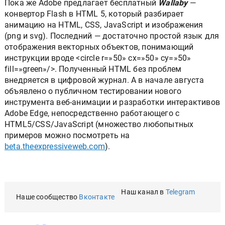
Пока же Adobe предлагает бесплатный
Wallaby
—
конвертор Flash в HTML 5, который разбирает
анимацию на HTML, CSS, JavaScript и изображения
(png и svg). Последний — достаточно простой язык для
отображения векторных объектов, понимающий
инструкции вроде <circle r=»50» cx=»50» cy=»50»
fill=»green»/>. Полученный HTML без проблем
внедряется в цифровой журнал. А в начале августа
объявлено о публичном тестировании нового
инструмента веб-анимации и разработки интерактивов
Adobe Edge, непосредственно работающего с
HTML5/CSS/JavaScript (множество любопытных
примеров можно посмотреть на
beta.theexpressiveweb.com
).
Наш канал в
Telegram
Наше сообщество
Вконтакте