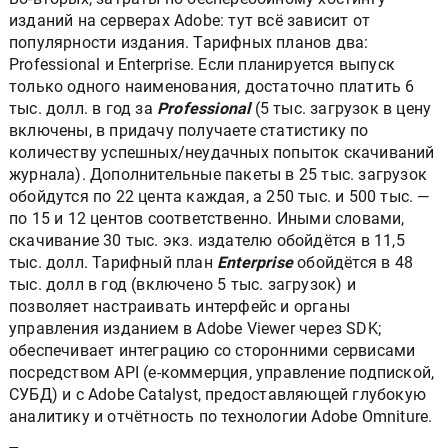
изданий на серверах Adobe: тут всё зависит от
популярности издания. Тарифных планов два:
Professional и Enterprise. Если планируется выпуск
только одного наименования, достаточно платить 6
тыс. долл. в год за
Professional
(5 тыс. загрузок в цену
включены, в придачу получаете статистику по
количеству успешных/неудачных попыток скачиваний
журнала). Дополнительные пакеты в 25 тыс. загрузок
обойдутся по 22 цента каждая, а 250 тыс. и 500 тыс. —
по 15 и 12 центов соответственно. Иными словами,
скачивание 30 тыс. экз. издателю обойдётся в 11,5
тыс. долл. Тарифный план
Enterprise
обойдётся в 48
тыс. долл в год (включено 5 тыс. загрузок) и
позволяет настраивать интерфейс и органы
управления изданием в Adobe Viewer через SDK;
обеспечивает интеграцию со сторонними сервисами
посредством API (е-коммерция, управление подпиской,
СУБД) и с Adobe Catalyst, предоставляющей глубокую
аналитику и отчётность по технологии Adobe Omniture.