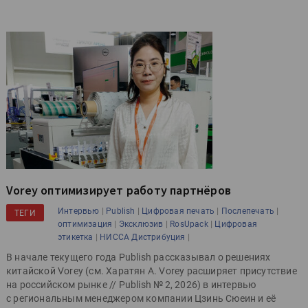
Vorey оптимизирует работу партнёров
|
|
|
|
Интервью
Publish
Цифровая печать
Послепечать
ТЕГИ
|
|
|
оптимизация
Эксклюзив
RosUpack
Цифровая
|
|
этикетка
НИССА Дистрибуция
В начале текущего года Publish рассказывал о решениях
китайской Vorey (см. Харатян А. Vorey расширяет присутствие
на российском рынке // Publish № 2, 2026) в интервью
с региональным менеджером компании Цзинь Сюеин и её