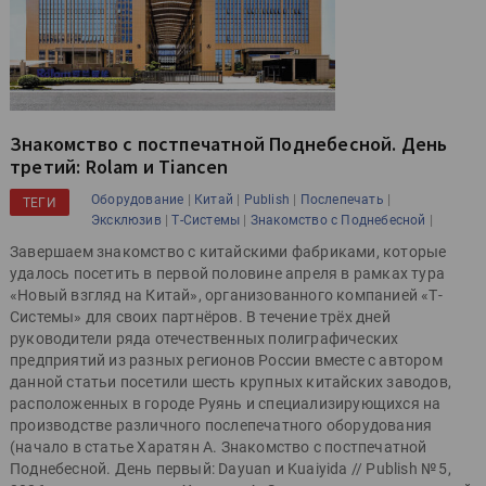
Знакомство с постпечатной Поднебесной. День
третий: Rolam и Tiancen
|
|
|
|
Оборудование
Китай
Publish
Послепечать
ТЕГИ
|
|
|
Эксклюзив
Т-Системы
Знакомство с Поднебесной
Завершаем знакомство с китайскими фабриками, которые
удалось посетить в первой половине апреля в рамках тура
«Новый взгляд на Китай», организованного компанией «Т-
Системы» для своих партнёров. В течение трёх дней
руководители ряда отечественных полиграфических
предприятий из разных регионов России вместе с автором
данной статьи посетили шесть крупных китайских заводов,
расположенных в городе Руянь и специализирующихся на
производстве различного послепечатного оборудования
(начало в статье Харатян А. Знакомство с постпечатной
Поднебесной. День первый: Dayuan и Kuaiyida // Publish № 5,