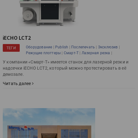
iECHO LCT2
|
|
|
|
Оборудование
Publish
Послепечать
Эксклюзив
ТЕГИ
|
|
|
Режущие плоттеры
Смарт-Т
Лазерная резка
У компании «Смарт-Т» имеется станок для лазерной резки и
надсечки iECHO LCT2, который можно протестировать в её
демозале.
Читать далее