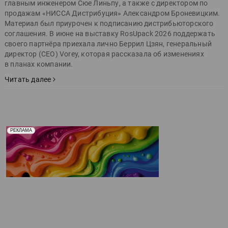
главным инженером Сюе Линьпу, а также с директором по
продажам «НИССА Дистрибуция» Александром Броневицким.
Материал был приурочен к подписанию дистрибьюторского
соглашения. В июне на выставку RosUpack 2026 поддержать
своего партнёра приехала лично Беррил Цзян, генеральный
директор (CEO) Vorey, которая рассказала об изменениях
в планах компании.
Читать далее
Реклама. Рекламодатель ООО "Передовые Системы
РЕКЛАМА
Печати" erid: 2SDnjd2d4Qz