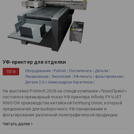
УФ-принтер для отделки
|
|
|
|
Оборудование
Publish
Послепечать
Детали
ТЕГИ
|
|
|
|
Лакирование
Эксклюзив
УФ-печать
фольгирование
|
Детали 2.0 с Александром Харатяном
На выставке Printech 2026 на стенде компании «ТехноПринт»
состоялся премьерный показ УФ-принтера Infinity FY-VJET
9060 CW производства китайской FeiYeung Union, который
предназначен для выборочного УФ-лакирования и
фольгирования различной полиграфической продукции.
Читать далее