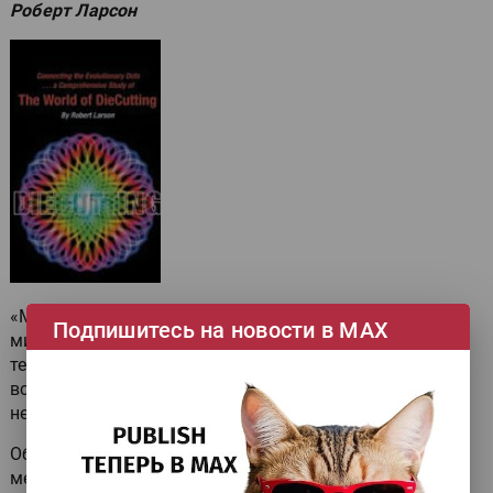
Роберт Ларсон
«Мир высечки» (The World of DieCutting) — первая в
Подпишитесь на новости в МАХ
мире книга, призванная дать полное представление о
технологиях высечки. Автор постарался проследить
все эволюционные вехи технологий с подвижным и
неподвижным ножом, а также ротационной высечки.
Объединяя вехи… Немногие знают, насколько важное
место высечка занимает в производстве многих