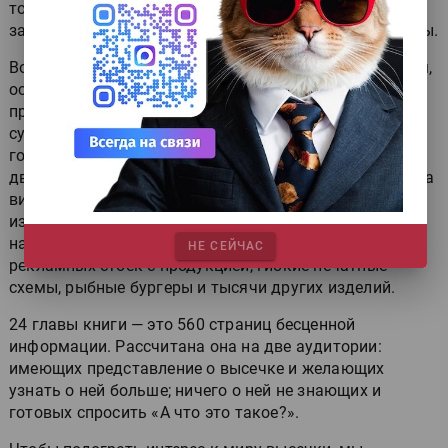
товаров повседневного спроса. Высечные технологии
задействуются практически в каждом городе планеты.
Во многих случаях этот процесс пребывает за кадром,
оставаясь частью конвертингового товарного
производства. Высечка — это обувь, упаковка в
супермаркетах и магазинах, картонная и
гофрокартонная тара, сальники автомобильного
двигателя, приборная панель автомобиля, этикетки на
винных бутылках, бельё и бюстгальтеры, пазлы,
изделия из кожи, детали одежды, игрушки и
настольные игры, гофрокартонные элементы
НЕ СЕЙЧАС
рекламных стоек с продукцией, гибкие печатные
схемы, рыбные бургеры и тысячи других изделий.
24 главы книги — это 560 страниц бесценной
информации. Рассчитана она на две аудитории:
имеющих представление о высечке и желающих
узнать о ней больше; ничего о ней не знающих и
готовых спросить «А что это такое?».