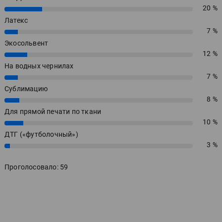
20 %
20%
Латекс
7 %
7%
Экосольвент
12 %
12%
На водных чернилах
7 %
7%
Сублимацию
8 %
8%
Для прямой печати по ткани
10 %
10%
ДТГ («футболочный»)
3 %
3%
Проголосовало: 59