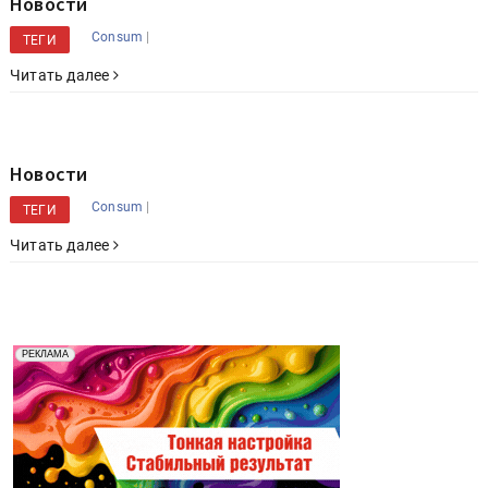
Новости
|
Consum
ТЕГИ
Читать далее
Новости
|
Consum
ТЕГИ
Читать далее
Реклама. Рекламодатель ООО "Передовые Системы
РЕКЛАМА
Печати" erid: 2SDnjd2d4Qz