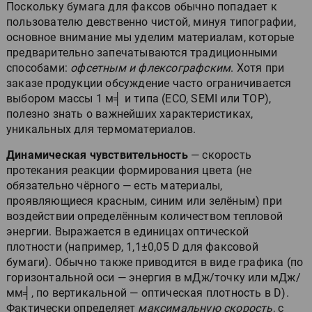
Поскольку бумага для факсов обычно попадает к
пользователю девственно чистой, минуя типографии,
основное внимание мы уделим материалам, которые
предварительно запечатываются традиционными
способами:
офсетным и флексографским
. Хотя при
заказе продукции обсуждение часто ограничивается
выбором массы 1 м╡ и типа (ECO, SEMI или TOP),
полезно знать о важнейших характеристиках,
уникальных для термоматериалов.
Динамическая чувствительность
— скорость
протекания реакции формирования цвета (не
обязательно чёрного — есть материалы,
проявляющиеся красным, синим или зелёным) при
воздействии определённым количеством тепловой
энергии. Выражается в единицах оптической
плотности (например, 1,1±0,05 D для факсовой
бумаги). Обычно также приводится в виде графика (по
горизонтальной оси — энергия в мДж/точку или мДж/
мм╡, по вертикальной — оптическая плотность в D).
Фактически определяет
максимальную скорость
, с