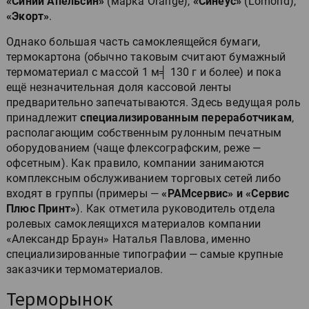
«Синий Апельсин»
(марка Orange),
«Синеус»
(Lomond),
«Экорт»
.
Однако большая часть самоклеящейся бумаги,
термокартона (обычно таковым считают бумажный
термоматериал с массой 1 м╡ 130 г и более) и пока
ещё незначительная доля кассовой ленты
предварительно запечатываются. Здесь ведущая роль
принадлежит
специализированным переработчикам
,
располагающим собственным рулонным печатным
оборудованием (чаще флексографским, реже —
офсетным). Как правило, компании занимаются
комплексным обслуживанием торговых сетей либо
входят в группы (примеры —
«РАМсервис» и «Сервис
Плюс Принт»
). Как отметила руководитель отдела
ролевых самоклеящихся материалов компании
«Александр Браун» Наталья Павлова, именно
специализированные типографии — самые крупные
заказчики термоматериалов.
Терморынок