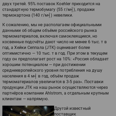
двух третей. 95% поставок Koehler приходится на
стандартную термобумагу (55 г/м╡), продажи
термокартона (140 г/м╡) невелики.
К сожалению, мы не располагаем официальными
данными об общем объёме российского рынка
термоматериалов, включая самоклеящиеся, но
косвенные подсчёты дают число не менее 6 тыс. т в
год, а Хейки Сеппала (JTK) оценивает более
оптимистично — 10 тыс. т в год. При этом в текущем
году он предполагает рост на 10%: «Россия обладает
хорошим потенциалом — при достижении
среднеевропейского уровня потребления на душу
населения в 4 м╡ в год, объём продаж
термоматериалов увеличится в 3-5 раз». Поставки
продукции JTK на наш рынок осуществляются через
партнёров компании Ahlstrom, а отдельным крупным
клиентам — напрямую.
Другой известный
поставщик