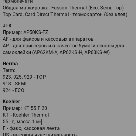
термопечати"
Общая маркировка: Fasson Thermal (Eco, Semi, Top)
Top Card, Card Direct Thermal - термокартон (без клея)
JTK
Пример: AP50KS-FZ
AF - для факсов и кассовых аппаратов
AP - для принтеров и в качестве бумаги-основы для
самоклейки (AP62KM-A, AP62KS-H, AP63KS-W)
Herma
Term:
923, 925, 929 - TOP
918 - SEMI
924 - ECO
Koehler
Пример: KT 55 F 20
KT - Koehler Thermal
55 - г, масса 1 м╡
F - факс, кассовая лента
HS - высокая чувствительность