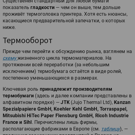
Существенен стандартный для любой бумаги
показатель
гладкости
— чем он выше, тем дольше
проживёт термоголовка принтера. Хотя есть нюансы,
касающиеся предварительной запечатки, о которых
ниже.
Термооборот
Прежде чем перейти к обсуждению рынка, взглянем на
схему
жизненного цикла термоматериалов. На
протяжении всей переработки (за небольшим
исключением) термобумага остаётся в виде ролей,
постепенно уменьшающихся в размерах.
Ключевая роль
принадлежит производителям
термобумаги
(здесь и далее компании представлены в
алфавитном порядке) —
JTK
(Jujo Thermal Ltd),
Kanzan
Spezialpapiere GmbH, Koehler Kehl GmbH, Torraspapel,
Mitsubishi HiTec Paper Flensburg GmbH, Ricoh Industrie
France и Sihl
. Перечислены лишь фирмы,
располагающие фабриками в Европе (см.
таблицу
), —