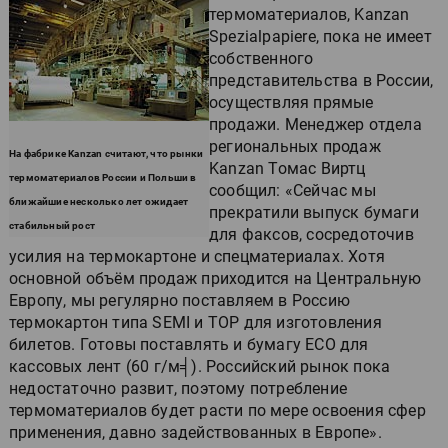
термоматериалов, Kanzan
Spezialpapiere, пока не имеет
собственного
представительства в России,
осуществляя прямые
продажи. Менеджер отдела
региональных продаж
На фабрике Kanzan считают, что рынки
Kanzan Томас Виртц
термоматериалов России и Польши в
сообщил: «Сейчас мы
ближайшие несколько лет ожидает
прекратили выпуск бумаги
стабильный рост
для факсов, сосредоточив
усилия на термокартоне и спецматериалах. Хотя
основной объём продаж приходится на Центральную
Европу, мы регулярно поставляем в Россию
термокартон типа SEMI и TOP для изготовления
билетов. Готовы поставлять и бумагу ECO для
кассовых лент (60 г/м╡). Российский рынок пока
недостаточно развит, поэтому потребление
термоматериалов будет расти по мере освоения сфер
применения, давно задействованных в Европе».