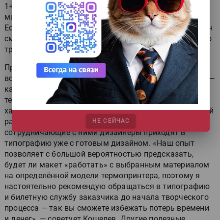
1+1 до 4+5. Оборудование — новейшая 5-красочная
машина MPS EP-410 (установлена в начале 2002 г.) и
Edale E 250S. Конструкция первой позволяет за 15 мин
сменить вид печати (например, флексо — на роторную
трафаретную).
При печати по материалам типа ECO в типографии
всегда используют только водные краски, а для TOP —
как водные, так и УФ-краски. Поскольку цена
термоматериала намного выше близкого ему по
характеристикам обычного, ошибаться дорого. Самый
распространённый случай, когда заказчики и
НЕ СЕЙЧАС
сотрудничающие с ними дизайнеры приходят в
типографию уже с готовым дизайном. «Наш опыт
позволяет с большой вероятностью предсказать,
будет ли макет «работать» с выбранным материалом
на определённой модели термопринтера, поэтому я
настоятельно рекомендую обращаться в типографию
и билетную службу заказчика до начала творческого
процесса — так вы сможете избежать потерь времени
и денег», — советует Кошелев. Другие полезные