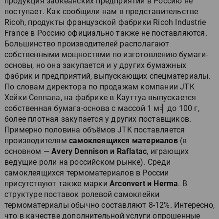
продукция заокеанских предприятий в Россию не
поступает. Как сообщили нам в представительстве
Ricoh, продукты французской фабрики Ricoh Industrie
France в Россию официально также не поставляются.
Большинство производителей располагают
собственными мощностями по изготовлению бумаги-
основы, но она закупается и у других бумажных
фабрик и предприятий, выпускающих спецматериалы.
По словам директора по продажам компании JTK
Хейки Сеппала, на фабрике в Кауттуа выпускается
собственная бумага-основа с массой 1 м╡ до 100 г,
более плотная закупается у других поставщиков.
Примерно половина объёмов JTK поставляется
производителям
самоклеящихся материалов
(в
основном —
Avery Dennison и Raflatac
, играющих
ведущие роли на российском рынке). Среди
самоклеящихся термоматериалов в России
присутствуют также марки
Arconvert и Herma
. В
структуре поставок ролевой самоклейки
термоматериалы обычно составляют 8-12%. Интересно,
что в качестве дополнительной услуги опрошенные