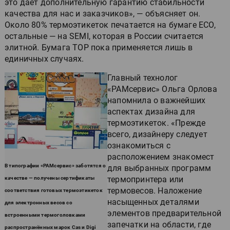
это даёт дополнительную гарантию стабильности
качества для нас и заказчиков», — объясняет он.
Около 80% термоэтикеток печатается на бумаге ECO,
остальные — на SEMI, которая в России считается
элитной. Бумага TOP пока применяется лишь в
единичных случаях.
Главный технолог
«РАМсервис» Ольга Орлова
напомнила о важнейших
аспектах дизайна для
термоэтикеток. «Прежде
всего, дизайнеру следует
ознакомиться с
расположением знакомест
В типографии «РАМсервис» заботятся о
для выбранных программ
термопринтера или
качестве — получены сертификаты
термовесов. Наложение
соответствия готовых термоэтикеток
насыщенных деталями
для электронных весов со
элементов предварительной
встроенными термоголовками
запечатки на области, где
распространённых марок Cas и Digi