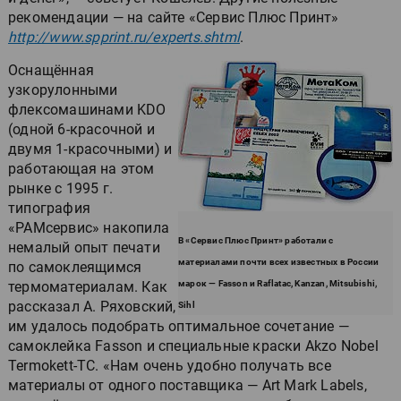
рекомендации — на сайте «Сервис Плюс Принт»
http://www.spprint.ru/experts.shtml
.
Оснащённая
узкорулонными
флексомашинами KDO
(одной 6-красочной и
двумя 1-красочными) и
работающая на этом
рынке с 1995 г.
типография
«РАМсервис» накопила
В «Сервис Плюс Принт» работали с
немалый опыт печати
материалами почти всех известных в России
по самоклеящимся
термоматериалам. Как
марок — Fasson и Raflatac, Kanzan, Mitsubishi,
рассказал А. Ряховский,
Sihl
им удалось подобрать оптимальное сочетание —
самоклейка Fasson и специальные краски Akzo Nobel
Termokett-TC. «Нам очень удобно получать все
материалы от одного поставщика — Art Mark Labels,