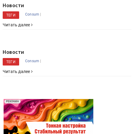
Новости
|
Consum
ТЕГИ
Читать далее
Новости
|
Consum
ТЕГИ
Читать далее
Реклама. Рекламодатель ООО "Передовые Системы
РЕКЛАМА
Печати" erid: 2SDnjd2d4Qz