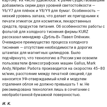
картону. Их число удвоилось: к ранее существовавшим
добавились серии двух уровней светостойкости —
Y6/Y7 для плёнок и Y8/Y9 для бумаг. Особенность —
низкий уровень запаха, что делает их пригодными к
печати этикеток для косметики, лекарственных
средств, продуктов питания. Об особенностях работы с
фольгой для холодного тиснения фирмы KURZ
рассказал менеджер «Дубль-В» Павел Опёнкин.
Очевидное преимущество процесса холодного
тиснения — отсутствие необходимости в дорогих
штампах для магнитных цилиндров. Было
подчёркнуто, что технологию в России уже освоили
пользователи флексографских машин Gallus, Mark
Andy, Nilpeter. Работа производится на скоростях 45–80
м/мин, расстояние между печатной секцией, где
наносится УФ-отверждаемый клей и модулем
отделения облоя не должно превышать 1 м. Не
рекомендована технология лишь в сочетании с
необработанной бумажной поверхностью.
И. К.