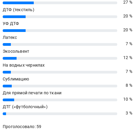
27 %
27%
ДТФ (текстиль)
20 %
20%
УФ ДТФ
20 %
20%
Латекс
7 %
7%
Экосольвент
12 %
12%
На водных чернилах
7 %
7%
Сублимацию
8 %
8%
Для прямой печати по ткани
10 %
10%
ДТГ («футболочный»)
3 %
3%
Проголосовало: 59