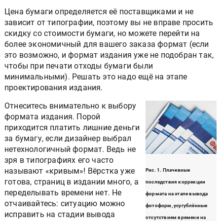
Цена бумаги определяется её поставщиками и не
зависит от типографии, поэтому вы не вправе просить
скидку со стоимости бумаги, но можете перейти на
более экономичный для вашего заказа формат (если
это возможно, и формат издания уже не подобран так,
чтобы при печати отходы бумаги были
минимальными). Решать это надо ещё на этапе
проектирования издания.
Отнеситесь внимательно к выбору
формата издания. Порой
приходится платить лишние деньги
за бумагу, если дизайнер выбрал
нетехнологичный формат. Ведь не
зря в типографиях его часто
называют «кривым»! Вёрстка уже
Рис. 1. Плачевные
готова, страниц в издании много, а
последствия коррекции
переделывать времени нет. Не
формата на этапе вывода
отчаивайтесь: ситуацию можно
фотоформ, усугублённые
исправить на стадии вывода
отсутствием времени на