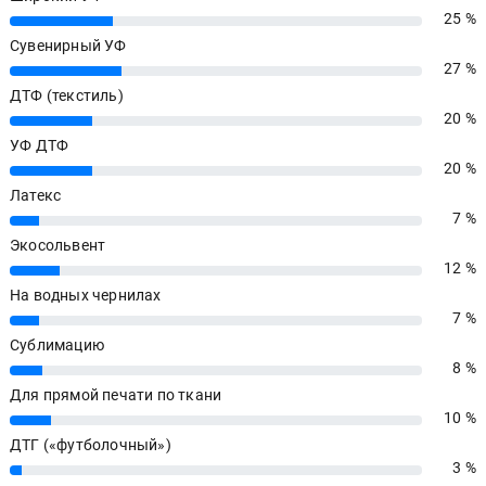
25 %
25%
Сувенирный УФ
27 %
27%
ДТФ (текстиль)
20 %
20%
УФ ДТФ
20 %
20%
Латекс
7 %
7%
Экосольвент
12 %
12%
На водных чернилах
7 %
7%
Сублимацию
8 %
8%
Для прямой печати по ткани
10 %
10%
ДТГ («футболочный»)
3 %
3%