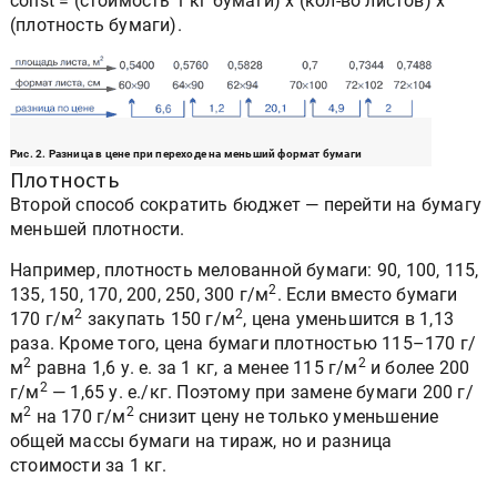
сonst = (стоимость 1 кг бумаги) x (кол-во листов) x
(плотность бумаги).
Рис. 2. Разница в цене при переходе на меньший формат бумаги
Плотность
Второй способ сократить бюджет — перейти на бумагу
меньшей плотности.
Например, плотность мелованной бумаги: 90, 100, 115,
2
135, 150, 170, 200, 250, 300 г/м
. Если вместо бумаги
2
2
170 г/м
закупать 150 г/м
, цена уменьшится в 1,13
раза. Кроме того, цена бумаги плотностью 115–170 г/
2
2
м
равна 1,6 у. е. за 1 кг, а менее 115 г/м
и более 200
2
г/м
— 1,65 у. е./кг. Поэтому при замене бумаги 200 г/
2
2
м
на 170 г/м
снизит цену не только уменьшение
общей массы бумаги на тираж, но и разница
стоимости за 1 кг.