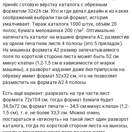
принёс готовую вёрстку каталога с обрезным
форматом 32x26 см. Кто и где делал дизайн и из каких
соображений выбрали такой формат, история
умалчивает. Тираж каталога 1000 штук, объём 20
2
полос, бумага мелованная 200 г/м
. Оптимально
напечатать каталог на машине формата А2, разместив
на одном печатном листе 4 полосы (это 5 приладок).
На машинах формата А2 размер запечатываемого
поля по короткой стороне листа может быть 52 см
минус клапан (1,2-1,5 см в зависимости от марки
машины), а разворот издания даже без припусков на
обрезку имеет формат 52x32 см, что не позволяет
разместить на формате А2 4 полосы.
Есть ещё вариант: разрезать на три части лист
формата 72x104 см, тогда формат бумаги будет
34,5x72 см, формат печати — 34,5 см минус клапан (1,2-
1,5 см), т. е. не более 33,3 см. Можно очень
постараться и «втиснуть» на такой лист один разворот
каталога, тогда по короткой стороне листа на выносы,