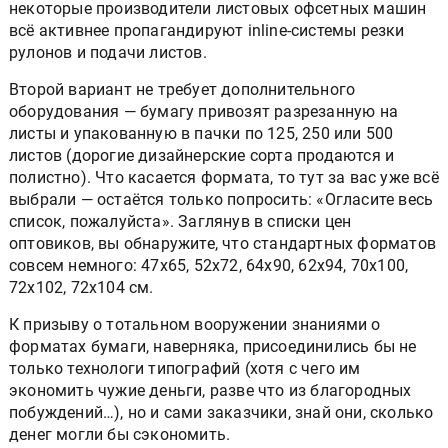
некоторые производители листовых офсетных машин
всё активнее пропагандируют inline-системы резки
рулонов и подачи листов.
Второй вариант не требует дополнительного
оборудования — бумагу привозят разрезанную на
листы и упакованную в пачки по 125, 250 или 500
листов (дорогие дизайнерские сорта продаются и
полистно). Что касается формата, то тут за вас уже всё
выбрали — остаётся только попросить: «Огласите весь
список, пожалуйста». Заглянув в списки цен
оптовиков, вы обнаружите, что стандартных форматов
совсем немного: 47x65, 52x72, 64x90, 62x94, 70x100,
72x102, 72x104 см.
К призыву о тотальном вооружении знаниями о
форматах бумаги, наверняка, присоединились бы не
только технологи типографий (хотя с чего им
экономить чужие деньги, разве что из благородных
побуждений…), но и сами заказчики, знай они, сколько
денег могли бы сэкономить.