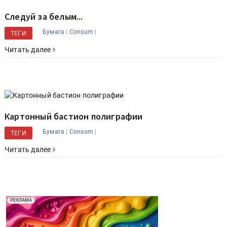
Следуй за белым...
|
|
Бумага
Consum
ТЕГИ
Читать далее
Картонный бастион полиграфии
|
|
Бумага
Consum
ТЕГИ
Читать далее
Реклама. Рекламодатель ООО "Передовые Системы
РЕКЛАМА
Печати" erid: 2SDnjd2d4Qz