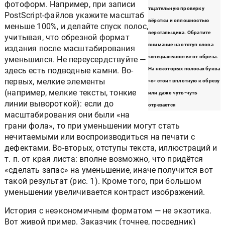
фотоформ. Например, при записи
тщательную проверку
PostScript-файлов укажите масштаб
вёрстки и оплошностью
меньше 100%, и делайте спуск полос,
верстальщика. Обратите
учитывая, что обрезной формат
внимание на отступ слова
издания после масштабирования
«специальность» от обреза.
уменьшился. Не переусердствуйте —
здесь есть подводные камни. Во-
На некоторых полосах буква
первых, мелкие элементы
«с» стоит вплотную к обрезу
(например, мелкие тексты, тонкие
или даже чуть-чуть
линии вывороткой): если до
отрезается
масштабирования они были «на
грани фола», то при уменьшении могут стать
нечитаемыми или воспроизводиться на печати с
дефектами. Во-вторых, отступы текста, иллюстраций и
т. п. от края листа: вполне возможно, что придётся
«сделать запас» на уменьшение, иначе получится вот
такой результат (рис. 1). Кроме того, при большом
уменьшении увеличивается контраст изображений.
История с неэкономичным форматом — не экзотика.
Вот живой пример. Заказчик (точнее, посредник)