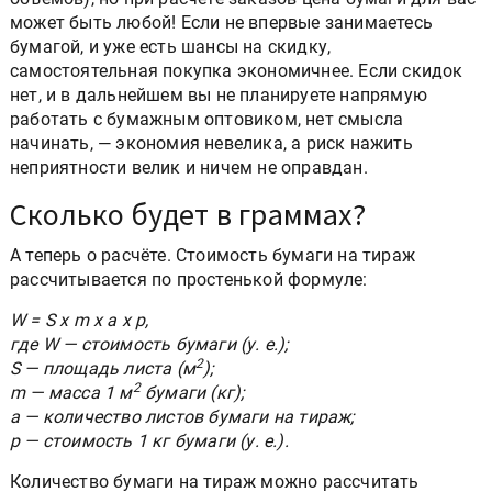
может быть любой! Если не впервые занимаетесь
бумагой, и уже есть шансы на скидку,
самостоятельная покупка экономичнее. Если скидок
нет, и в дальнейшем вы не планируете напрямую
работать с бумажным оптовиком, нет смысла
начинать, — экономия невелика, а риск нажить
неприятности велик и ничем не оправдан.
Сколько будет в граммах?
А теперь о расчёте. Стоимость бумаги на тираж
рассчитывается по простенькой формуле:
W = S x m x а x p,
где W — стоимость бумаги (у. е.);
2
S — площадь листа (м
);
2
m — масса 1 м
бумаги (кг);
а — количество листов бумаги на тираж;
p — стоимость 1 кг бумаги (у. е.).
Количество бумаги на тираж можно рассчитать