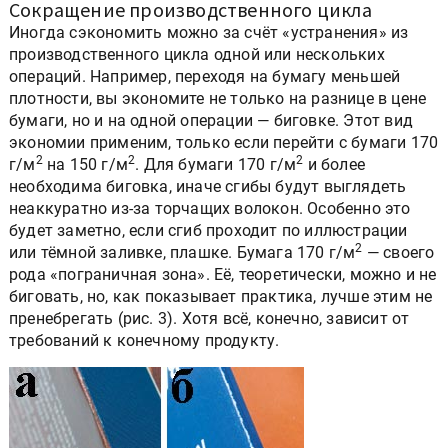
Сокращение производственного цикла
Иногда сэкономить можно за счёт «устранения» из
производственного цикла одной или нескольких
операций. Например, переходя на бумагу меньшей
плотности, вы экономите не только на разнице в цене
бумаги, но и на одной операции — биговке. Этот вид
экономии применим, только если перейти с бумаги 170
2
2
2
г/м
на 150 г/м
. Для бумаги 170 г/м
и более
необходима биговка, иначе сгибы будут выглядеть
неаккуратно из-за торчащих волокон. Особенно это
будет заметно, если сгиб проходит по иллюстрации
2
или тёмной заливке, плашке. Бумага 170 г/м
— своего
рода «пограничная зона». Её, теоретически, можно и не
биговать, но, как показывает практика, лучше этим не
пренебрегать (рис. 3). Хотя всё, конечно, зависит от
требований к конечному продукту.