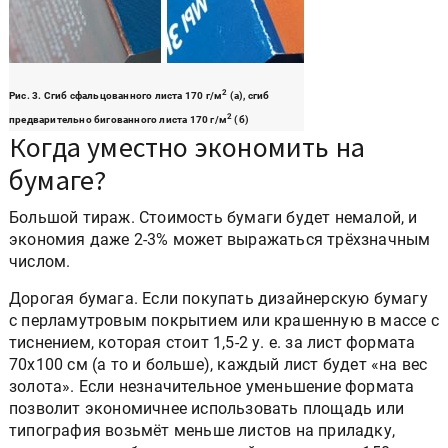
2
Рис. 3. Сгиб сфальцованного листа 170 г/м
(а), сгиб
2
предварительно бигованного листа 170 г/м
(б)
Когда уместно экономить на
бумаге?
Большой тираж. Cтоимость бумаги будет немалой, и
экономия даже 2-3% может выражаться трёхзначным
числом.
Дорогая бумага. Если покупать дизайнерскую бумагу
с перламутровым покрытием или крашенную в массе с
тиснением, которая стоит 1,5-2 у. е. за лист формата
70x100 см (а то и больше), каждый лист будет «на вес
золота». Если незначительное уменьшение формата
позволит экономичнее использовать площадь или
типография возьмёт меньше листов на приладку,