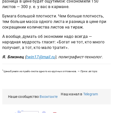
разница в цене будет ощутимой: сэкономили 150
листов — 300 у. е. у вас в кармане.
Бумага большой плотности. Чем больше плотность,
тем больше масса одного листа и разница в цене при
сокращении количества листов на тираж.
А вообще, думать об экономии надо всегда —
народная мудрость гласит: «Богат не тот, кто много
получает, а тот, кто мало тратит».
Я. Близнец
(
twin17@mail.ru
), полиграфист-технолог.
*
Цена бумаги из прайс-листа одного из крупных оптовиков. —
Прим. автора
.
Наш канал в
Telegram
Наше сообщество
Вконтакте