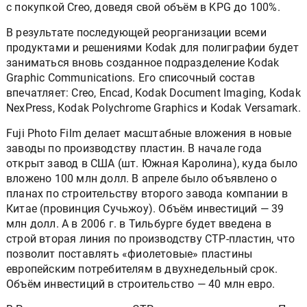
с покупкой Creo, доведя свой объём в KPG до 100%.
В результате последующей реорганизации всеми
продуктами и решениями Kodak для полиграфии будет
заниматься вновь созданное подразделение Kodak
Graphic Communications. Его списочный состав
впечатляет: Creo, Encad, Kodak Document Imaging, Kodak
NexPress, Kodak Polychrome Graphics и Kodak Versamark.
Fuji Photo Film делает масштабные вложения в новые
заводы по производству пластин. В начале года
открыт завод в США (шт. Южная Каролина), куда было
вложено 100 млн долл. В апреле было объявлено о
планах по строительству второго завода компании в
Китае (провинция Сучьжоу). Объём инвестиций — 39
млн долл. А в 2006 г. в Тильбурге будет введена в
строй вторая линия по производству СТР-пластин, что
позволит поставлять «фиолетовые» пластины
европейским потребителям в двухнедельный срок.
Объём инвестиций в строительство — 40 млн евро.