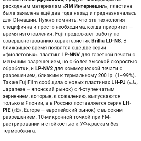
расходным материалам
«ЯМ Интернешнл»
, пластина
была заявлена ещё два года назад и предназначалась
для DI-машин. Нужно помнить, что эта технология
специфична и просто необходима, когда приоритет —
время изготовления. Fuji продолжает работу по
совершенствованию характеристик
Brillia LD-NS
. В
ближайшее время появятся ещё две серии
«фиолетовых» пластин:
LP-NNV
для газетной печати с
меньшим разрешением, но с более высокой скоростью
обработки, и
LP-NV2
для коммерческой печати с
разрешением, близким к термальному 200 lpi (1–99%).
Также FujiFilm сообщила о новых пластинах
LH-PJ
(«J»,
Japanese — японский рынок) с 4-ступенчатым
зернением, которые, к сожалению, выпускаются
только в Японии, а в Россию поставляется серия
LH-
PIE
(«E», Europe — европейский рынок) c высоким
разрешением, 10-микронной точкой при FM-
растрировании и стойкостью к УФ-краскам без
термообжига.