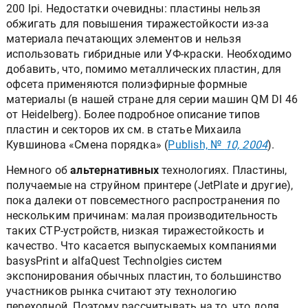
200 lpi. Недостатки очевидны: пластины нельзя
обжигать для повышения тиражестойкости из-за
материала печатающих элементов и нельзя
использовать гибридные или УФ-краски. Необходимо
добавить, что, помимо металлических пластин, для
офсета применяются полиэфирные формные
материалы (в нашей стране для серии машин QM DI 46
от Heidelberg). Более подробное описание типов
пластин и секторов их см. в статье Михаила
Кувшинова «Смена порядка» (
Publish, №
10, 2004
).
Немного об
альтернативных
технологиях. Пластины,
получаемые на струйном принтере (JetPlate и другие),
пока далеки от повсеместного распространения по
нескольким причинам: малая производительность
таких СТР-устройств, низкая тиражестойкость и
качество. Что касается выпускаемых компаниями
basysPrint и alfaQuest Technolgies систем
экспонирования обычных пластин, то большинство
участников рынка считают эту технологию
переходной. Поэтому рассчитывать на то, что доля