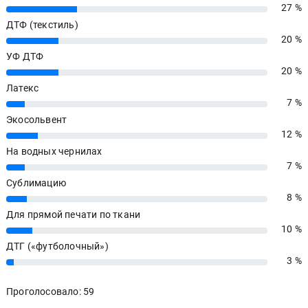
27 %
27%
ДТФ (текстиль)
20 %
20%
УФ ДТФ
20 %
20%
Латекс
7 %
7%
Экосольвент
12 %
12%
На водных чернилах
7 %
7%
Сублимацию
8 %
8%
Для прямой печати по ткани
10 %
10%
ДТГ («футболочный»)
3 %
3%
Проголосовало: 59