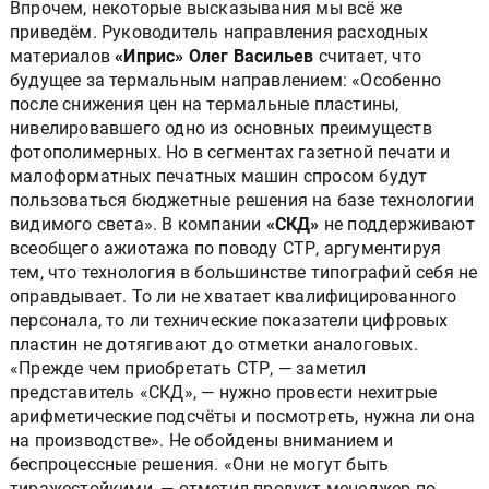
Впрочем, некоторые высказывания мы всё же
приведём. Руководитель направления расходных
материалов
«Иприс» Олег Васильев
считает, что
будущее за термальным направлением: «Особенно
после снижения цен на термальные пластины,
нивелировавшего одно из основных преимуществ
фотополимерных. Но в сегментах газетной печати и
малоформатных печатных машин спросом будут
пользоваться бюджетные решения на базе технологии
видимого света». В компании
«СКД»
не поддерживают
всеобщего ажиотажа по поводу СТР, аргументируя
тем, что технология в большинстве типографий себя не
оправдывает. То ли не хватает квалифицированного
персонала, то ли технические показатели цифровых
пластин не дотягивают до отметки аналоговых.
«Прежде чем приобретать СТР, — заметил
представитель «СКД», — нужно провести нехитрые
арифметические подсчёты и посмотреть, нужна ли она
на производстве». Не обойдены вниманием и
беспроцессные решения. «Они не могут быть
тиражестойкими, — отметил продукт-менеджер по