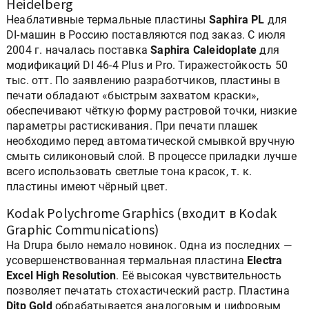
Heidelberg
Неаблативные термальные пластины
Saphira PL
для
DI-машин в Россию поставляются под заказ. С июля
2004 г. началась поставка
Saphira Caleidoplate
для
модификаций DI 46-4 Plus и Pro. Тиражестойкость 50
тыс. отт. По заявлению разработчиков, пластины в
печати обладают «быстрым захватом краски»,
обеспечивают чёткую форму растровой точки, низкие
параметры растискивания. При печати плашек
необходимо перед автоматической смывкой вручную
смыть силиконовый слой. В процессе приладки лучше
всего использовать светлые тона красок, т. к.
пластины имеют чёрный цвет.
Kodak Polychrome Graphics (входит в Kodak
Graphic Communications)
На Drupa было немало новинок. Одна из последних —
усовершенствованная термальная пластина
Electra
Excel High Resolution
. Её высокая чувствительность
позволяет печатать стохастический растр. Пластина
Ditp Gold
обрабатывается аналоговым и цифровым