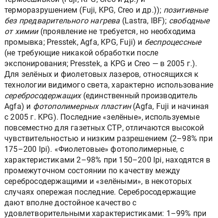
терморазрушением (Fuji, KPG, Creo и др.));
позитивные
без предварительного нагрева
(Lastra, IBF);
свободные
от химии
(проявление не требуется, но необходима
промывка; Presstek, Agfa, KPG, Fuji) и
беспроцессные
(не требующие никакой обработки после
экспонирования; Presstek, а KPG и Creo — в 2005 г.).
Для зелёных и фиолетовых лазеров, относящихся к
технологии видимого света, характерно использование
серебросодержащих
(единственный производитель
Agfa) и
фотополимерных пластин
(Agfa, Fuji и начиная
с 2005 г. KPG). Последние «зелёные», используемые
повсеместно для газетных СТР, отличаются высокой
чувствительностью и низким разрешением (2–98% при
175–200 lpi). «Фиолетовые» фотополимерные, с
характеристиками 2–98% при 150–200 lpi, находятся в
промежуточном состоянии по качеству между
серебросодержащими и «зелёными», в некоторых
случаях опережая последние. Серебросодержащие
дают вполне достойное качество с
удовлетворительными характеристиками: 1–99% при