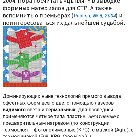
2004. Пора посчитать «цыплят» в выводке
формных материалов для СТР. А также
вспомнить о премьерах (
) и
Publish,
№ 6, 2004
поинтересоваться их дальнейшей судьбой.
Доминирующих ныне технологий прямого вывода
офсетных форм всего две: с помощью лазеров
видимого
света и
термальных
. Для последней
применяются четыре типа пластин:
негативные
с
предварительным нагревом (по конструкции
термослоя — фотополимерные (KPG), с маской (Agfa), с
термосшивкой (Fuji, KPG, Creo и др.) и