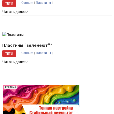
|
|
Consum
Пластины
ТЕГИ
Читать далее
Пластины "зеленеют"*
|
|
Consum
Пластины
ТЕГИ
Читать далее
Реклама. Рекламодатель ООО "Передовые Системы
РЕКЛАМА
Печати" erid: 2SDnjd2d4Qz