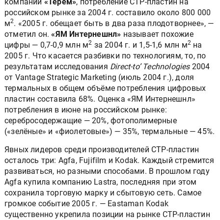
компании
«Терем»
, потребление СТР-пластин на
российском рынке за 2004 г. составило около 800 000
2
м
. «2005 г. обещает быть в два раза плодотворнее», —
отметил он.
«ЯМ Интернешнл»
называет похожие
2
2
цифры — 0,7-0,9 млн м
за 2004 г. и 1,5-1,6 млн м
на
2005 г. Что касается разбивки по технологиям, то, по
результатам исследования
Direct-to’ Technologies
2004
от Vantage Strategic Marketing (июль 2004 г.), доля
термальных в общем объёме потребления цифровых
пластин составила 68%. Оценка «ЯМ Интернешнл»
потребления в июне на российском рынке:
серебросодержащие — 20%, фотополимерные
(«зелёные» и «фиолетовые») — 35%, термальные — 45%.
Явных лидеров среди производителей CTP-пластин
осталось три: Agfa, Fujifilm и Kodak. Каждый стремится
развиваться, но разными способами. В прошлом году
Agfa купила компанию Lastra, последняя при этом
сохранила торговую марку и сбытовую сеть. Самое
громкое событие 2005 г. — Eastaman Kodak
существенно укрепила позиции на рынке CTP-пластин