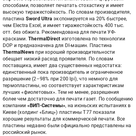
способами, позволяет печатать стохастику и имеет
высокую тиражестойкость. По словам производителя,
пластина
Sword Ultra
экспонируется на 20% быстрее,
чем Electra Excel, и имеет тиражестойкость 400 тыс.
отт. без обжига. Рекомендована для печати УФ-
красками.
ThermalDirect
изготовлена по технологии
DOP и предназначена для DI-машин. Пластина
ThermalNews
при хорошей производительности
обещает низкий расход проявителя. По словам
поставщика, имеет два существенных недостатка:
единственный пока производитель и ограниченное
разрешение (2–98% при 200 lpi), что немного для
термопластины, но соответствует характеристикам
лучших «фиолетовых». Тем не менее, разрешения
более чем достаточно для печати газет. По сообщению
компании
«ВИП-Системы»
, на июньских испытаниях в
Киеве (холдинг «Блиц») пластины Т77 показали
хорошие результаты для коммерческой печати. Все
пластины недавно были официально представлены на
российский рынок.