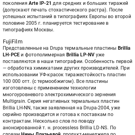
поколения
Arte IP-21
для средних и больших тиражей
(допускают печать стохастического растра). После
успешных испытаний в типографиях Европы во второй
половине 2005 г. планируется тестирование в
типографиях Москвы.
FujiFilm
Представленные на Drupa термальные пластины
Brillia
LH-PCE
и фотополимерная
Brillia LP-NV
уже
поставляются в наши типографии. Особенность первой
— обработка химикатами других производителей. При
использовании УФ-красок тиражестойкость пластин
100 000 отт. (с термообжигом). Все пластины
изготовлены с применением технологии
многоуровневого электрохимического зернения
Multigrain. Серия негативных термальных пластин
Brillia LH-NN, также заявленная на Drupa-2004, уже
серийно производится и готова к поставкам по
контрактам. Несколько слов по поводу
анонсированной т. н. processless Brillia LD-NS. По
словам
Нины Друзьевой
, продукт-менеджера по