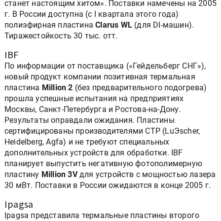
станет настоящим хитом». Поставки намечены на 2005
г. В России доступна (с I квартала этого года)
полиэфирная пластина
Clarus WL
(для DI-машин).
Тиражестойкость 30 тыс. отт.
IBF
По информации от поставщика («Гейдельберг СНГ»),
новый продукт компании позитивная термальная
пластина
Million 2
(без предварительного подогрева)
прошла успешные испытания на предприятиях
Москвы, Санкт-Петербурга и Ростова-на-Дону.
Результаты оправдали ожидания. Пластины
сертифицированы производителями CTP (LuЭscher,
Heidelberg, Agfa) и не требуют специальных
дополнительных устройств для обработки. IBF
планирует выпустить негативную фотополимерную
пластину
Million 3V
для устройств с мощностью лазера
30 мВт. Поставки в России ожидаются в конце 2005 г.
Ipagsa
Ipagsa представила термальные пластины второго