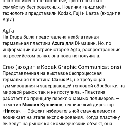
пластин именно термальные, три относятся к
семейству беспроцессных. Новинки «видимой»
технологии представили Kodak, Fuji и Lastra (входит в
Agfa).
Agfa
На Drupa была представлена неаблативная
термальная пластина
Azura
для DI-машин. Но, по
информации дистрибьюторов Agfa, распространения
на российском рынке она пока не получила.
Creo (входит в Kodak Graphic Communications)
Представленная на выставке беспроцессная
термальная пластина
Clarus PL
, не требующая
гуммирования и завершающей тепловой обработки, на
мировой рынок так и не поступила. «Пластина
работает по принципу переключаемых полимеров, —
отметил
Михаил Кувшинов
, технический директор
«Нисса»
. — Эффект избирательной смачиваемости
возникает на этапе экспонирования. Когда пластину
выведут на рынок как коммерческий объект, она