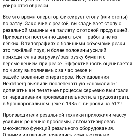
убираются обрезки.
Всё это время оператор фиксирует стопу (или стопы)
по затлу. Закончив с резкой, выкладывает стопу с
резальной машины на паллету с готовой продукцией.
Приходится постоянно двигаться — работа не из
лёгких. В типографиях с большими объёмами резки
это тяжёлый труд, и более половины усилий
приходится на загрузку/разгрузку бумаги с
перемещением при резке. Эффективность оценивается
по числу выполняемых за час резов и
задействованных операторов. Исследования
Heidelberg выявили послепечатную «аномалию»:
допечатные и печатные процессы серьёзно выиграли
от наращивания производительности, а трудозатраты
в брошюровальном цехе с 1985 г. выросли на 61%!
Производители резальной техники приложили массу
усилий к решению проблемы, автоматизировав
множество функций резального оборудования.
Одними из первых появились компьютерные