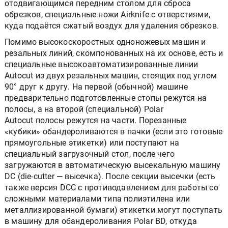
отодвигающимся передним столом для сброса
обрезков, специальные ножи Airknife с отверстиями,
куда подаётся сжатый воздух для удаления обрезков.
Помимо высокоскоростных одноножевых машин и
резальных линий, скомпонованных на их основе, есть и
специальные высокоавтоматизированные линии
Autocut из двух резальных машин, стоящих под углом
90° друг к другу. На первой (обычной) машине
предварительно подготовленные стопы режутся на
полосы, а на второй (специальной) Polar
Autocut полосы режутся на части. Порезанные
«кубики» обандероливаются в пачки (если это готовые
прямоугольные этикетки) или поступают на
специальный загрузочный стол, после чего
загружаются в автоматическую высекальную машину
DC (die-cutter — высечка). После секции высечки (есть
также версия DCC с противодавлением для работы со
сложными материалами типа полиэтилена или
металлизированной бумаги) этикетки могут поступать
в машину для обандероливания Polar BD, откуда