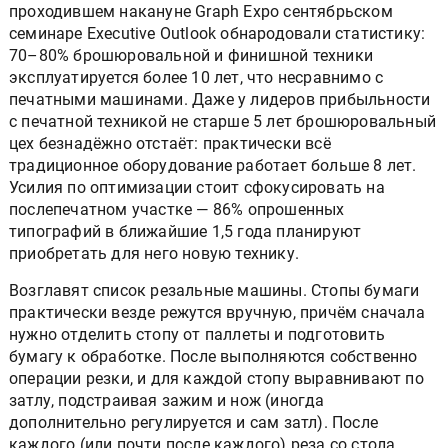
проходившем накануне Graph Expo сентябрьском
семинаре Executive Outlook обнародовали статистику:
70–80% брошюровальной и финишной техники
эксплуатируется более 10 лет, что несравнимо с
печатными машинами. Даже у лидеров прибыльности
с печатной техникой не старше 5 лет брошюровальный
цех безнадёжно отстаёт: практически всё
традиционное оборудование работает больше 8 лет.
Усилия по оптимизации стоит сфокусировать на
послепечатном участке — 86% опрошенных
типографий в ближайшие 1,5 года планируют
приобретать для него новую технику.
Возглавят список резальные машины. Стопы бумаги
практически везде режутся вручную, причём сначала
нужно отделить стопу от паллеты и подготовить
бумагу к обработке. После выполняются собственно
операции резки, и для каждой стопу выравнивают по
затлу, подстраивая зажим и нож (иногда
дополнительно регулируется и сам затл). После
каждого (или почти после каждого) реза со стола