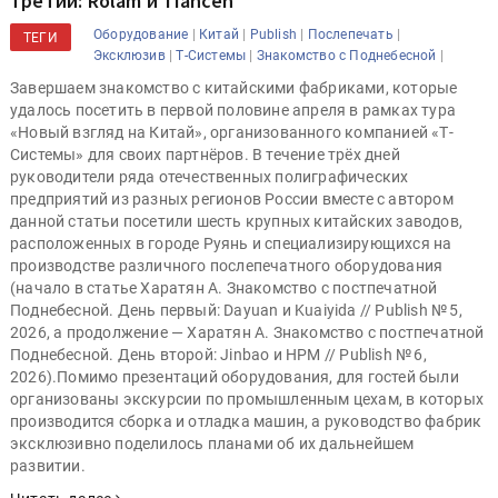
третий: Rolam и Tiancen
|
|
|
|
Оборудование
Китай
Publish
Послепечать
ТЕГИ
|
|
|
Эксклюзив
Т-Системы
Знакомство с Поднебесной
Завершаем знакомство с китайскими фабриками, которые
удалось посетить в первой половине апреля в рамках тура
«Новый взгляд на Китай», организованного компанией «Т-
Системы» для своих партнёров. В течение трёх дней
руководители ряда отечественных полиграфических
предприятий из разных регионов России вместе с автором
данной статьи посетили шесть крупных китайских заводов,
расположенных в городе Руянь и специализирующихся на
производстве различного послепечатного оборудования
(начало в статье Харатян А. Знакомство с постпечатной
Поднебесной. День первый: Dayuan и Kuaiyida // Publish № 5,
2026, а продолжение — Харатян А. Знакомство с постпечатной
Поднебесной. День второй: Jinbao и HPM // Publish № 6,
2026).Помимо презентаций оборудования, для гостей были
организованы экскурсии по промышленным цехам, в которых
производится сборка и отладка машин, а руководство фабрик
эксклюзивно поделилось планами об их дальнейшем
развитии.