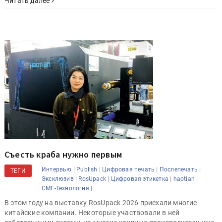
Читать далее
Съесть краба нужно первым
|
|
|
|
Интервью
Publish
Цифровая печать
Послепечать
ТЕГИ
|
|
|
|
Эксклюзив
RosUpack
Цифровая этикетка
haotian
|
СМГ-Технология
В этом году на выставку RosUpack 2026 приехали многие
китайские компании. Некоторые участвовали в ней