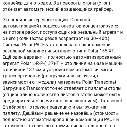
конвейер для отходов. За повороты стопы (стоп)
отвечает автоматический вращающийся грейфер.
Это крайне интересные опции. С полной
автоматизацией процесса оператор концентрируется
на потоке работ, поступающих на резальный агрегат и
с него (количество резов возрастает на 30–40%).
Система Polar PACE установлена на одноножевой
резальной машине гильотинного типа Polar 155 XT.
Ещё один вариант — полностью автоматизированный
агрегат Polar L-R-P-(137)-T – это линия на базе машины
с шириной 137 см и устройством автоматической
транспортировки (разгрузки или загрузки, в
зависимости от модели) материала Polar Transomat.
Загрузчик Transomat точно отделяет с паллеты стопы
(опционально количество листов в стопе может быть
предварительно посчитано взвешиванием). Transomat
E забирает готовую продукцию и выгружает на
паллету. Дешёвым решение не назовёшь (стоимость
полностью автоматизированной комбинации PACE и
Transomat доходит до полумиллиона долларов), но