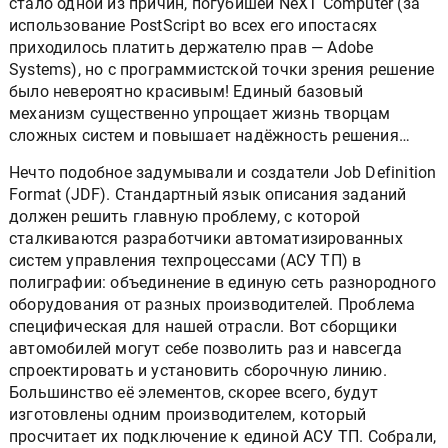
стало одной из причин, погубишей NeXT Computer (за
использование PostScript во всех его ипостасях
приходилось платить держателю прав — Adobe
Systems), но с программистской точки зрения решение
было невероятно красивым! Единый базовый
механизм существенно упрощает жизнь творцам
сложных систем и повышает надёжность решения…
Нечто подобное задумывали и создатели Job Definition
Format (JDF). Стандартный язык описания заданий
должен решить главную проблему, с которой
сталкиваются разработчики автоматизированных
систем управления техпроцессами (АСУ ТП) в
полиграфии: объединение в единую сеть разнородного
оборудования от разных производителей. Проблема
специфическая для нашей отрасли. Вот сборщики
автомобилей могут себе позволить раз и навсегда
спроектировать и установить сборочную линию.
Большинство её элементов, скорее всего, будут
изготовлены одним производителем, который
просчитает их подключение к единой АСУ ТП. Собрали,