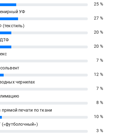
25 %
енирный УФ
27 %
 (текстиль)
20 %
 ДТФ
20 %
екс
7 %
сольвент
12 %
водных чернилах
7 %
блимацию
8 %
 прямой печати по ткани
10 %
 («футболочный»)
3 %