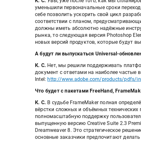
К. С.
Увы, уже после того, как мы спланиро
IPSA 2026 приглашает за и
уменьшили первоначальные сроки переход
поставщиками и новыми
себе позволить ускорить свой цикл разра
решениями для брендов
соответствии с планом, предусматривающ
должны иметь абсолютно надёжные инстру
Kairos выпускает станцию
рынка, то следующая версия Photoshop Elem
смешения красок Ada Colo
новых версий продуктов, которые будут в
А будут ли выпускаться Universal-обновл
К. С.
Нет, мы решили поддерживать платфор
документ с ответами на наиболее частые в
Intel:
http://www.adobe.com/products/pdfs/in
Что будет с пакетами FreeHand, FrameMake
К. С.
В судьбе FrameMaker полная определ
вёрстки сложных и объёмных технических п
полномасштабную поддержку пользователе
выпущенную версию Creative Suite 2.3 Prem
Dreamweaver 8. Это стратегическое решение
основные заказчики предпочитают делать 