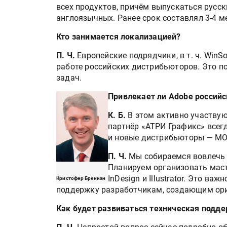
всех продуктов, причём выпускаться русск
англоязычных. Ранее срок составлял 3-4 м
Кто занимается локализацией?
П. Ч.
Европейские подрядчики, в т. ч. WinS
работе российских дистрибьюторов. Это п
задач.
Привлекает ли Adobe российс
К. Б.
В этом активно участвую
партнёр «АТРИ Графикс» всегд
и новые дистрибьюторы — MON
П. Ч.
Мы собираемся вовлечь 
Планируем организовать масте
InDesign и Illustrator. Это в
Кристофер Бреннан
поддержку разработчикам, создающим ори
Как будет развиваться техническая подд