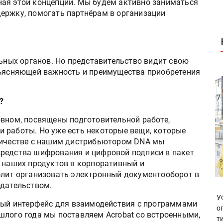
ная этой концепции. Мы будем активно заниматься
ержку, помогать партнёрам в организации
ьных органов. Но представительство видит свою
бъясняющей важность и преимущества приобретения
?
вном, посвящены подготовительной работе,
 работы. Но уже есть некоторые вещи, которые
дничестве с нашим дистрибьютором DNA мы
средства шифрования и цифровой подписи в пакет
я наших продуктов в корпоративный и
олит организовать электронный документооборот в
одательством.
У
тый интерфейс для взаимодействия с программами
о
шлого года мы поставляем Acrobat со встроенными,
т