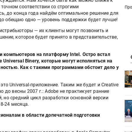
суждается. Нам хочется быть как можно ближе к
 точном соответствии со строгими
Про
ь, до конца года найдём оптимальное решение для
до обещаю одно — уровень поддержки будет лучше!
стрибьюторы — их клиенты могут позвонить и
шение, которое будет принято в представительстве,
и компьютеров на платформу Intel. Остро встал
Universal Binery, которые могут исполняться на
ностью. Как с такими программами обстоит дело у
HeyGears анонсировала
УФ/3D-
полноцветный гибридный УФ/3D-
то Universal-приложение. Таким же будет и Creative
принтер G1X
но до весны 2007 г.: Adobe не практикует ранние
, но средний цикл разработки основной версии
ет
Росприроднадзор запускает
8-24 месяца.
«Калькулятор утилизации»
ионалам в области допечатной подготовки