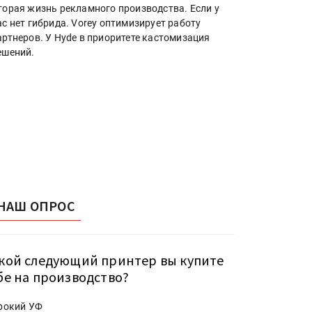
торая жизнь рекламного производства. Если у
ас нет гибрида. Vorey оптимизирует работу
артнеров. У Hyde в приоритете кастомизация
ешений.
НАШ ОПРОС
кой следующий принтер вы купите
бе на производство?
рокий УФ