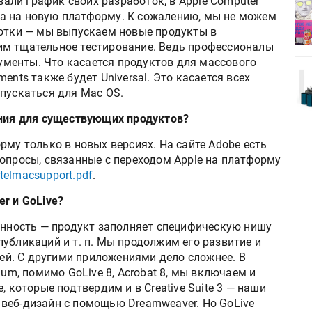
вали график своих разработок, в Apple Computer
деями,
IPSA 2026 приглашает за идеями,
а на новую платформу. К сожалению, мы не можем
поставщиками и новыми
ботки — мы выпускаем новые продукты в
решениями для брендов
им тщательное тестирование. Ведь профессионалы
менты. Что касается продуктов для массового
Kairos выпускает станцию
ents также будет Universal. Это касается всех
r Lava
смешения красок Ada Color Lava
ыпускаться для Mac OS.
ения для существующих продуктов?
му только в новых версиях. На сайте Adobe есть
опросы, связанные с переходом Apple на платформу
telmacsupport.pdf
.
r и GoLive?
ённость — продукт заполняет специфическую нишу
убликаций и т. п. Мы продолжим его развитие и
й. С другими приложениями дело сложнее. В
ium, помимо GoLive 8, Acrobat 8, мы включаем и
, которые подтвердим и в Creative Suite 3 — наши
веб-дизайн с помощью Dreamweaver. Но GoLive