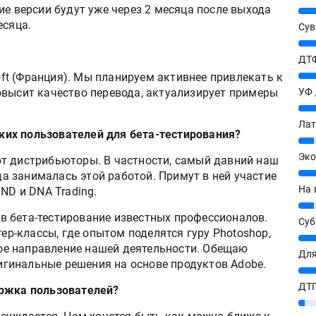
ие версии будут уже через 2 месяца после выхода
25%
есяца.
Сув
27%
ДТФ
20%
oft (Франция). Мы планируем активнее привлекать к
овысит качество перевода, актуализирует примеры
УФ
20%
Лат
ких пользователей для бета-тестирования?
7%
Эко
т дистрибьюторы. В частности, самый давний наш
12%
а занималась этой работой. Примут в ней участие
На 
D и DNA Trading.
7%
в бета-тестирование известных профессионалов.
Су
р-классы, где опытом поделятся гуру Photoshop,
8%
ажное направление нашей деятельности. Обещаю
Для
гинальные решения на основе продуктов Adobe.
10%
ДТГ
ержка пользователей?
3%