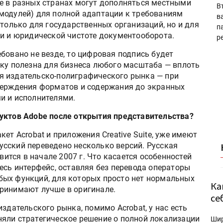
е в разных странах могут дополняться местными
В
модулей) для полной адаптации к требованиям
в
 только для государственных организаций, но и для
п
ти и юридической чистоте документооборота.
р
овано не везде, то цифровая подпись будет
ьку полезна для бизнеса любого масштаба — вплоть
я издательско-полиграфического рынка — при
верждения форматов и содержания до экранных
и и исполнителями.
уктов Adobe после открытия представительства?
т Acrobat и приложения Creative Suite, уже имеют
сский переведено несколько версий. Русская
вится в начале 2007 г. Что касается особенностей
есь интерфейс, оставляя без перевода операторы
бых функций, для которых просто нет нормальных
Ка
ринимают лучше в оригинале.
се
дательского рынка, помимо Acrobat, у нас есть
риняли стратегическое решение о полной локализации
Ши