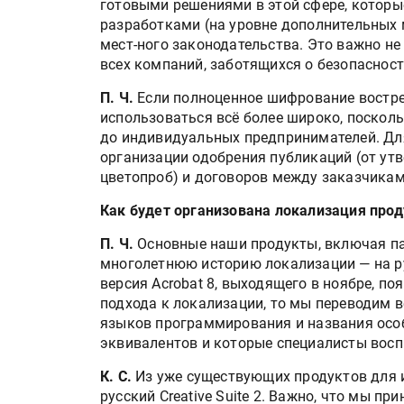
готовыми решениями в этой сфере, которы
разработками (на уровне дополнительных 
мест-ного законодательства. Это важно не
всех компаний, заботящихся о безопаснос
П. Ч.
Если полноценное шифрование востреб
использоваться всё более широко, поскол
до индивидуальных предпринимателей. Дл
организации одобрения публикаций (от ут
цветопроб) и договоров между заказчикам
Как будет организована локализация прод
П. Ч.
Основные наши продукты, включая паке
многолетнюю историю локализации — на ру
версия Acrobat 8, выходящего в ноябре, поя
подхода к локализации, то мы переводим в
языков программирования и названия осо
эквивалентов и которые специалисты восп
К. С.
Из уже существующих продуктов для из
русский Creative Suite 2. Важно, что мы п