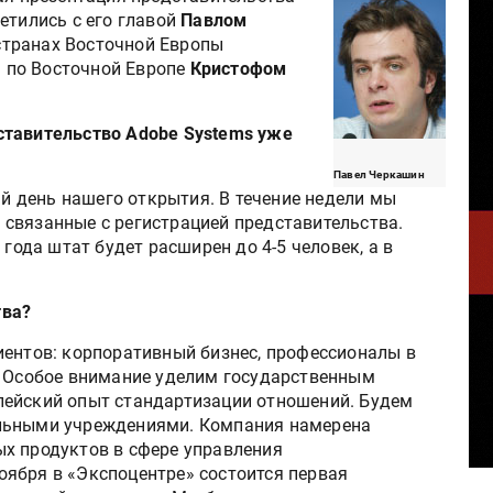
етились с его главой
Павлом
странах Восточной Европы
 по Восточной Европе
Кристофом
ставительство Adobe Systems уже
Павел Черкашин
ый день нашего открытия. В течение недели мы
связанные с регистрацией представительства.
 года штат будет расширен до 4-5 человек, а в
тва?
ентов: корпоративный бизнес, профессионалы в
. Особое внимание уделим государственным
пейский опыт стандартизации отношений. Будем
ельными учреждениями. Компания намерена
х продуктов в сфере управления
ября в «Экспоцентре» состоится первая