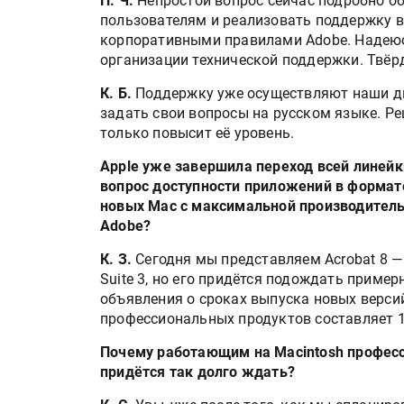
П. Ч.
Непростой вопрос сейчас подробно об
пользователям и реализовать поддержку в
корпоративными правилами Adobe. Надеюс
организации технической поддержки. Твёр
К. Б.
Поддержку уже осуществляют наши ди
задать свои вопросы на русском языке. Ре
только повысит её уровень.
Apple уже завершила переход всей линейк
вопрос доступности приложений в формате 
новых Мас с максимальной производитель
Adobe?
HeyGears анонсировала
полноцветный гибридный 
К. З.
Сегодня мы представляем Acrobat 8 — э
принтер G1X
Suite 3, но его придётся подождать пример
объявления о сроках выпуска новых версий
Росприроднадзор запуска
профессиональных продуктов составляет 1
«Калькулятор утилизации»
Почему работающим на Macintosh професс
придётся так долго ждать?