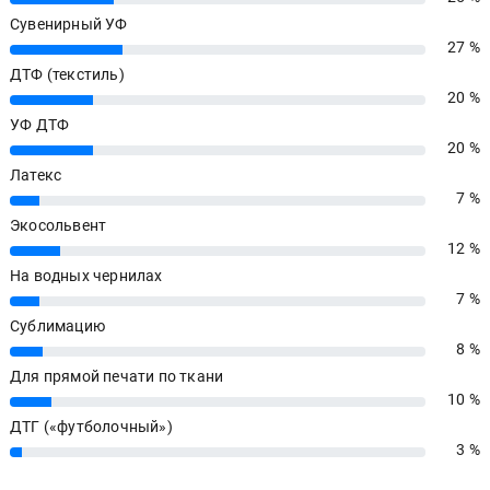
Сувенирный УФ
27 %
27%
ДТФ (текстиль)
20 %
20%
УФ ДТФ
20 %
20%
Латекс
7 %
7%
Экосольвент
12 %
12%
На водных чернилах
7 %
7%
Сублимацию
8 %
8%
Для прямой печати по ткани
10 %
10%
ДТГ («футболочный»)
3 %
3%