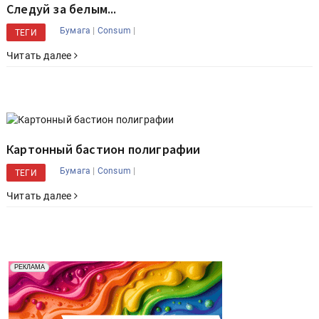
Следуй за белым...
|
|
Бумага
Consum
ТЕГИ
Читать далее
Картонный бастион полиграфии
|
|
Бумага
Consum
ТЕГИ
Читать далее
Реклама. Рекламодатель ООО "Передовые Системы
РЕКЛАМА
Печати" erid: 2SDnjd2d4Qz