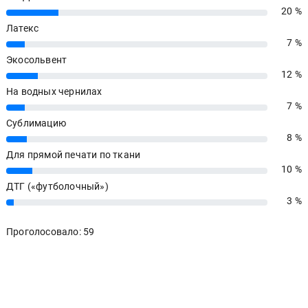
20 %
20%
Латекс
7 %
7%
Экосольвент
12 %
12%
На водных чернилах
7 %
7%
Сублимацию
8 %
8%
Для прямой печати по ткани
10 %
10%
ДТГ («футболочный»)
3 %
3%
Проголосовало: 59