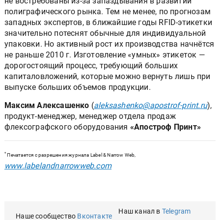
не востребованы из-за запаздывания в развитии
полиграфического рынка. Тем не менее, по прогнозам
западных экспертов, в ближайшие годы RFID-этикетки
значительно потеснят обычные для индивидуальной
упаковки. Но активный рост их производства начнётся
не раньше 2010 г. Изготовление «умных» этикеток —
дорогостоящий процесс, требующий больших
капиталовложений, которые можно вернуть лишь при
выпуске больших объемов продукции.
Максим Алексашенко
(
aleksashenko@apostrof-print.ru
),
продукт-менеджер, менеджер отдела продаж
флекcографского оборудования
«Апостроф Принт»
*
Печатается с разрешения журнала Label & Narrow Web,
www.labelandnarrowweb.com
Наш канал в
Telegram
Наше сообщество
Вконтакте