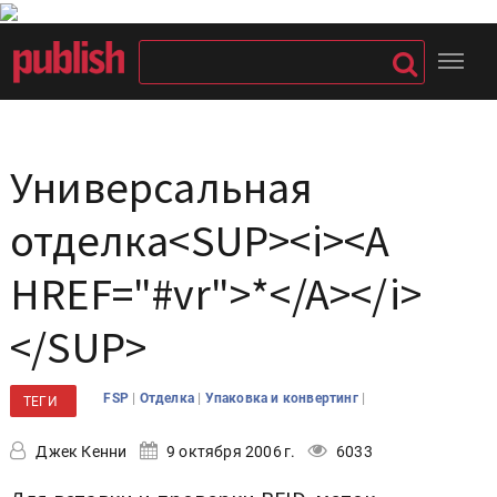
Универсальная
отделка<SUP><i><A
HREF="#vr">*</A></i>
</SUP>
|
|
|
FSP
Отделка
Упаковка и конвертинг
ТЕГИ
Джек Кенни
9 октября 2006 г.
6033