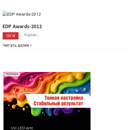
EDP Awards-2012
|
Publish
ТЕГИ
Читать далее
Реклама. Рекламодатель ООО "Передовые Системы
РЕКЛАМА
Печати" erid: 2SDnjd2d4Qz