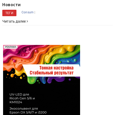
Новости
|
Consum
ТЕГИ
Читать далее
Реклама. Рекламодатель ООО "Передовые Системы
РЕКЛАМА
Печати" erid: 2SDnjd2d4Qz