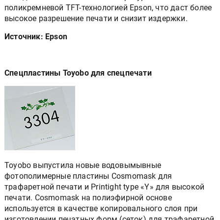
поликремневой TFT-технологией Epson, что даст более
высокое разрешение печати и снизит издержки.
Источник: Epson
Спецпластины Toyobo для спецпечати
Toyobo выпустила новые водовымывные
фотополимерные пластины Cosmomask для
трафаретной печати и Printight type «Y» для высокой
печати. Cosmomask на полиэфирной основе
используется в качестве копировального слоя при
изготовлении печатных форм (сеток) для трафаретной