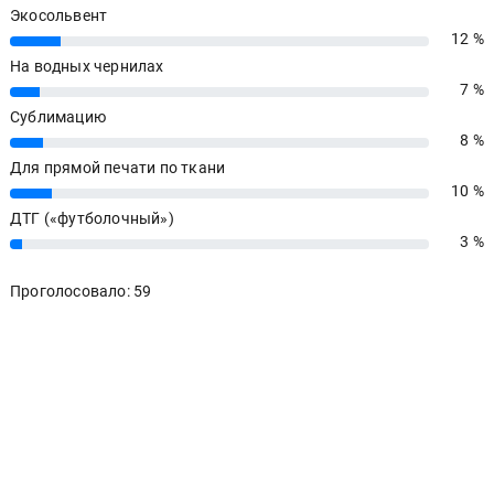
Экосольвент
12 %
12%
На водных чернилах
7 %
7%
Сублимацию
8 %
8%
Для прямой печати по ткани
10 %
10%
ДТГ («футболочный»)
3 %
3%
Проголосовало: 59