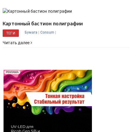
Картонный бастион полиграфии
|
|
Бумага
Consum
ТЕГИ
Читать далее
Реклама. Рекламодатель ООО "Передовые Системы
РЕКЛАМА
Печати" erid: 2SDnjd2d4Qz