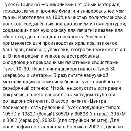
Tyvek («Тайвек») — уникальный нетканый материал;
гораздо легче и прочнее бумаги и универсальнее, чем
ткань. Изготовлен на 100% из чистых полиэтиленовых
волокон, соединённых под давлением и температурой,
создающих прочную основу для печати; идеален для
областей, где важна долговечность. Успешно
применяется для производства ярлыков, этикеток,
баннеров, вывесок, упаковки, географических карт и т.
д. В полиграфии и упаковке востребованы
обладающие прекрасными печатными свойствами
Tyvek 10, 30. Новая линия декоративного Tyvek 30 —
«серебро» и «янтарь». В результате вакуумной
металлизации алюминием белый Tyvek приобретает
серебряный оттенок. Чтобы не допустить истирания
покрытия, на него наносят лак методом глубокой
ротационной печати. В ассортименте «Центра
полимеров» есть рулонный Tyvek следующих типов:
1057D и 1082D (белый),3057D и 3082S (янтарь), 3057M
и 3082 (серебро), 2082D (для струйной печати). Для
полиграфии поставляется в Россию с 2002 г.; одна из