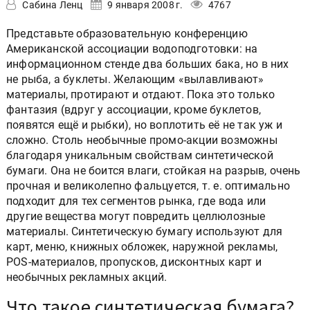
Сабина Ленц
9 января 2008 г.
4767
Представьте образовательную конференцию
Американской ассоциации водоподготовки: на
информационном стенде два больших бака, но в них
не рыба, а буклеты. Желающим «вылавливают»
материалы, протирают и отдают. Пока это только
фантазия (вдруг у ассоциации, кроме буклетов,
появятся ещё и рыбки), но воплотить её не так уж и
сложно. Столь необычные промо-акции возможны
благодаря уникальным свойствам синтетической
бумаги. Она не боится влаги, стойкая на разрыв, очень
прочная и великолепно фальцуется, т. е. оптимально
подходит для тех сегментов рынка, где вода или
другие вещества могут повредить целлюлозные
материалы. Синтетическую бумагу используют для
карт, меню, книжных обложек, наружной рекламы,
POS-материалов, пропусков, дисконтных карт и
необычных рекламных акций.
Что такое синтетическая бумага?