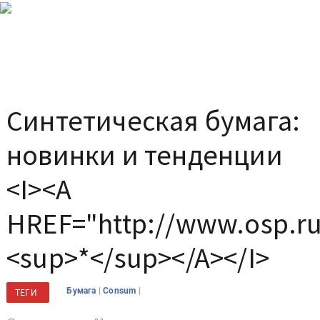
Синтетическая бумага:
новинки и тенденции
<I><A
HREF="http://www.osp.ru
<sup>*</sup></A></I>
|
|
Бумага
Consum
ТЕГИ