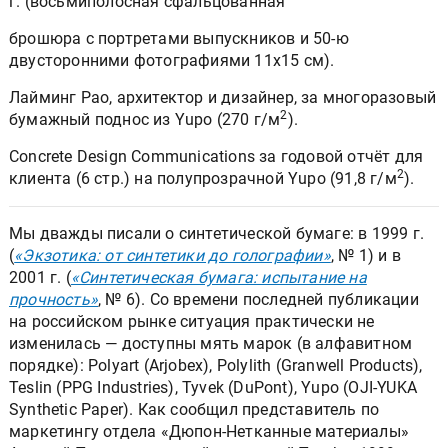
г. (восьмиполосная сфальцованная
брошюра с портретами выпускников и 50-ю
двусторонними фотографиями 11x15 см).
Лайминг Рао, архитектор и дизайнер, за многоразовый
2
бумажный поднос из Yupo (270 г/м
).
Concrete Design Communications за годовой отчёт для
2
клиента (6 стр.) на полупрозрачной Yupo (91,8 г/м
).
Мы дважды писали о синтетической бумаге: в 1999 г.
(
«Экзотика: от синтетики до голографии»
, № 1) и в
2001 г. (
«Синтетическая бумага: испытание на
прочность»
, № 6). Со времени последней публикации
на российском рынке ситуация практически не
изменилась — доступны мять марок (в алфавитном
порядке): Polyart (Arjobex), Polylith (Granwell Products),
Teslin (PPG Industries), Tyvek (DuPont), Yupo (OJI-YUKA
Synthetic Paper). Как сообщил представитель по
маркетингу отдела «Дюпон-Нетканные материалы»