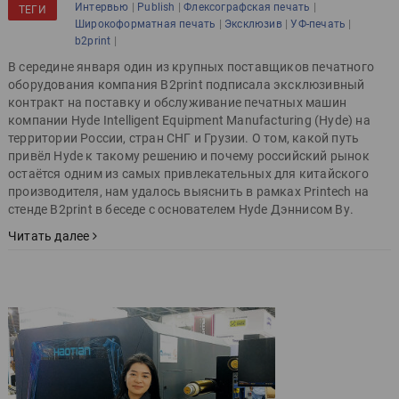
|
|
|
Интервью
Publish
Флексографская печать
ТЕГИ
|
|
|
Широкоформатная печать
Эксклюзив
УФ-печать
|
b2print
В середине января один из крупных поставщиков печатного
оборудования компания B2print подписала эксклюзивный
контракт на поставку и обслуживание печатных машин
компании Hyde Intelligent Equipment Manufacturing (Hyde) на
территории России, стран СНГ и Грузии. О том, какой путь
привёл Hyde к такому решению и почему российский рынок
остаётся одним из самых привлекательных для китайского
производителя, нам удалось выяснить в рамках Printech на
стенде B2print в беседе с основателем Hyde Дэннисом Ву.
Читать далее