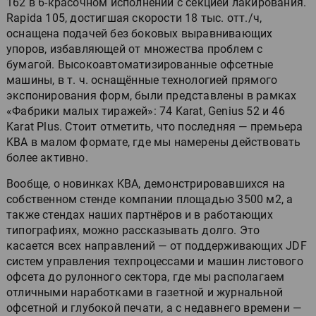
162 в 6-красочном исполнении с секцией лакирования.
Rapida 105, достигшая скорости 18 тыс. отт./ч,
оснащена подачей без боковых выравнивающих
упоров, избавляющей от множества проблем с
бумагой. Высокоавтоматизированные офсетные
машины, в т. ч. оснащённые технологией прямого
экспонирования форм, были представлены в рамках
«Фабрики малых тиражей»: 74 Karat, Genius 52 и 46
Karat Plus. Стоит отметить, что последняя — премьера
KBA в малом формате, где мы намерены действовать
более активно.
Вообще, о новинках KBA, демонстрировавшихся на
собственном стенде компании площадью 3500 м2, а
также стендах наших партнёров и в работающих
типографиях, можно рассказывать долго. Это
касается всех направлений — от поддерживающих JDF
систем управления техпроцессами и машин листового
офсета до рулонного сектора, где мы располагаем
отличными наработками в газетной и журнальной
офсетной и глубокой печати, а с недавнего времени —