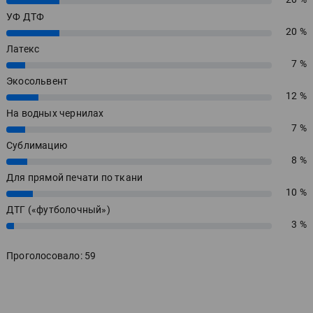
20%
УФ ДТФ
20 %
20%
Латекс
7 %
7%
Экосольвент
12 %
12%
На водных чернилах
7 %
7%
Сублимацию
8 %
8%
Для прямой печати по ткани
10 %
10%
ДТГ («футболочный»)
3 %
3%
Проголосовало: 59