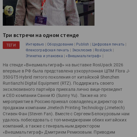
Три встречи на одном стенде
|
|
|
|
Интервью
Оборудование
Publish
Цифровая печать
ТЕГИ
|
|
|
Флексографская печать
Эксклюзив
RosUpack
|
|
Этикетка и упаковка
«Внешмальтиграф»
На стенде «Внешмальтиграф» на выставке RosUpack 2026
впервые в РФ была представлена узкорулонная ЦПМ Flora J-
350GT5 Hybrid пятого поколения от китайской Shenzhen
Runtianzhi Digital Equipment (RTZ). Поддержать своего
эксклюзивного партнёра приехала лично вице-президент
и CEO компании Санни Ю (Sunny Yu). Также на это
мероприятие в Россию приехал совладелец и директор по
продажам компании Jmetech Printing Technology (Jmetech)
Стивен Фан (Steven Fan). Вместе с Сергеем Белокуровым нам
удалось побеседовать с топ-менеджерами обеих китайских
компаний, а также с генеральным директором
«Внешмальтиграф» Дмитрием Ремизовым. Приводим