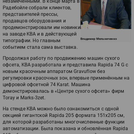
незамеченными. В конце марта в
Радебойле собрали клиентов,
представителей прессы,
продавцов оборудования и
продемонстрировали им новинки
на заводе KBA и в действующей
Владимир Мельниченко
типографии. Но главным
событием стала сама выставка.
Продолжая работу по продвижению машин сухого
офсета, KBA разработала и представила Rapida 74 G с
новым красочным аппаратом Gravuflow без
регулировки красочных зон, впервые применённым на
цифровой офсетной 74 Karat. Машина
демонстрировалась в «Центре сухого офсета» фирм
Toray и Marks-3zet.
На стенде KBA можно было ознакомиться с одной
секцией гигантской Rapida 205 формата 151х205 см,
для которой разработаны многочисленные функции
автоматизации. Была показана и обновлённая Rapida