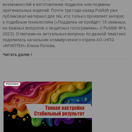
возможностей в изготовлении подделок или подмены
оригинальных изделий. Почти три года назад Publish уже
публиковал материал для тех, кто только проявляет интерес
к подобным технологиям («Подделка не пройдёт: 15 наивных,
но важных вопросов о защитных голограммах» // Publish № 4,
2023). Ответами на актуальные вопросы по данной тематике
поделилась начальник коммерческого отдела АО «НПО
«КРИПТЕН» Елена Попова.
Читать далее
Реклама. Рекламодатель ООО "Передовые Системы
РЕКЛАМА
Печати" erid: 2SDnjd2d4Qz