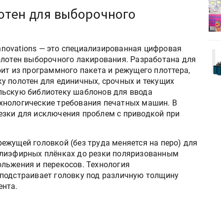
деями,
IPSA 2026 приглашает за идеями,
отен для выборочного
поставщиками и новыми
решениями для брендов
Innovations — это специализированная цифровая
Kairos выпускает станцию
олотен выборочного лакирования. Разработана для
r Lava
смешения красок Ada Color Lava
ит из программного пакета и режущего плоттера,
у полотен для единичных, срочных и текущих
льскую библиотеку шаблонов для ввода
хнологические требования печатных машин. В
езки для исключения проблем с приводкой при
ежущей головкой (без труда меняется на перо) для
олиэфирных плёнках до резки поляризованным
льжения и перекосов. Технология
подстраивает головку под различную толщину
ента.