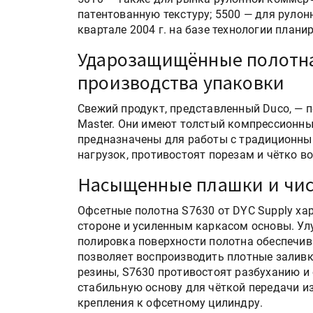
патентованную текстуру; 5500 — для рулон
квартале 2004 г. на базе технологии плани
Ударозащищённые полотна
производства упаковки
Свежий продукт, представленный Duco, — п
Master. Они имеют толстый компрессионны
предназначены для работы с традиционны
нагрузок, противостоят порезам и чётко в
HeyGears анонсировала
Насыщенные плашки и чис
полноцветный гибридный 
принтер G1X
Офсетные полотна S7630 от DYC Supply ха
стороне и усиленным каркасом основы. У
полировка поверхности полотна обеспечив
Росприроднадзор запуска
позволяет воспроизводить плотные заливк
«Калькулятор утилизации»
резины, S7630 противостоят разбуханию и
стабильную основу для чёткой передачи из
крепления к офсетному цилиндру.