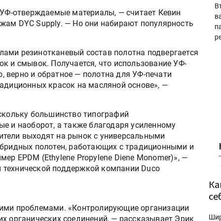
В
а УФ-отверждаемые материалы, — считает Кевин
в
жам DYC Supply. — Но они набирают популярность
п
р
лами резинотканевый состав полотна подвергается
к и смывок. Получается, что использование УФ-
 верно и обратное — полотна для УФ-печати
радиционных красок на масляной основе», —
оскольку большинство типографий
ые и наоборот, а также благодаря усиленному
ители выходят на рынок с универсальными
ибридных полотен, работающих с традиционными и
ер EPDM (Ethylene Propylene Diene Monomer)», —
 технической поддержкой компании Duco
Ка
се
кими проблемами. «Контролирующие организации
Ши
их органических соединений, — рассказывает Эрик