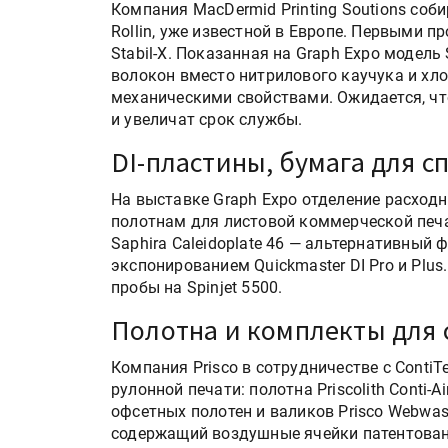
Компания MacDermid Printing Soutions соб
Rollin, уже известной в Европе. Первыми про
Stabil-X. Показанная на Graph Expo модель
волокон вместо нитрилового каучука и хл
механическими свойствами. Ожидается, чт
и увеличат срок службы.
DI-пластины, бумага для с
На выставке Graph Expo отделение расходн
полотнам для листовой коммерческой печат
Saphira Caleidoplate 46 — альтернативны
экспонированием Quickmaster DI Pro и Plus
пробы на Spinjet 5500.
Полотна и комплекты для
Компания Prisco в сотрудничестве с Conti
рулонной печати: полотна Priscolith Conti-A
офсетных полотен и валиков Prisco Webwa
содержащий воздушные ячейки патентова