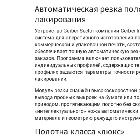
IPSA 2026 приглашает за и
Автоматическая резка пол
поставщиками и новыми
решениями для брендов
лакирования
Устройство Gerber Sector компании Gerber 
Kairos выпускает станцию
система для оперативного изготовления п
смешения красок Ada Colo
коммерческой и упаковочной печати, состо
обеспечивает точную автоматическую резк
заказов. Программа включает пользовате
индивидуальных профилей, содержащих те
профилях задаются параметры точности р
лакировании.
Модуль резки снабжён высокоскоростной р
вывода пробных выкроек на бумаге или п
приводом, протягивающим полотно без ско
«интеллектуального» ножа автоматически 
материала и геометрию режущего инструм
Полотна класса «люкс»