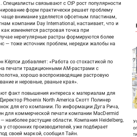
 Специалисты связывают с CtP рост популярности
понирование форм практически решает проблему
я чаще внимание уделяется офсетным пластинам,
ам компании Day International, настаивает, что и
 как изменяется растровая точка при
случае нерегулярные растры формируются более
с — тоже источник проблем, нередки жалобы на
н Кёртси добавляет: «Работа со стохастикой по
на печати традиционными АМ-растрами с
ы полотна, хорошо воспроизводящие растровую
вание и неровные, рваные края».
ают факт повышения интереса к материалам для
 Директор Phoenix North America Скотт Полинер
нок для его компании. По информации Дуга Рича,
ен для коммерческой печати компании MacDermid
е — наиболее растущие области. Компания Heidelberg,
У
у сторонних производителей, уже подбирает
о
под своей маркой, сообщил Тайн.
т