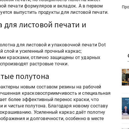
ной печати формуляров и вкладок. А в первом
Про
руется выпустить продукты для листовой печати.
 для листовой печати и
олотна для листовой и упаковочной печати Dot
й слой и усиленный прочный каркас;
ми красками, отлично защищены от ударных
оспроизводят растровые точки.
HeyGears анонсировала
тые полутона
УФ/3D-
полноцветный гибридный УФ/3D-
принтер G1X
рактерны новым составом резины на рабочей
лучшенная красковосприимчивость и специальная
ает более эффективный перенос краски, что
ет
Росприроднадзор запускает
и и чистые полутона. Благодаря новому составу
«Калькулятор утилизации»
 окрашиванию. Усиленный каркас даёт полотну
ображения и долговечности, особенно в месте