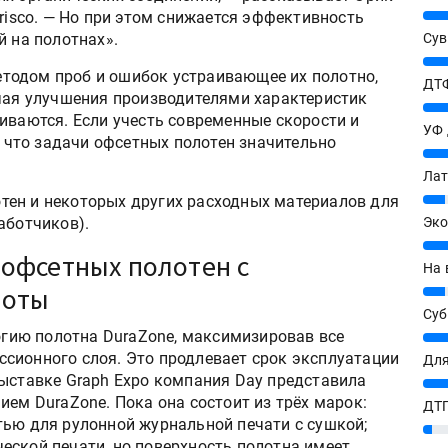
25%
Prisco. — Но при этом снижается эффективность
й на полотнах».
Сув
27%
тодом проб и ошибок устраивающее их полотно,
ДТФ
ечая улучшения производителями характеристик
20%
иваются. Если учесть современные скорости и
УФ
, что задачи офсетных полотен значительно
20%
Лат
7%
тен и некоторых других расходных материалов для
аботчиков).
Эко
12%
офсетных полотен с
На 
боты
7%
Су
логию полотна DuraZone, максимизировав все
8%
сионного слоя. Это продлевает срок эксплуатации
Для
выставке Graph Expo компания Day представила
10%
ием DuraZone. Пока она состоит из трёх марок:
ДТГ
тью для рулонной журнальной печати с сушкой;
3%
еской печати, но поверхность полотна имеет