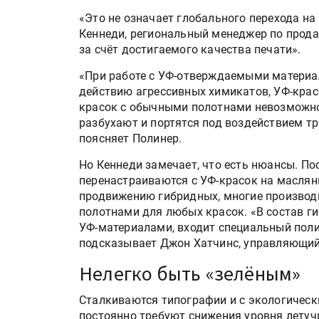
«Это не означает глобального перехода н
Кеннеди, региональный менеджер по прода
за счёт достигаемого качества печати».
«При работе с УФ-отверждаемыми материа
действию агрессивных химикатов, УФ-красо
красок с обычными полотнами невозможно,
разбухают и портятся под воздействием т
поясняет Полинер.
Но Кеннеди замечает, что есть нюансы. П
перенастраиваются с УФ-красок на маслян
продвижению гибридных, многие производ
полотнами для любых красок. «В состав г
УФ-материалами, входит специальный полим
подсказывает Джон Хатчинс, управляющий
Нелегко быть «зелёным»
Сталкиваются типографии и с экологичес
постоянно требуют снижения уровня летуч