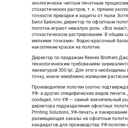
экологически чистым печатным процессам.
стохастических растров, т. к. прямое экс
точности приводки и защиты от пыли. Хот
Билл Бренсон, директор по офсетным полотн
полотна играют немалую роль: «Все знают,
стохастическом растрировании. В общем 
мелкими точками». Водно-красочный балан
накопление краски на полотне.
Директор по продажам Reeves Brothers Джо
технологическим требованиям эквивалент
линиатурой 300 lpi. Для этого необходим
точку, иначе неизбежно излишнее растиски
Производители полотен охотно подтвержд
УФ- и других специфических видов печати.
сообщил, что УФ — самый значительный ры
директора подразделения офсетных полот
Printing Solutions, УФ-печать и лакировани
размещающая заказы на офсетные полотна 
кандидатов для производства УФ-полотен 