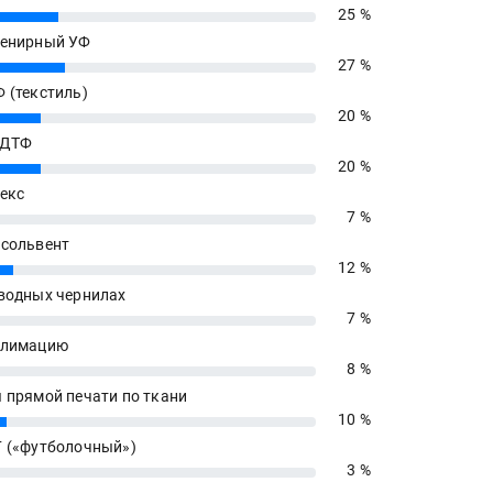
25 %
енирный УФ
27 %
 (текстиль)
20 %
 ДТФ
20 %
екс
7 %
сольвент
12 %
водных чернилах
7 %
блимацию
8 %
 прямой печати по ткани
10 %
 («футболочный»)
3 %