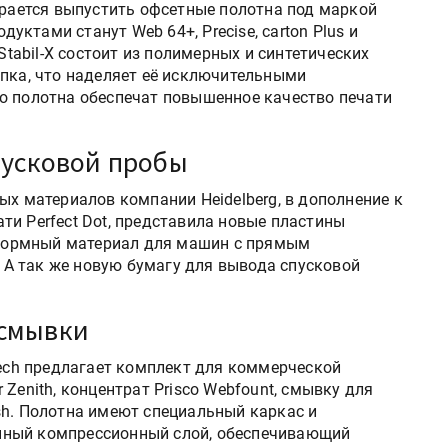
ирается выпустить офсетные полотна под маркой
дуктами станут Web 64+, Precise, carton Plus и
 Stabil-X состоит из полимерных и синтетических
опка, что наделяет её исключительными
о полотна обеспечат повышенное качество печати
пусковой пробы
ых материалов компании Heidelberg, в дополнение к
и Perfect Dot, представила новые пластины
й формный материал для машин с прямым
. А так же новую бумагу для вывода спусковой
 смывки
Tech предлагает комплект для коммерческой
ir Zenith, концентрат Prisco Webfount, смывку для
sh. Полотна имеют специальный каркас и
нный компрессионный слой, обеспечивающий