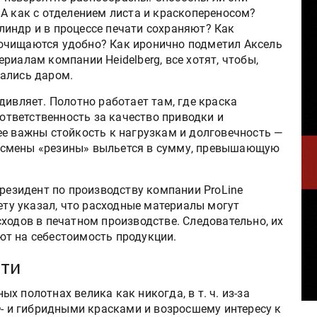
А как с отделением листа и краскопереносом?
индр и в процессе печати сохраняют? Как
очищаются удобно? Как иронично подметил Аксель
риалам компании Heidelberg, все хотят, чтобы,
ались даром.
дивляет. Полотно работает там, где краска
 ответственность за качество приводки и
ее важны стойкость к нагрузкам и долговечность —
 смены «резины» выльется в сумму, превышающую
президент по производству компании ProLine
сету указал, что расходные материалы могут
ходов в печатном производстве. Следовательно, их
т на себестоимость продукции.
сти
 полотнах велика как никогда, в т. ч. из-за
Ф- и гибридными красками и возросшему интересу к