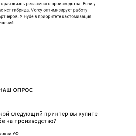
торая жизнь рекламного производства. Если у
ас нет гибрида. Vorey оптимизирует работу
артнеров. У Hyde в приоритете кастомизация
ешений.
НАШ ОПРОС
кой следующий принтер вы купите
бе на производство?
рокий УФ