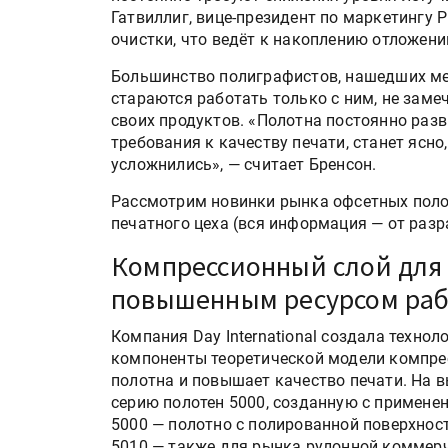
Гатвиллиг, вице-президент по маркетингу 
очистки, что ведёт к накоплению отложени
Большинство полиграфистов, нашедших ме
стараются работать только с ним, не зам
своих продуктов. «Полотна постоянно разв
требования к качеству печати, станет ясно
усложнились», — считает Бренсон.
Рассмотрим новинки рынка офсетных поло
печатного цеха (вся информация — от разр
Компрессионный слой для 
повышенным ресурсом ра
Компания Day International создала техно
компоненты теоретической модели компрес
полотна и повышает качество печати. На 
серию полотен 5000, созданную с применен
5000 — полотно с полированной поверхнос
5010 — также для рынка рулонной коммерч