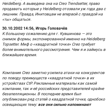
Heidelberg. А выведена она на Creo Trendsetter, право
продавать которые у Heidelberg отозвали уж года два с
лишним. Правда, Инитовцам не впервой с правдой на
«ты» общаться.
30.10.2002 14:56, Игорь Головачёв
К большому сожалению для г. Кувшинова — это
снимок формы, экспонированной именно на Heidelberg
Topsetter. Миф о «квадратной точке» Creo требует
более внимательного рассмотрения. Чем я и займусь в
ближайшее время.
Компания Creo заметно усилила атаки на конкурентов
по поводу преимуществ «квадратной точки» в их
устройствах CtP. Рекламные материалы как самой
компании, так и её российских представителей крайне
безапелляционны. В последнее время был
опубликован ряд статей о квадратной точке, однобоко
освещающих тему:
все они сильно напоминают