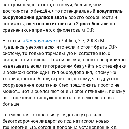
позиционировать Creo, — при печати классическим
растром недостатков, пожалуй, больше, чем
достоинств. Убеждён, что потенциальный
покупатель
оборудования должен знать
все его особенности и
понимать,
за что платит почти в 2 раза больше
по
сравнению, например, с фиолетовым CtP.
В статье
«Караван идёт»
(Publish, ? 7, 2003) М.
Кувшинов уверяет всех, что если и стоит брать CtP-
систему, то только термальную и, естественно, с
квадратной точкой. На мой взгляд, просто неприлично
навязывать всем типографиям без учёта их специфики
и возможностей один тип оборудования, к тому же
такой дорогой. А всё, вероятно, потому, что другого
оборудования компания Creo предложить просто не
может… Вот и объясняют они «непонятливым», почему
за то же качество нужно платить в несколько раз
больше.
Термальная технология уже давно утратила
безоговорочное лидерство под натиском новых