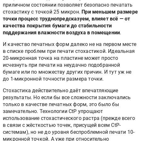
есть, но я их не видел. А у нас Speedmaster в
приличном состоянии позволяет безопасно печатать
стохастику с точкой 25 микрон.
При меньшем размере
точки процесс труднопредсказуем, влияет всё — от
качества покрытия бумаги до стабильности
поддержания влажности воздуха в помещении
.
И качество печатных форм далеко не на первом месте
в списке проблем при печати стохастикой. Идеальная
20-микронная точка на пластине может просто
исчезнуть при печати на неудачно подобранной
бумаге или по множеству других причин. И тут уж не
до 1-микронной точности размера точки.
Стохастика действительно даёт впечатляющие
результаты. Но если бы все сложности заключались
только в качестве печатных форм, это было бы
замечательно. Технологии CtP упрощают
использование стохастического растра (прежде всего
в связи с жёсткостью точек, присущей всем CtP-
системам), но не до уровня беспроблемной печати 10-