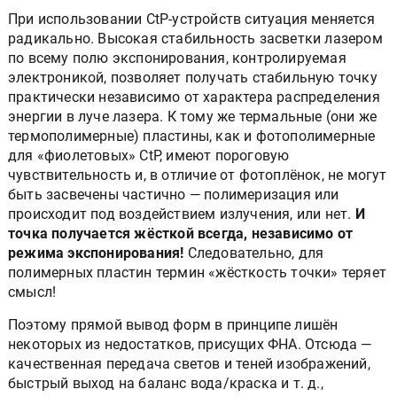
При использовании CtP-устройств ситуация меняется
радикально. Высокая стабильность засветки лазером
по всему полю экспонирования, контролируемая
электроникой, позволяет получать стабильную точку
практически независимо от характера распределения
энергии в луче лазера. К тому же термальные (они же
термополимерные) пластины, как и фотополимерные
для «фиолетовых» CtP, имеют пороговую
чувствительность и, в отличие от фотоплёнок, не могут
быть засвечены частично — полимеризация или
происходит под воздействием излучения, или нет.
И
точка получается жёсткой всегда, независимо от
режима экспонирования!
Следовательно, для
полимерных пластин термин «жёсткость точки» теряет
смысл!
Поэтому прямой вывод форм в принципе лишён
некоторых из недостатков, присущих ФНА. Отсюда —
качественная передача светов и теней изображений,
быстрый выход на баланс вода/краска и т. д.,