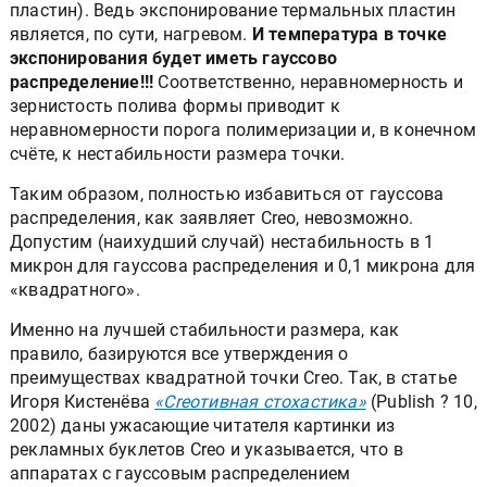
пластин). Ведь экспонирование термальных пластин
является, по сути, нагревом.
И температура в точке
экспонирования будет иметь гауссово
распределение!!!
Соответственно, неравномерность и
зернистость полива формы приводит к
неравномерности порога полимеризации и, в конечном
счёте, к нестабильности размера точки.
Таким образом, полностью избавиться от гауссова
распределения, как заявляет Creo, невозможно.
Допустим (наихудший случай) нестабильность в 1
микрон для гауссова распределения и 0,1 микрона для
«квадратного».
Именно на лучшей стабильности размера, как
правило, базируются все утверждения о
преимуществах квадратной точки Creo. Так, в статье
Игоря Кистенёва
«Creoтивная стохастика»
(Publish ? 10,
2002) даны ужасающие читателя картинки из
рекламных буклетов Creo и указывается, что в
аппаратах с гауссовым распределением