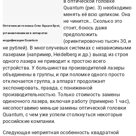
выходе из строя чего угодно
в оптической головке
Quantum (рис. 3) необходимо
менять её всю целиком. Она
не чинится… Сколько это
стоит, боюсь даже
Оптическая головка Creo Square Spot,
предположить
устанавливаемая в аппаратах
(ориентировочно тысяч 30, и
модификации Quantum
не рублей). В многолучевых
системах с независимыми лазерами (например,
Heidelberg и др.) выход из строя одного лазера не
приводит к простою всего устройства. У большинства
производителей лазеры объединены в группы, и при
поломке одного просто отключается группа, а аппарат
продолжает экспонировать, правда, с пониженной
производительностью. Только стоимость замены
одиночного лазера, включая работу (примерно 1 час),
несопоставимо меньше замены оптической головки
Quantum, с чем уже успели столкнуться некоторые
российские компании.