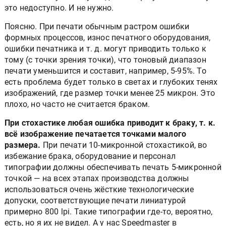
печатать такую точку. Подавляющему большинству
это недоступно. И не нужно.
Поясню. При печати обычным растром ошибки
формных процессов, износ печатного оборудования,
ошибки печатника и т. д. могут приводить только к
тому (с точки зрения точки), что тоновый диапазон
печати уменьшится и составит, например, 5-95%. То
есть проблема будет только в светах и глубоких тенях
изображений, где размер точки менее 25 микрон. Это
плохо, но часто не считается браком.
При стохастике любая ошибка приводит к браку, т. к.
всё изображение печатается точками малого
размера.
При печати 10-микронной стохастикой, во
избежание брака, оборудование и персонал
типографии должны обеспечивать печать 5-микронной
точкой — на всех этапах производства должны
использоваться очень жёсткие технологические
допуски, соответствующие печати линиатурой
примерно 800 lpi. Такие типографии где-то, вероятно,