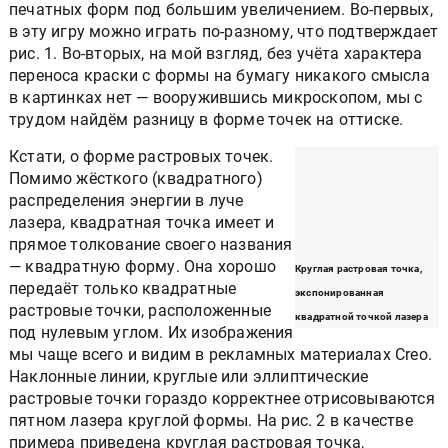
печатных форм под большим увеличением. Во-первых,
в эту игру можно играть по-разному, что подтверждает
рис. 1. Во-вторых, на мой взгляд, без учёта характера
переноса краски с формы на бумагу никакого смысла
в картинках нет — вооружившись микроскопом, мы с
трудом найдём разницу в форме точек на оттиске.
Кстати, о форме растровых точек.
Помимо жёсткого (квадратного)
распределения энергии в луче
лазера, квадратная точка имеет и
прямое толкование своего названия
— квадратную форму. Она хорошо
передаёт только квадратные
Круглая растровая точка,
растровые точки, расположенные
экспонированная
под нулевым углом. Их изображения
квадратной точкой лазера
мы чаще всего и видим в
рекламных материалах Creo. Наклонные линии,
круглые или эллиптические растровые точки гораздо
корректнее отрисовываются пятном лазера круглой
формы. На рис. 2 в качестве примера приведена