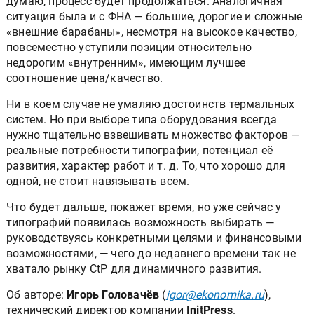
напором новых, относительно недорогих конкурентов,
думаю, процесс будет продолжаться. Аналогичная
ситуация была и с ФНА — большие, дорогие и сложные
«внешние барабаны», несмотря на высокое качество,
повсеместно уступили позиции относительно
недорогим «внутренним», имеющим лучшее
соотношение цена/качество.
Ни в коем случае не умаляю достоинств термальных
систем. Но при выборе типа оборудования всегда
нужно тщательно взвешивать множество факторов —
реальные потребности типографии, потенциал её
развития, характер работ и т. д. То, что хорошо для
одной, не стоит навязывать всем.
Что будет дальше, покажет время, но уже сейчас у
типографий появилась возможность выбирать —
руководствуясь конкретными целями и финансовыми
возможностями, — чего до недавнего времени так не
хватало рынку CtP для динамичного развития.
Об авторе:
Игорь Головачёв
(
igor@ekonomika.ru
),