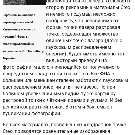
одиночная точка лазера. Отложив в
сторону рекламные материалы Creo
и немного подумав, несложно
Картинка, вызвавшая
сообразить, что независимо от
«праведный» гнев М.
формы точки лазера растровая
Кувшинова, — снимок
точка, содержащая множество
печатной формы,
одиночных точек лазера (даже с
экспонированной на
гауссовым распределением
термальном CtP Heidelberg
энергии), будет иметь именно тот
Topsetter
вид, который приведён на
фотографии, мало отличающийся от получаемого
посредством квадратной точки Creo. Все ФНА в
большей или меньшей степени работают с гауссовым
распределением энергии в пятне лазера. Но при
большом увеличении мы увидим ту же картинку
растровой точки с чёткими краями и углами. И без
всякой квадратной точки. В этом и был смысл
публикации фотографии.
Во всех материалах, посвящённых квадратной точке
Creo, приводятся сравнительные изображения