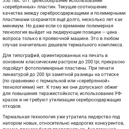
стохастику и т. д. при тиражах редко превышающих
350 тыс. отт. целесообразнее использование
«серебрянных» пластин. Текущее соотношение
качества между серебросодержащими и полимерными
пластинами сохранится ещё долго, несколько лет как
минимум. Но даже если со временем полимерная
технология выйдет на лидирующие позиции — цена
вопроса только в проявочной машине. Это в любом
случае значительно дешевле термального комплекса.
Для типографий, ориентированных на печать в
основном классическим растром до 200 lpi, прекрасно
подойдут фотополимерные пластины. При печати
линиатурой до 200 lpi заметной разницы на оттиске
(по сравнению с термальной или «серебрянной»
технологиями) нет. К тому же они допускают обжиг
для повышения тиражестойкости, использование УФ-
красок и не требуют утилизации серебросодержащих
отходов.
Термальная технология уже утратила лидерство под