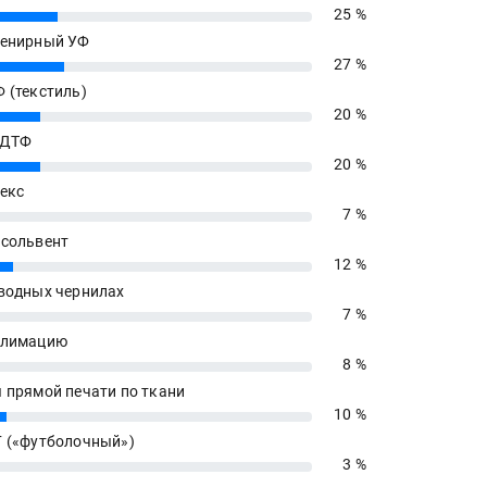
25 %
енирный УФ
27 %
 (текстиль)
20 %
 ДТФ
20 %
екс
7 %
сольвент
12 %
водных чернилах
7 %
блимацию
8 %
 прямой печати по ткани
10 %
 («футболочный»)
3 %