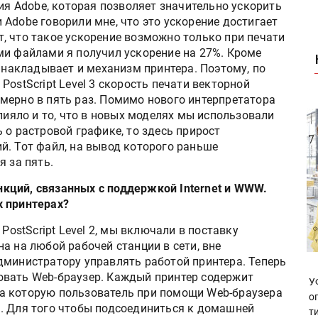
огия Adobe, которая позволяет значительно ускорить
Adobe говорили мне, что это ускорение достигает
, что такое ускорение возможно только при печати
ми файлами я получил ускорение на 27%. Кроме
и накладывает и механизм принтера. Поэтому, по
ostScript Level 3 скорость печати векторной
мерно в пять раз. Помимо нового интерпретатора
влияло и то, что в новых моделях мы использовали
 о растровой графике, то здесь прирост
й. Тот файл, на вывод которого раньше
я за пять.
ункций, связанных с поддержкой Internet и WWW.
х принтерах?
ostScript Level 2, мы включали в поставку
а на любой рабочей станции в сети, вне
дминистратору управлять работой принтера. Теперь
овать Web-браузер. Каждый принтер содержит
У
а которую пользователь при помощи Web-браузера
о
. Для того чтобы подсоединиться к домашней
т