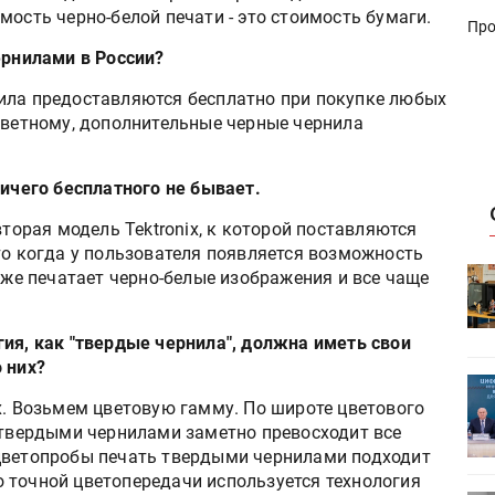
мость черно-белой печати - это стоимость бумаги.
Про
ернилами в России?
ила предоставляются бесплатно при покупке любых
 цветному, дополнительные черные чернила
ничего бесплатного не бывает.
торая модель Tektronix, к которой поставляются
то когда у пользователя появляется возможность
HeyGears анонсировала
реже печатает черно-белые изображения и все чаще
УФ/3D-
полноцветный гибридный УФ/3D-
принтер G1X
гия, как "твердые чернила", должна иметь свои
 них?
ет
Росприроднадзор запускает
. Возьмем цветовую гамму. По широте цветового
«Калькулятор утилизации»
ь твердыми чернилами заметно превосходит все
 цветопробы печать твердыми чернилами подходит
 точной цветопередачи используется технология