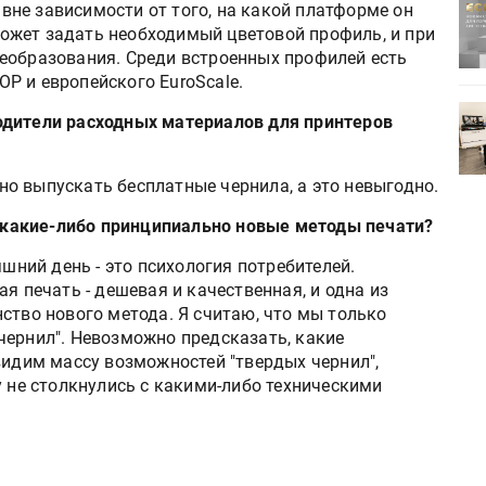
ртимент
«Дубль В» расширяет ассортимент
, вне зависимости от того, на какой платформе он
ения
фольги для горячего тиснения
 может задать необходимый цветовой профиль, и при
еобразования. Среди встроенных профилей есть
P и европейского EuroScale.
0
УФ-принтер Mimaki UJV200
одители расходных материалов для принтеров
зитель»
запущен в компании «Сказитель»
но выпускать бесплатные чернила, а это невыгодно.
ть какие-либо принципиально новые методы печати?
шний день - это психология потребителей.
я печать - дешевая и качественная, и одна из
ство нового метода. Я считаю, что мы только
чернил". Невозможно предсказать, какие
видим массу возможностей "твердых чернил",
у не столкнулись с какими-либо техническими