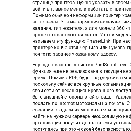
странице принтера, нужно указать в своем 
войти в главное меню и работать с принте
Помимо обычной информации принтер храни
выполнены. Эта информация включает имя 
задания, тип носителя, а для модели 360 -
процентах заполнения листа. У этой модел
называем эту функцию PhaserLink. При нас
принтере кончаются чернила или бумага, 
почте по заранее указанному адресу.
Еще одно важное свойство PostScript Level
функция еще не реализована в текущей ве
время. Помимо PDF, будет поддерживаться 
поскольку сейчас все крупные организац
свои сети от несанкционированного доступа
бы с внешней стороны этой ограды. Удале
послать по Internet материалы на печать. 
сценарий: с одной из машин в сети на при
найти на нужном сервере необходимую инф
организация получит дополнительную возм
поступаясь при этом своей безопасностью