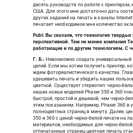
десять руководств по работе с принтером,
США. Для этого мне достаточно дать соот
других заданий на печать и каналы Interne
печатает необходимое мне количество экз
Publ: Вы сказали, что технология твердых
перспективной. Тем не менее компания Te
работающие и по другим технологиям. С ч
Г. Б.:
Невозможно создать универсальный п
целей. Если мы хотим получить принтер, ко
ждем фотореалистического качества. Глав
удешевить печать и убедить наших пользов
цветной. Существует стереотип: черно-бел
наших новых моделей Phaser 350 и 360 пок
быстрой, простой и дешевой, чем черно-бел
этим показаниям. Например, Phaser 360 в
полноцветных страниц в минуту. Далее, це
350 и 360 с ценой черно-белой печати на л
материалов, необходимых для черно-белой л
отпечатанных страниц цветная печать ста