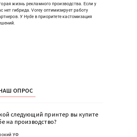
торая жизнь рекламного производства. Если у
ас нет гибрида. Vorey оптимизирует работу
артнеров. У Hyde в приоритете кастомизация
ешений.
НАШ ОПРОС
кой следующий принтер вы купите
бе на производство?
рокий УФ