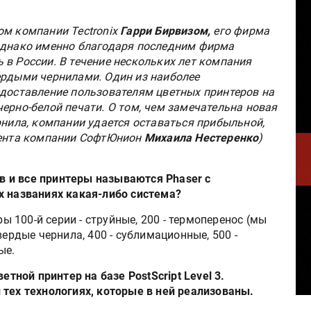
ом компании Tectronix
Гарри Бирвизом,
его фирма
 Однако именно благодаря последним фирма
 в России. В течение нескольких лет компания
ердыми чернилами. Один из наиболее
едоставление пользователям цветных принтеров на
ерно-белой печати. О том, чем замечательна новая
рнила, компании удается оставаться прибыльной,
идента компании СофтЮнион
Михаила Нестеренко
)
ов и все принтеры называются Phaser с
х названиях какая-либо система?
ы 100-й серии - струйные, 200 - термоперенос (мы
вердые чернила, 400 - сублимационные, 500 -
ые.
етной принтер на базе PostScript Level 3.
 тех технологиях, которые в ней реализованы.