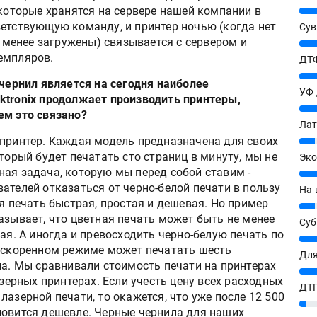
 которые хранятся на сервере нашей компании в
25%
ветствующую команду, и принтер ночью (когда нет
Сув
t менее загружены) связывается с сервером и
27%
емпляров.
ДТФ
20%
 чернил является на сегодня наиболее
УФ
ktronix продолжает производить принтеры,
20%
ем это связано?
Лат
ринтер. Каждая модель предназначена для своих
7%
торый будет печатать сто страниц в минуту, мы не
Эко
ная задача, которую мы перед собой ставим -
12%
ателей отказаться от черно-белой печати в пользу
На 
ая печать быстрая, простая и дешевая. Но пример
7%
азывает, что цветная печать может быть не менее
Су
ая. А иногда и превосходить черно-белую печать по
8%
 ускоренном режиме может печатать шесть
Для
на. Мы сравнивали стоимость печати на принтерах
10%
азерных принтерах. Если учесть цену всех расходных
ДТГ
азерной печати, то окажется, что уже после 12 500
3%
новится дешевле. Черные чернила для наших