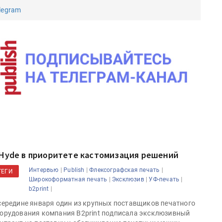
legram
 Hyde в приоритете кастомизация решений
|
|
|
Интервью
Publish
Флексографская печать
ТЕГИ
|
|
|
Широкоформатная печать
Эксклюзив
УФ-печать
|
b2print
середине января один из крупных поставщиков печатного
орудования компания B2print подписала эксклюзивный