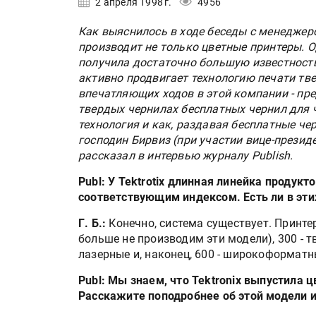
2 апреля 1998 г.
4956
Как выяснилось в ходе беседы с менеджер
производит не только цветные принтеры.
получила достаточно большую известность
активно продвигает технологию печати тв
впечатляющих ходов в этой компании - пр
твердых чернилах бесплатных чернил для ч
технология и как, раздавая бесплатные че
господин Бирвиз (при участии вице-през
рассказал в интервью журналу Publish.
Publ: У Tektrotix длинная линейка продукт
соответствующим индексом. Есть ли в эти
Г. Б.:
Конечно, система существует. Принтер
больше не производим эти модели), 300 - т
лазерные и, наконец, 600 - широкоформатн
Publ: Мы знаем, что Tektronix выпустила цв
Расскажите поподробнее об этой модели и