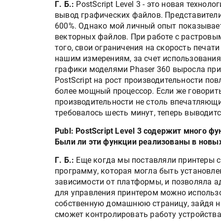
Г. Б.:
PostScript Level 3 - это новая технол
вывод графических файлов. Представители 
600%. Однако мой личный опыт показывает
векторных файлов. При работе с растровы
того, свои ограничения на скорость печат
нашим измерениям, за счет использования P
графики моделями Phaser 360 выросла при
PostScript на рост производительности по
более мощный процессор. Если же говорить
производительности не столь впечатляющи
требовалось шесть минут, теперь выводитс
Publ: PostScript Level 3 содержит много ф
Были ли эти функции реализованы в новы
Г. Б.:
Еще когда мы поставляли принтеры с P
программу, которая могла быть установлен
зависимости от платформы, и позволяла а
для управления принтером можно использ
собственную домашнюю страницу, зайдя н
сможет контролировать работу устройства