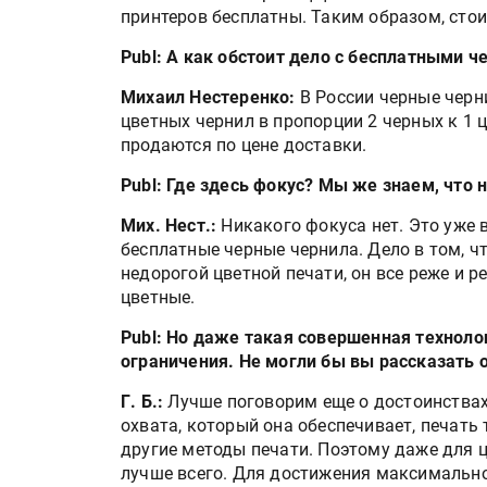
принтеров бесплатны. Таким образом, стои
Publ: А как обстоит дело с бесплатными ч
Михаил Нестеренко:
В России черные черн
цветных чернил в пропорции 2 черных к 1
продаются по цене доставки.
Publ: Где здесь фокус? Мы же знаем, что 
Мих. Нест.:
Никакого фокуса нет. Это уже в
бесплатные черные чернила. Дело в том, ч
HeyGears анонсировала
недорогой цветной печати, он все реже и 
полноцветный гибридный 
цветные.
принтер G1X
Publ: Но даже такая совершенная техноло
ограничения. Не могли бы вы рассказать о
Росприроднадзор запуска
Г. Б.:
Лучше поговорим еще о достоинствах
«Калькулятор утилизации»
охвата, который она обеспечивает, печат
другие методы печати. Поэтому даже для
лучше всего. Для достижения максимально