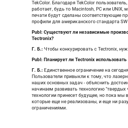
«Дубль В» расширяет ассо
TekColor. Благодаря TekColor пользователь
фольги для горячего тисн
работает, будь то Macintosh, PC или UNIX,
печати будут сделаны соответствующие пр
профили для американского стандарта SWO
УФ-принтер Mimaki UJV20
Publ: Существуют ли независимые произв
запущен в компании «Ска
Tectronix?
Г. Б.:
Чтобы конкурировать с Tectronix, нуж
Publ: Планирует ли Tectronix использова
Г. Б.:
Единственное ограничение на сегодня
Пользователи привыкли к тому, что лазерна
наших основных задач - объяснить достоин
начинаем развивать технологию "твердых 
технологии принесет будущее, но пока мы 
которые еще не реализованы, и еще ни раз
ограничениями.