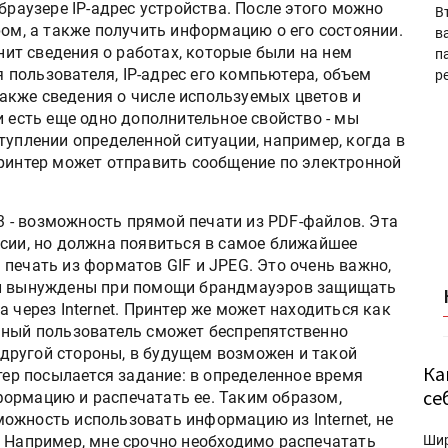
браузере IP-адрес устройства. После этого можно
В
ром, а также получить информацию о его состоянии.
в
т сведения о работах, которые были на нем
п
пользователя, IP-адрес его компьютера, объем
р
 также сведения о числе используемых цветов и
и есть еще одно дополнительное свойство - мы
туплении определенной ситуации, например, когда в
принтер может отправить сообщение по электронной
 3 - возможность прямой печати из PDF-файлов. Эта
рсии, но должна появиться в самое ближайшее
печать из форматов GIF и JPEG. Это очень важно,
ии вынуждены при помощи брандмауэров защищать
 через Internet. Принтер же может находиться как
нный пользователь сможет беспрепятственно
С другой стороны, в будущем возможен и такой
Ка
нтер посылается задание: в определенное время
се
ормацию и распечатать ее. Таким образом,
ожность использовать информацию из Internet, не
. Например, мне срочно необходимо распечатать
Ши