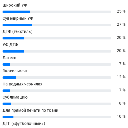
Широкий УФ
25 %
25%
Сувенирный УФ
27 %
27%
ДТФ (текстиль)
20 %
20%
УФ ДТФ
20 %
20%
Латекс
7 %
7%
Экосольвент
12 %
12%
На водных чернилах
7 %
7%
Сублимацию
8 %
8%
Для прямой печати по ткани
10 %
10%
ДТГ («футболочный»)