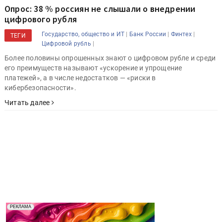
Опрос: 38 % россиян не слышали о внедрении
цифрового рубля
|
|
|
Государство, общество и ИТ
Банк России
Финтех
ТЕГИ
|
Цифровой рубль
Более половины опрошенных знают о цифровом рубле и среди
его преимуществ называют «ускорение и упрощение
платежей», а в числе недостатков — «риски в
кибербезопасности».
Читать далее
Реклама. Рекламодатель ООО "Передовые Системы
РЕКЛАМА
Печати" erid: 2SDnjd2d4Qz