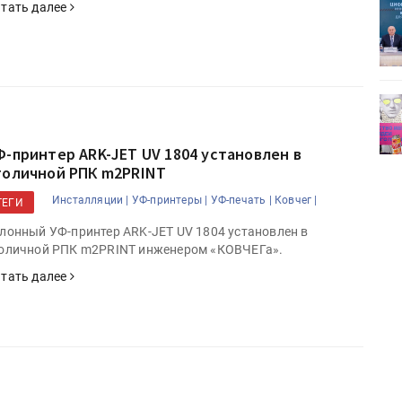
тать далее
ет
Росприроднадзор запускает
«Калькулятор утилизации»
деями,
IPSA 2026 приглашает за идеями,
поставщиками и новыми
решениями для брендов
Ф-принтер ARK-JET UV 1804 установлен в
толичной РПК m2PRINT
Инсталляции |
УФ-принтеры |
УФ-печать |
Ковчег |
ТЕГИ
лонный УФ-принтер ARK-JET UV 1804 установлен в
оличной РПК m2PRINT инженером «КОВЧЕГа».
тать далее