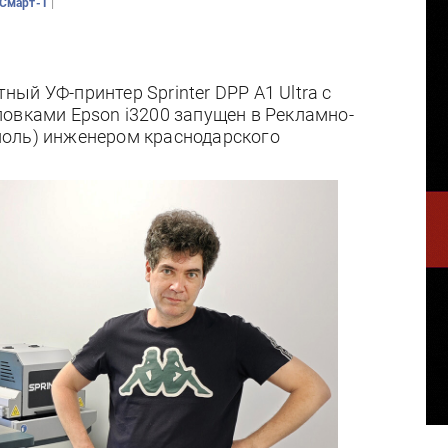
|
Смарт-Т
ый УФ-принтер Sprinter DPP A1 Ultra с
овками Epson i3200 запущен в Рекламно-
поль) инженером краснодарского