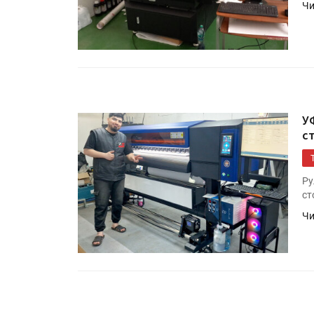
Чи
Росприроднадзор запуска
«Калькулятор утилизации»
IPSA 2026 приглашает за и
поставщиками и новыми
решениями для брендов
У
с
Ру
ст
Чи