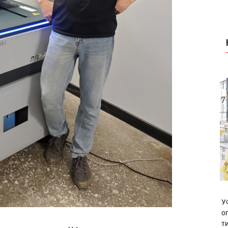
У
о
т