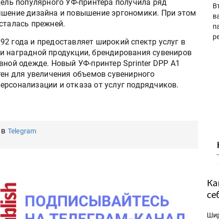
дель популярного УФ-принтера получила ряд
В
чшение дизайна и повышение эргономики. При этом
в
сталась прежней.
п
р
2 года и предоставляет широкий спектр услуг в
и наградной продукции, брендирования сувениров
вной одежде. Новый УФ-принтер Sprinter DPP A1
тен для увеличения объемов сувенирного
ерсонализации и отказа от услуг подрядчиков.
 в
Telegram
Ка
се
Ши