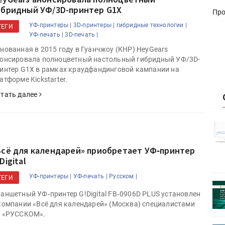
ибридный УФ/3D-принтер G1X
Про
УФ-принтеры |
3D-принтеры |
гибридные технологии |
ТЕГИ
УФ-печать |
3D-печать |
нованная в 2015 году в Гуанчжоу (КНР) HeyGears
онсировала полноцветный настольный гибридный УФ/3D-
интер G1X в рамках краудфандинговой кампании на
атформе Kickstarter.
тать далее
истику об
Росстат опубликовал статистику об
объёмах промышленного
первое
производства в стране за первое
Всё для календарей» приобретает УФ‑принтер
полугодие 2026 года
Digital
УФ-принтеры |
УФ-печать |
Русском |
ТЕГИ
 пройдет
Круглый стол на тему РОП пройдет
аншетный УФ‑принтер G!Digital FB‑0906D PLUS установлен
28 июля
компании «Всё для календарей» (Москва) специалистами
 «РУССКОМ».