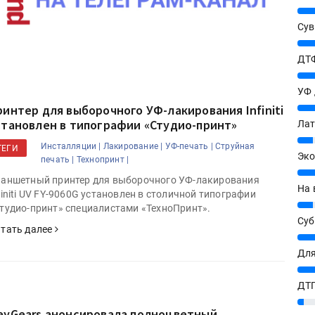
25%
Сув
27%
ДТФ
20%
УФ
20%
ринтер для выборочного УФ-лакирования Infiniti
становлен в типографии «Студио-принт»
Лат
7%
Инсталляции |
Лакирование |
УФ-печать |
Струйная
ТЕГИ
Эко
печать |
Технопринт |
12%
аншетный принтер для выборочного УФ-лакирования
На 
finiti UV FY-9060G установлен в столичной типографии
7%
тудио-принт» специалистами «ТехноПринт».
ишитесь на новости в МАХ
Су
тать далее
8%
Для
10%
ДТГ
3%
eyGears анонсировала полноцветный