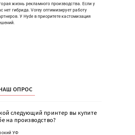
торая жизнь рекламного производства. Если у
ас нет гибрида. Vorey оптимизирует работу
артнеров. У Hyde в приоритете кастомизация
ешений.
НАШ ОПРОС
кой следующий принтер вы купите
бе на производство?
рокий УФ