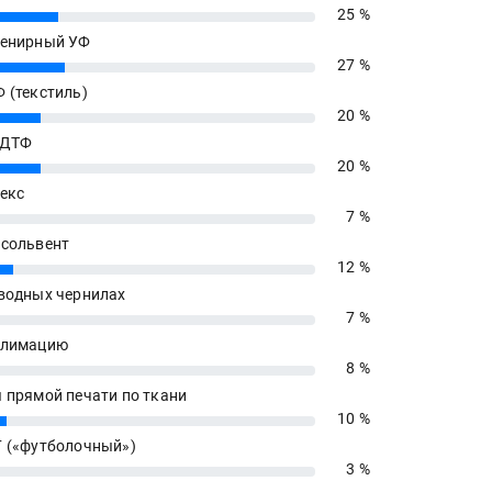
25 %
енирный УФ
27 %
 (текстиль)
20 %
 ДТФ
20 %
екс
7 %
сольвент
12 %
водных чернилах
7 %
блимацию
8 %
 прямой печати по ткани
10 %
 («футболочный»)
3 %