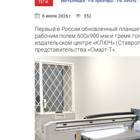
|
|
|
Инсталляции
УФ-принтеры
УФ-печать
ТЕГИ
8 июля 2026 г.
352
Первый в России обновленный планшетн
рабочим полем 600х900 мм и тремя гол
издательском центре «КЛЮЧ» (Ставро
представительства «Смарт-Т».