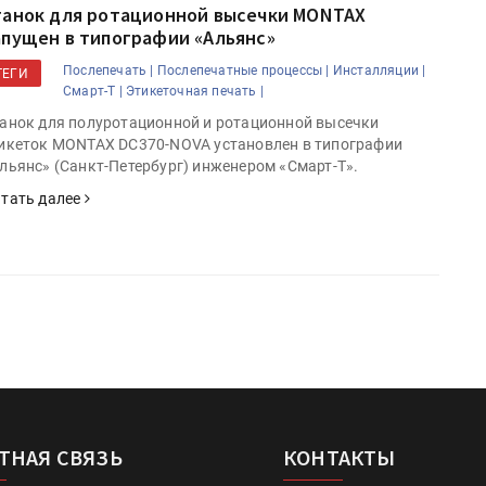
танок для ротационной высечки MONTAX
апущен в типографии «Альянс»
Послепечать |
Послепечатные процессы |
Инсталляции |
ТЕГИ
Смарт-Т |
Этикеточная печать |
анок для полуротационной и ротационной высечки
икеток MONTAX DC370-NOVA установлен в типографии
льянс» (Санкт-Петербург) инженером «Смарт-Т».
тать далее
ТНАЯ СВЯЗЬ
КОНТАКТЫ