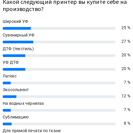
Какой следующий принтер вы купите себе на
производство?
Широкий УФ
25 %
25%
Сувенирный УФ
27 %
27%
ДТФ (текстиль)
20 %
20%
УФ ДТФ
20 %
20%
Латекс
7 %
7%
Экосольвент
12 %
12%
На водных чернилах
7 %
7%
Сублимацию
8 %
8%
Для прямой печати по ткани