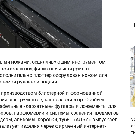
ными ножами, осциллирующим инструментом,
ержателем под фирменный инструмент
ополнительно плоттер оборудован ножом для
стемой рулонной подачи.
я производством блистерной и формованной
лий, инструментов, канцелярии и пр. Особым
абельные «бархатные» футляры и ложементы для
боров, парфюмерии и системы хранения предметов
лдеры, альбомы, коробки, тубы. «АЛБИ» выпускает
У
ализует изделия через фирменный интернет-
о
т