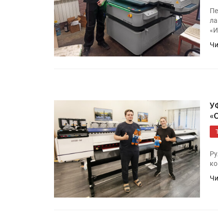
Пе
ла
«И
Чи
У
«
HeyGears анонсировала
полноцветный гибридный 
принтер G1X
Ру
ко
Росприроднадзор запуска
Чи
«Калькулятор утилизации»