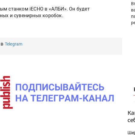
В
ым станком iECHO в «АЛБИ». Он будет
в
ных и сувенирных коробок.
п
р
 в
Telegram
Ка
се
Ши