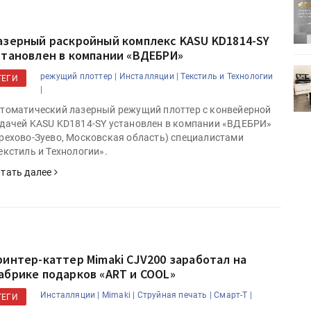
ртимент
«Дубль В» расширяет ассортимент
ения
фольги для горячего тиснения
азерный раскройный комплекс KASU KD1814-SY
становлен в компании «ВДЕБРИ»
0
УФ-принтер Mimaki UJV200
режущий плоттер |
Инсталляции |
Текстиль и Технологии
ТЕГИ
зитель»
запущен в компании «Сказитель»
|
томатический лазерный режущий плоттер с конвейерной
дачей KASU KD1814-SY установлен в компании «ВДЕБРИ»
рехово-Зуево, Московская область) специалистами
екстиль и Технологии».
тать далее
ринтер-каттер Mimaki CJV200 заработал на
абрике подарков «ART и COOL»
Инсталляции |
Mimaki |
Струйная печать |
Смарт-Т |
ТЕГИ