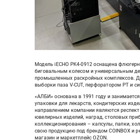
Модель iECHO PK4-0912 оснащена флюгер
биговальным колесом и универсальным д
промышленных раскройных комплексов. Д
выборки паза V-CUT, перфоратором PT и си
«АЛБИ» основана в 1991 году и занимаетс
упаковки для лекарств, кондитерских изде
направлением компании являются респект
ювелирных изделий, наград, столовых при
коллекционирования – капсулы, папки, хо
свою продукцию под брендом COINBOX и ре
магазин и маркетплейс OZON.