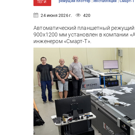
|
|
режущий плоттер
Инсталляции
Смарт-
ТЕГИ
24 июня 2026 г.
420
Автоматический планшетный режущий 
900х1200 мм установлен в компании «
инженером «Смарт-Т».