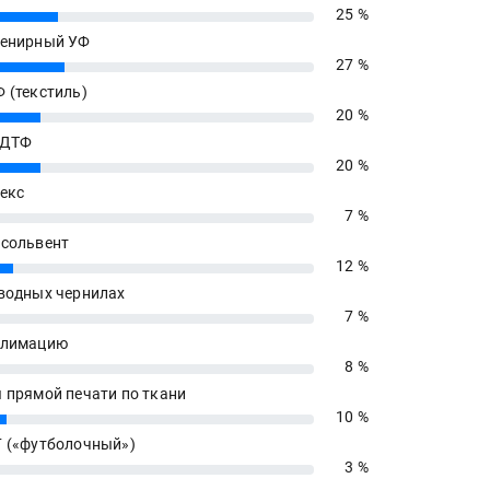
25 %
енирный УФ
27 %
 (текстиль)
20 %
 ДТФ
20 %
екс
7 %
сольвент
12 %
водных чернилах
7 %
блимацию
8 %
 прямой печати по ткани
10 %
 («футболочный»)
3 %