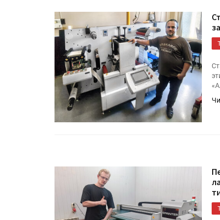
С
з
Ст
эт
«А
Чи
П
л
т