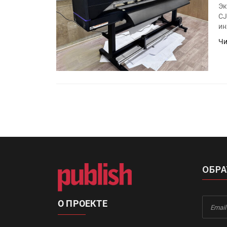
Эк
CJ
ин
Чи
ОБРА
О ПРОЕКТЕ