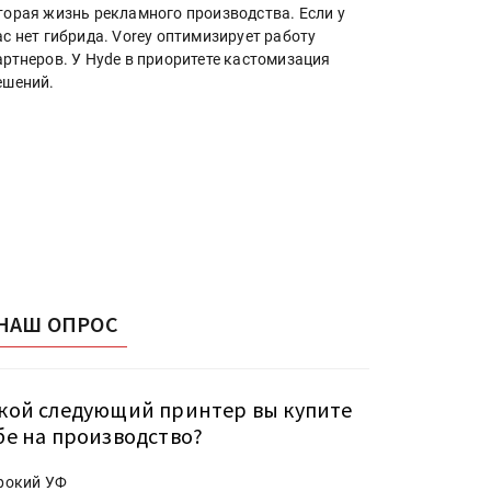
торая жизнь рекламного производства. Если у
ас нет гибрида. Vorey оптимизирует работу
артнеров. У Hyde в приоритете кастомизация
ешений.
НАШ ОПРОС
кой следующий принтер вы купите
бе на производство?
рокий УФ