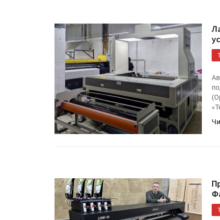
«Дубль В» расширяет ассо
фольги для горячего тисн
Л
у
УФ-принтер Mimaki UJV20
запущен в компании «Ска
Ав
по
(О
«Т
Чи
П
Ф