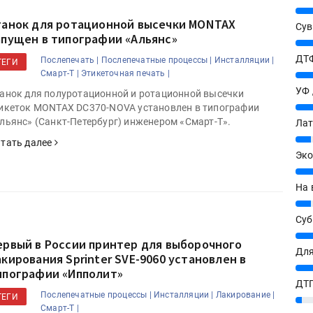
25%
танок для ротационной высечки MONTAX
Сув
апущен в типографии «Альянс»
27%
ДТФ
Послепечать |
Послепечатные процессы |
Инсталляции |
ТЕГИ
Смарт-Т |
Этикеточная печать |
20%
УФ
анок для полуротационной и ротационной высечки
20%
икеток MONTAX DC370-NOVA установлен в типографии
льянс» (Санкт-Петербург) инженером «Смарт-Т».
Лат
7%
тать далее
Эко
12%
На 
7%
Су
8%
ервый в России принтер для выборочного
Для
акирования Sprinter SVE-9060 установлен в
10%
ипографии «Ипполит»
ДТГ
Послепечатные процессы |
Инсталляции |
Лакирование |
ТЕГИ
3%
Смарт-Т |