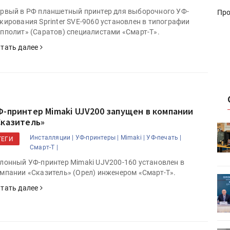
рвый в РФ планшетный принтер для выборочного УФ-
Про
кирования Sprinter SVE-9060 установлен в типографии
пполит» (Саратов) специалистами «Смарт-Т».
тать далее
Ф-принтер Mimaki UJV200 запущен в компании
Сказитель»
HeyGears анонсировала
Инсталляции |
УФ-принтеры |
Mimaki |
УФ-печать |
УФ/3D-
полноцветный гибридный УФ/3D-
ТЕГИ
Смарт-Т |
принтер G1X
лонный УФ-принтер Mimaki UJV200-160 установлен в
мпании «Сказитель» (Орел) инженером «Смарт-Т».
ет
Росприроднадзор запускает
тать далее
«Калькулятор утилизации»