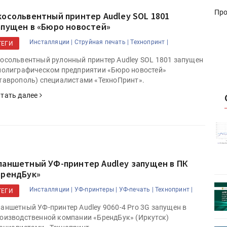
Про
косольвентный принтер Audley SOL 1801
апущен в «Бюро новостей»
Инсталляции |
Струйная печать |
Технопринт |
ТЕГИ
осольвентный рулонный принтер Audley SOL 1801 запущен
полиграфическом предприятии «Бюро новостей»
таврополь) специалистами «ТехноПринт».
тать далее
истику об
Росстат опубликовал статистику об
объёмах промышленного
первое
производства в стране за первое
полугодие 2026 года
ланшетный УФ-принтер Audley запущен в ПК
БрендБук»
 пройдет
Круглый стол на тему РОП пройдет
Инсталляции |
УФ-принтеры |
УФ-печать |
Технопринт |
ТЕГИ
28 июля
аншетный УФ-принтер Audley 9060-4 Pro 3G запущен в
оизводственной компании «БрендБук» (Иркутск)