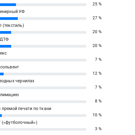
25 %
енирный УФ
27 %
 (текстиль)
20 %
 ДТФ
20 %
екс
7 %
сольвент
12 %
водных чернилах
7 %
блимацию
8 %
 прямой печати по ткани
10 %
 («футболочный»)
3 %