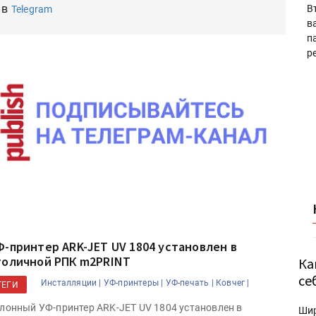
 в
В
Telegram
в
п
р
Ф-принтер ARK-JET UV 1804 установлен в
толичной РПК m2PRINT
Ка
се
Инсталляции |
УФ-принтеры |
УФ-печать |
Ковчег |
ТЕГИ
лонный УФ-принтер ARK-JET UV 1804 установлен в
Ши