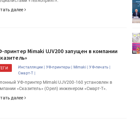
ециалистами «Технопринт».
ет
Росприроднадзор запускает
«Калькулятор утилизации»
тать далее
деями,
IPSA 2026 приглашает за идеями,
поставщиками и новыми
решениями для брендов
Ф-принтер Mimaki UJV200 запущен в компании
Сказитель»
Инсталляции |
УФ-принтеры |
Mimaki |
УФ-печать |
ТЕГИ
Смарт-Т |
лонный УФ-принтер Mimaki UJV200-160 установлен в
мпании «Сказитель» (Орел) инженером «Смарт-Т».
тать далее