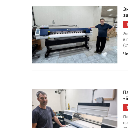
Э
з
Эк
в 
(С
Чи
Росстат опубликовал стат
объёмах промышленного
производства в стране за 
полугодие 2026 года
П
«
Круглый стол на тему РОП
28 июля
Пл
пр