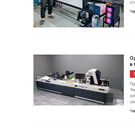
ст
Чи
О
в
Пр
Te
пл
сп
Чи