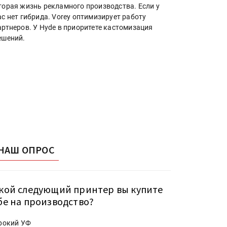
торая жизнь рекламного производства. Если у
ас нет гибрида. Vorey оптимизирует работу
артнеров. У Hyde в приоритете кастомизация
ешений.
НАШ ОПРОС
кой следующий принтер вы купите
бе на производство?
рокий УФ