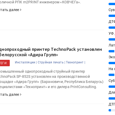
оличной РПК m2PRINT инженером «КОВЧЕГа».
25%
Сув
тать далее
27%
ДТФ
20%
УФ
20%
Лат
днопроходный принтер TechnoPack установлен
7%
 белорусской «Адира Групп»
Эко
Инсталляции |
Струйная печать |
Технопринт |
12%
ТЕГИ
На 
омышленный однопроходный струйный принтер
7%
chnoPack SP-852S установлен на производственной
Су
ощадке «Адира Групп» (Барановичи, Республика Беларусь)
8%
ециалистами «Технопринт» и его дилера PrintConsulting.
Для
тать далее
10%
ДТГ
3%