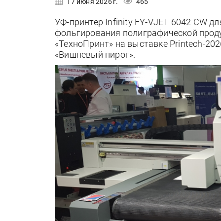
17 июня 2026 г.
465
УФ-принтер Infinity FY-VJET 6042 CW 
фольгирования полиграфической проду
«ТехноПринт» на выставке Printech-202
«Вишневый пирог».