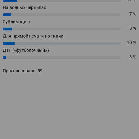
На водных чернилах
7 %
7%
Сублимацию
8 %
8%
Для прямой печати по ткани
10 %
10%
ДТГ («футболочный»)
3 %
3%
Проголосовало: 59