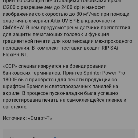
Принтер оснащен печатающими головками Epson
i3200 с разрешением до 2400 dpi и наносит
изображение со скоростью до 30 м²/час при помощи
эластичных чернил Artix UV EP-E в красочности
CMYK+W. В нем предусмотрены датчики препятствия
для защиты печатающих головок и функция
градиентной печати для компенсации межпроходного
полошения. В комплект поставки входит RIP SAi
FlexiPRINT.
«ССР» специализируется на брендировании
банковских терминалов. Принтер Sprinter Power Pro
1800E был приобретен для печати продукции со
шрифтом Брайля и светопрозрачных панелей на
акриле. В процессе пусконаладки была успешно
протестирована печать на самоклеящейся пленке и
оргстекле.
Источник: «Смарт-Т»