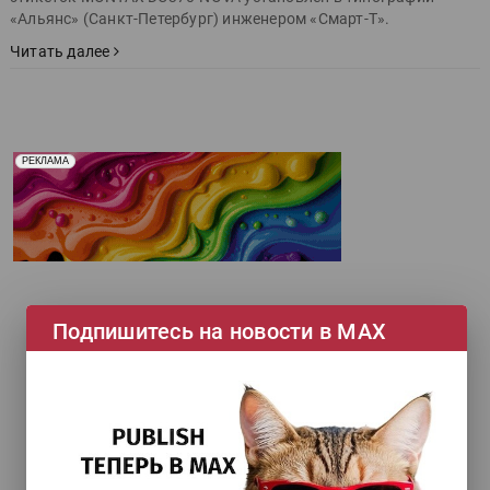
«Альянс» (Санкт-Петербург) инженером «Смарт-Т».
Читать далее
Реклама. Рекламодатель ООО "Передовые Системы
РЕКЛАМА
Печати" erid: 2SDnjd2d4Qz
Подпишитесь на новости в МАХ