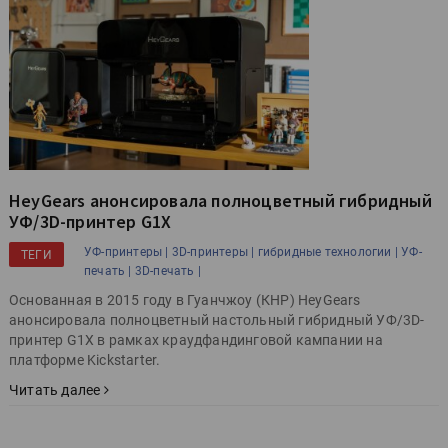
HeyGears анонсировала полноцветный гибридный
УФ/3D-принтер G1X
УФ-принтеры |
3D-принтеры |
гибридные технологии |
УФ-
ТЕГИ
печать |
3D-печать |
Основанная в 2015 году в Гуанчжоу (КНР) HeyGears
анонсировала полноцветный настольный гибридный УФ/3D-
принтер G1X в рамках краудфандинговой кампании на
платформе Kickstarter.
Читать далее