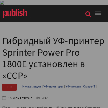
Гибридный УФ-принтер
Sprinter Power Pro
1800E установлен в
«ССР»
|
|
|
|
Инсталляции
УФ-принтеры
УФ-печать
Смарт-Т
ТЕГИ
15 июня 2026 г.
437