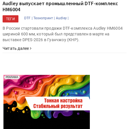
Audley выпускает промышленный DTF-комплекс
HM6004
DTF |
Технопринт |
Audley |
ТЕГИ
В России стартовали продажи DTF-комплекса Audley HM6004
шириной 600 мм, который был представлен в марте на
выставке DPES-2026 в Гуанчжоу (КНР).
Читать далее
Реклама. Рекламодатель ООО "Передовые Системы
РЕКЛАМА
Печати" erid: 2SDnjd2d4Qz