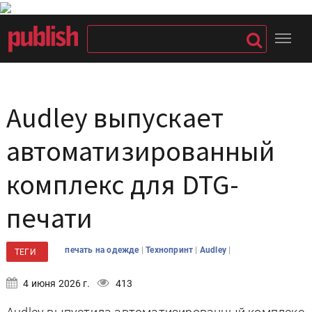
Audley выпускает
автоматизированный
комплекс для DTG-
печати
|
|
|
печать на одежде
Технопринт
Audley
ТЕГИ
4 июня 2026 г.
413