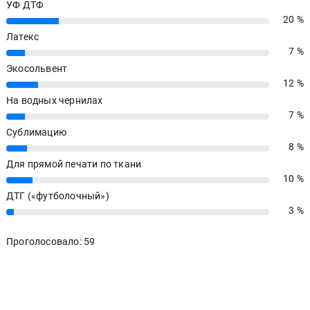
УФ ДТФ
20 %
20%
Латекс
7 %
7%
Экосольвент
12 %
12%
На водных чернилах
7 %
7%
Сублимацию
8 %
8%
Для прямой печати по ткани
10 %
10%
ДТГ («футболочный»)
3 %
3%
Проголосовало: 59