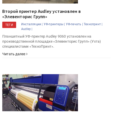
Второй принтер Audley установлен в
«Элевенторис Групп»
Инсталляции |
УФ-принтеры |
УФ-печать |
Технопринт |
ТЕГИ
Audley |
Планшетный УФ-принтер Audley 9060 установлен на
производственной площадке «Элевенторис Групп» (Ухта)
специалистами «ТехноПринт».
Читать далее